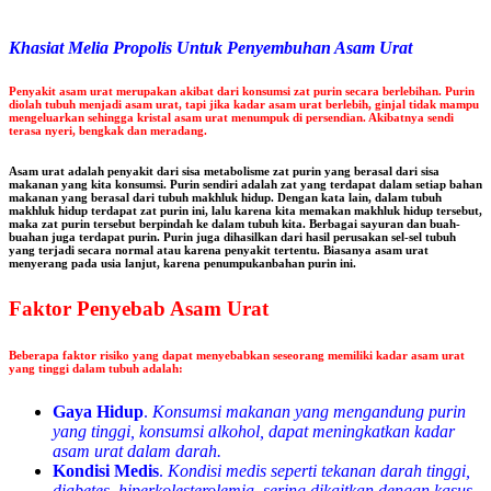
Khasiat Melia Propolis Untuk Penyembuhan Asam Urat
Penyakit asam urat merupakan akibat dari konsumsi zat purin secara berlebihan. Purin
diolah tubuh menjadi asam urat, tapi jika kadar asam urat berlebih, ginjal tidak mampu
mengeluarkan sehingga kristal asam urat menumpuk di persendian. Akibatnya sendi
terasa nyeri, bengkak dan meradang.
Asam urat adalah penyakit dari sisa metabolisme zat purin yang berasal dari sisa
makanan yang kita konsumsi. Purin sendiri adalah zat yang terdapat dalam setiap bahan
makanan yang berasal dari tubuh makhluk hidup. Dengan kata lain, dalam tubuh
makhluk hidup terdapat zat purin ini, lalu karena kita memakan makhluk hidup tersebut,
maka zat purin tersebut berpindah ke dalam tubuh kita. Berbagai sayuran dan buah-
buahan juga terdapat purin. Purin juga dihasilkan dari hasil perusakan sel-sel tubuh
yang terjadi secara normal atau karena penyakit tertentu. Biasanya asam urat
menyerang pada usia lanjut, karena penumpukanbahan purin ini.
Faktor Penyebab Asam Urat
Beberapa faktor risiko yang dapat menyebabkan seseorang memiliki kadar asam urat
yang tinggi dalam tubuh adalah:
Gaya Hidup
.
Konsumsi makanan yang mengandung purin
yang tinggi, konsumsi alkohol, dapat meningkatkan kadar
asam urat dalam darah.
Kondisi Medis
.
Kondisi medis seperti tekanan darah tinggi,
diabetes, hiperkolesterolemia, sering dikaitkan dengan kasus