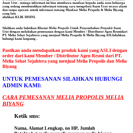
Asam Urat
. semoga informasi ini bisa membawa manfaat kepada anda atau keluarga
yang sedang membutuhkan informasi tentang cara mengobati Asam Urat secara alami
dan tanpa operasi. untuk informasi tentang Manfaat
Melia Propolis
&
Melia Biyang
yang lain
silahkan
KLIK DISINI
.
Silahkan anda buktikan
Khasiat Melia Propolis Untuk Penyembuhan Penyakit Asam
Urat
dengan melakukan pemesanan dengan kami Member / Distributor Agen Resmidari
PT. Melia Sehat Sejahtera yang menjual Melia Propolis & Melia Biyang ASLIsilahkan
hubungi kami langsung .
Pastikan anda mendapatkan produk kami yang ASLI dengan
order dari kami Member / Distributor Agen Resmi dari PT.
Melia Sehat Sejahtera yang menjual Melia Propolis dan Melia
Biyang
UNTUK PEMESANAN SILAHKAN HUBUNGI
ADMIN KAMI:
CARA PEMESANAN MELIA PROPOLIS MELIA
BIYANG
Ketik sms:
Nama, Alamat Lengkap, no HP, Jumlah