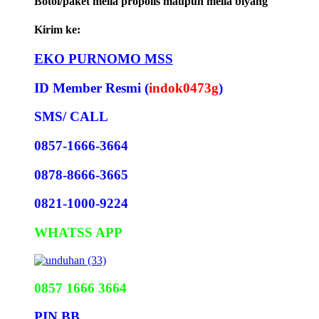
Botol/paket melia propolis maupun melia biyang
Kirim ke:
EKO PURNOMO MSS
ID Member Resmi (
indok0473g
)
SMS/ CALL
0857-1666-3664
0878-8666-3665
0821-1000-9224
WHATSS APP
0857 1666 3664
PIN BB