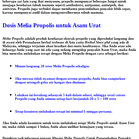
beberapa zat lain yang ikut menyusun, propolis mempunyai beberapa fungsi untuk
menjaga kesehatan tubuh manusia seperti antibakteri, antijamur, antiseptik, dan
antivirus. Propolis juga terbukti dapat membantu penyembuhan penyakit lebih cepat,
karena mempunyai andil dalam mengontrolhormon tubuh manusia.
Dosis Melia Propolis untuk Asam Urat
Melia Propolis
adalah produk kesehatan ekstrak
propolis
yang diproduksi langsung dan
di awasi oleh Perusahaan herbal terbesar di Asia yaitu
Herbal Since phd
yang ada di
Malaysia, sehingga terjamin akan keaslian dan mutu kualitasnya. Jika Anda atau ada
keluarga Anda yang saat ini ada yang sedang mengidap penyakit Asam Urat, maka Anda
bisa mencoba melakukan terapi dengan
Melia Propolis
dengan cara sebagai berikut:
Minum langsung 20 tetes Melia Propolis sekaligus
Jika merasa tidak nyaman dengan aroma propolis, Anda bisa campurkan
dengan setengah gelas air hangat dan diminum
Lakukan ini berulang sebanyak 5 kali dalam sehari, sehingga total cairan
Propolis yang Anda minum setiap hari berjumlah 20 x 5 = 100 tetes
Tetap konsisten melakukan terapi ini minimal 1 minggu pertama.
Jika Anda selalu konsisten untuk terus melakukan
terapi Melia Propolis untuk Asam Urat
ini, maka tidak sampai 1 bulan, Anda akan melihat kemajuan yang terasa.
Demikian tadi informasi tentang
Khasiat Melia Propolis Untuk Penyembuhan Penyakit