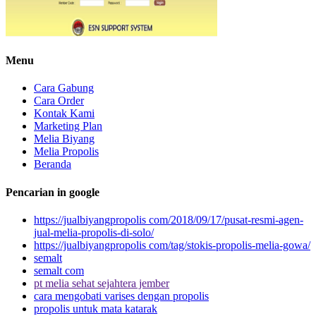
Menu
Cara Gabung
Cara Order
Kontak Kami
Marketing Plan
Melia Biyang
Melia Propolis
Beranda
Pencarian in google
https://jualbiyangpropolis com/2018/09/17/pusat-resmi-agen-
jual-melia-propolis-di-solo/
https://jualbiyangpropolis com/tag/stokis-propolis-melia-gowa/
semalt
semalt com
pt melia sehat sejahtera jember
cara mengobati varises dengan propolis
propolis untuk mata katarak