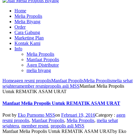
Home
Melia Propolis
Melia Biyang
Order
Cara Gabung
Marketing Plan
Kontak Kami
Info
Melia Propolis
Manfaat Propolis
Agen Distributor
melia biyang
Home
agen resmi propolis
Manfaat Propolis
Melia Propolis
melia sehat
sejahtera
member resmi
propolis asli MSS
Manfaat Melia Propolis
Untuk REMATIK ASAM URAT
Manfaat Melia Propolis Untuk REMATIK ASAM URAT
Post by
Eko Purnomo MSS
on
Februari 19, 2016
Category :
agen
resmi propolis
,
Manfaat Propolis
,
Melia Propolis
,
melia sehat
sejahtera
,
member resmi
,
propolis asli MSS
Manfaat Melia Propolis Untuk REMATIK ASAM URAT
by
Eko