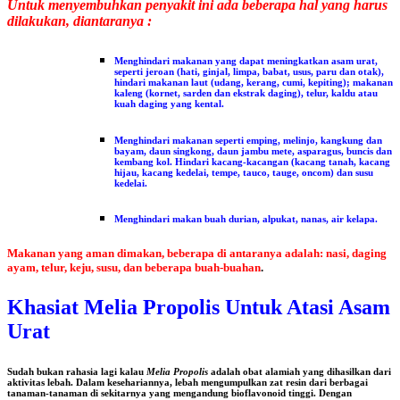
Untuk menyembuhkan penyakit ini ada beberapa hal yang harus
dilakukan, diantaranya :
Menghindari makanan yang dapat meningkatkan asam urat,
seperti jeroan (hati, ginjal, limpa, babat, usus, paru dan otak),
hindari makanan laut (udang, kerang, cumi, kepiting); makanan
kaleng (kornet, sarden dan ekstrak daging), telur, kaldu atau
kuah daging yang kental.
Menghindari makanan seperti emping, melinjo, kangkung dan
bayam, daun singkong, daun jambu mete, asparagus, buncis dan
kembang kol. Hindari kacang-kacangan (kacang tanah, kacang
hijau, kacang kedelai, tempe, tauco, tauge, oncom) dan susu
kedelai.
Menghindari makan buah durian, alpukat, nanas, air kelapa.
Makanan yang aman dimakan, beberapa di antaranya adalah: nasi, daging
ayam, telur, keju, susu, dan beberapa buah-buahan
.
Khasiat Melia Propolis Untuk Atasi Asam
Urat
Sudah bukan rahasia lagi kalau
Melia Propolis
adalah obat alamiah yang dihasilkan dari
aktivitas lebah. Dalam kesehariannya, lebah mengumpulkan zat resin dari berbagai
tanaman-tanaman di sekitarnya yang mengandung bioflavonoid tinggi. Dengan