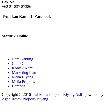
Fax No.
:
+62 21 837 87386
Temukan Kami Di Facebook
Statistik Online
Cara Gabung
Cara Order
Kontak Kami
Marketing Plan
Melia Biyang
Melia Propolis
Beranda
Copyright © 2016
Jual Melia Propolis Biyang Asli
| powered by
Agen Resmi Propolis Biyang