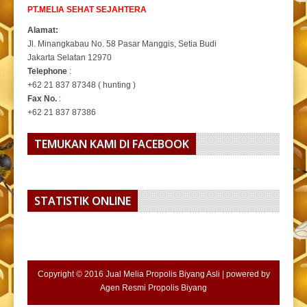
PT.MELIA SEHAT SEJAHTERA
Alamat:
Jl. Minangkabau No. 58 Pasar Manggis, Setia Budi
Jakarta Selatan 12970
Telephone
:
+62 21 837 87348 ( hunting )
Fax No.
:
+62 21 837 87386
TEMUKAN KAMI DI FACEBOOK
STATISTIK ONLINE
Copyright © 2016
Jual Melia Propolis Biyang Asli
| powered by
Agen Resmi Propolis Biyang