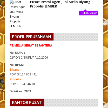
Pusat Resmi Agen Jual Melia Biyang
Propolis JEMBER
13136 Views
PROFIL PERUSAHAAN
PT. MELIA SEHAT SEJAHTERA
No. SIUPL :
62/PDN-2/SIUPL/PP/10/2006
No. BPOM
Biyang
POM SI 124 603 441
Propolis
POM TI 124 646 701
Didirikan : 2003
KANTOR PUSAT