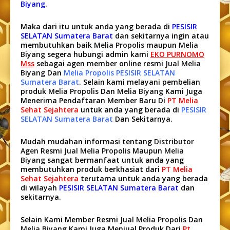
Biyang
.
Maka dari itu untuk anda yang berada di
PESISIR
SELATAN Sumatera Barat
dan sekitarnya ingin atau
membutuhkan baik
Melia Propolis
maupun
Melia
Biyang
segera hubungi admin kami
EKO PURNOMO
Mss
sebagai agen member online resmi
Jual Melia
Biyang
Dan
Melia Propolis PESISIR SELATAN
Sumatera Barat
. Selain kami melayani pembelian
produk
Melia Propolis
Dan
Melia Biyang
Kami Juga
Menerima Pendaftaran Member Baru Di
PT Melia
Sehat Sejahtera
untuk anda yang berada di
PESISIR
SELATAN Sumatera Barat
Dan Sekitarnya.
Mudah mudahan informasi tentang
Distributor
Agen
Resmi
Jual Melia Propolis
Maupun
Melia
Biyang
sangat bermanfaat untuk anda yang
membutuhkan produk berkhasiat dari
PT Melia
Sehat Sejahtera
terutama untuk anda yang berada
di wilayah
PESISIR SELATAN Sumatera Barat
dan
sekitarnya.
Selain Kami Member Resmi
Jual Melia Propolis
Dan
Melia Biyang
Kami Juga Menjual Produk Dari
Pt