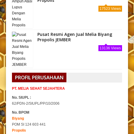
Propolis
17523 Views
Pusat Resmi Agen Jual Melia Biyang
Propolis JEMBER
13136 Views
PROFIL PERUSAHAAN
PT. MELIA SEHAT SEJAHTERA
No. SIUPL :
62/PDN-2/SIUPL/PP/10/2006
No. BPOM
Biyang
POM SI 124 603 441
Propolis