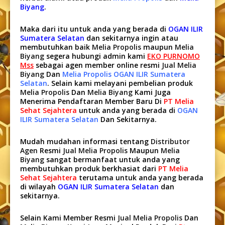
Biyang
.
Maka dari itu untuk anda yang berada di
OGAN ILIR
Sumatera Selatan
dan sekitarnya ingin atau
membutuhkan baik
Melia Propolis
maupun
Melia
Biyang
segera hubungi admin kami
EKO PURNOMO
Mss
sebagai agen member online resmi
Jual Melia
Biyang
Dan
Melia Propolis OGAN ILIR Sumatera
Selatan
. Selain kami melayani pembelian produk
Melia Propolis
Dan
Melia Biyang
Kami Juga
Menerima Pendaftaran Member Baru Di
PT Melia
Sehat Sejahtera
untuk anda yang berada di
OGAN
ILIR Sumatera Selatan
Dan Sekitarnya.
Mudah mudahan informasi tentang
Distributor
Agen
Resmi
Jual Melia Propolis
Maupun
Melia
Biyang
sangat bermanfaat untuk anda yang
membutuhkan produk berkhasiat dari
PT Melia
Sehat Sejahtera
terutama untuk anda yang berada
di wilayah
OGAN ILIR Sumatera Selatan
dan
sekitarnya.
Selain Kami Member Resmi
Jual Melia Propolis
Dan