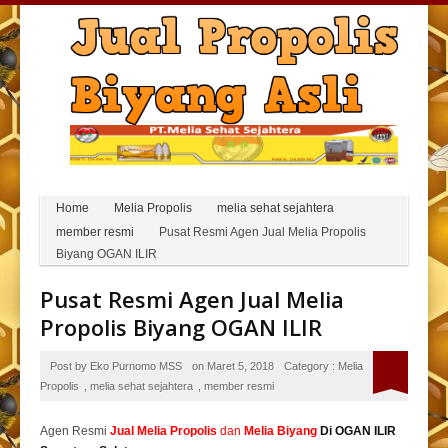
Home
Melia Propolis
melia sehat sejahtera
member resmi
Pusat Resmi Agen Jual Melia Propolis
Biyang OGAN ILIR
Pusat Resmi Agen Jual Melia
Propolis Biyang OGAN ILIR
Post by
Eko Purnomo MSS
on
Maret 5, 2018
Category :
Melia
Propolis
,
melia sehat sejahtera
,
member resmi
Agen Resmi
Jual
Melia Propolis
dan
Melia Biyang
Di OGAN ILIR