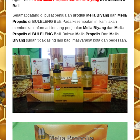
Bali
Selamat datang di pusat penjualan
produk
Melia Biyang
dan
Melia
Propolis
di BULELENG Bali
. Pada kesempatan ini kami akan
memberikan informasi tentang penjualan
Melia Biyang
dan
Melia
Propolis di BULELENG Bali
. Bahwa
Melia Propolis
Dan
Melia
Biyang
sudah tidak asing lagi bagi masyarakat kota dan pedesaan.