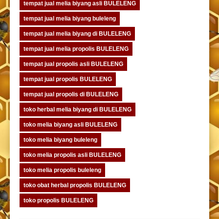
tempat jual melia biyang asli BULELENG
tempat jual melia biyang buleleng
tempat jual melia biyang di BULELENG
tempat jual melia propolis BULELENG
tempat jual propolis asli BULELENG
tempat jual propolis BULELENG
tempat jual propolis di BULELENG
toko herbal melia biyang di BULELENG
toko melia biyang asli BULELENG
toko melia biyang buleleng
toko melia propolis asli BULELENG
toko melia propolis buleleng
toko obat herbal propolis BULELENG
toko propolis BULELENG