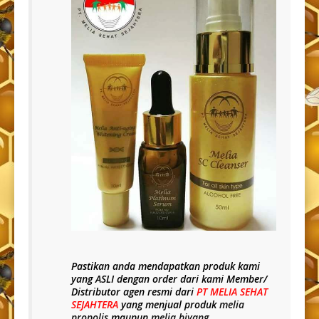
Pastikan anda mendapatkan produk kami
yang
ASLI
dengan order dari kami Member/
Distributor agen resmi dari
PT MELIA SEHAT
SEJAHTERA
yang menjual produk
melia
propolis
maupun
melia biyang
.