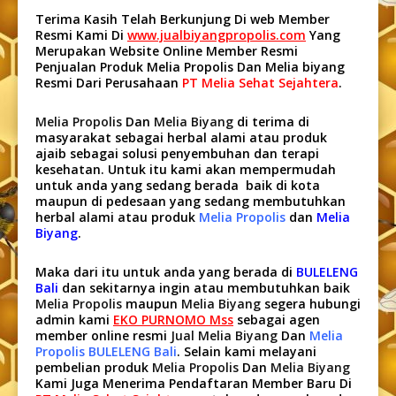
Terima Kasih Telah Berkunjung Di web Member
Resmi Kami Di
www.jualbiyangpropolis.com
Yang
Merupakan Website Online Member Resmi
Penjualan Produk Melia Propolis Dan Melia biyang
Resmi Dari Perusahaan
PT Melia Sehat Sejahtera
.
Melia Propolis
Dan
Melia Biyang
di terima di
masyarakat sebagai herbal alami atau produk
ajaib sebagai solusi penyembuhan dan terapi
kesehatan. Untuk itu kami akan mempermudah
untuk anda yang sedang berada baik di kota
maupun di pedesaan yang sedang membutuhkan
herbal alami atau produk
Melia Propolis
dan
Melia
Biyang
.
Maka dari itu untuk anda yang berada di
BULELENG
Bali
dan sekitarnya ingin atau membutuhkan baik
Melia Propolis
maupun
Melia Biyang
segera hubungi
admin kami
EKO PURNOMO Mss
sebagai agen
member online resmi
Jual Melia Biyang
Dan
Melia
Propolis BULELENG Bali
. Selain kami melayani
pembelian produk
Melia Propolis
Dan
Melia Biyang
Kami Juga Menerima Pendaftaran Member Baru Di