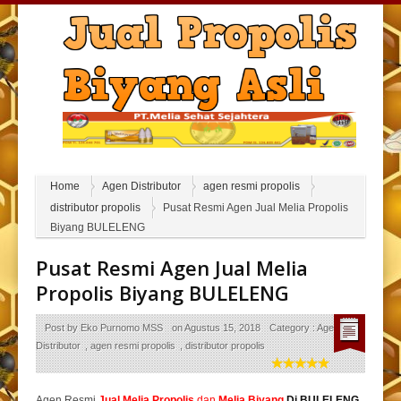
Home
Agen Distributor
agen resmi propolis
distributor propolis
Pusat Resmi Agen Jual Melia Propolis
Biyang BULELENG
Pusat Resmi Agen Jual Melia
Propolis Biyang BULELENG
Post by
Eko Purnomo MSS
on
Agustus 15, 2018
Category :
Agen
Distributor
,
agen resmi propolis
,
distributor propolis
Agen Resmi
Jual
Melia Propolis
dan
Melia Biyang
Di BULELENG