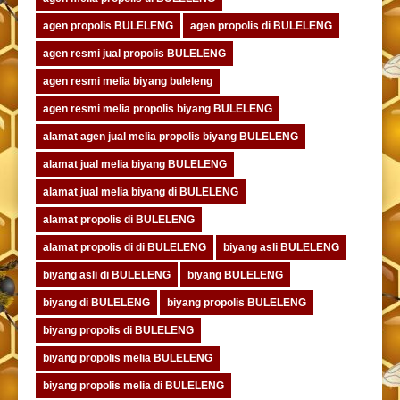
agen propolis BULELENG
agen propolis di BULELENG
agen resmi jual propolis BULELENG
agen resmi melia biyang buleleng
agen resmi melia propolis biyang BULELENG
alamat agen jual melia propolis biyang BULELENG
alamat jual melia biyang BULELENG
alamat jual melia biyang di BULELENG
alamat propolis di BULELENG
alamat propolis di di BULELENG
biyang asli BULELENG
biyang asli di BULELENG
biyang BULELENG
biyang di BULELENG
biyang propolis BULELENG
biyang propolis di BULELENG
biyang propolis melia BULELENG
biyang propolis melia di BULELENG