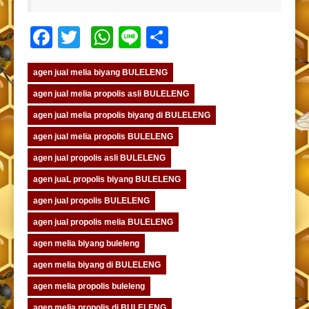
Facebook
Twitter
WhatsApp
Line
Share
agen jual melia biyang BULELENG
agen jual melia propolis asli BULELENG
agen jual melia propolis biyang di BULELENG
agen jual melia propolis BULELENG
agen jual propolis asli BULELENG
agen juaL propolis biyang BULELENG
agen jual propolis BULELENG
agen jual propolis melia BULELENG
agen melia biyang buleleng
agen melia biyang di BULELENG
agen melia propolis buleleng
agen melia propolis di BULELENG