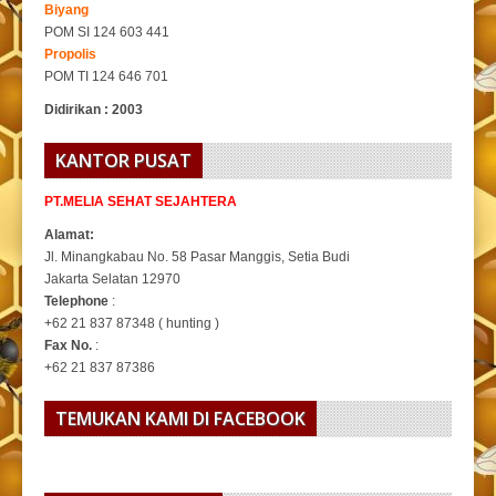
Biyang
POM SI 124 603 441
Propolis
POM TI 124 646 701
Didirikan : 2003
KANTOR PUSAT
PT.MELIA SEHAT SEJAHTERA
Alamat:
Jl. Minangkabau No. 58 Pasar Manggis, Setia Budi
Jakarta Selatan 12970
Telephone
:
+62 21 837 87348 ( hunting )
Fax No.
:
+62 21 837 87386
TEMUKAN KAMI DI FACEBOOK