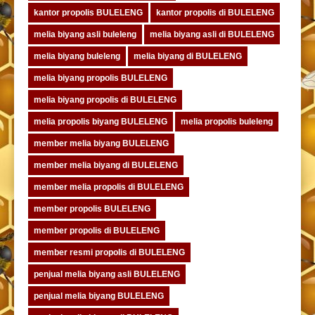
kantor propolis BULELENG
kantor propolis di BULELENG
melia biyang asli buleleng
melia biyang asli di BULELENG
melia biyang buleleng
melia biyang di BULELENG
melia biyang propolis BULELENG
melia biyang propolis di BULELENG
melia propolis biyang BULELENG
melia propolis buleleng
member melia biyang BULELENG
member melia biyang di BULELENG
member melia propolis di BULELENG
member propolis BULELENG
member propolis di BULELENG
member resmi propolis di BULELENG
penjual melia biyang asli BULELENG
penjual melia biyang BULELENG