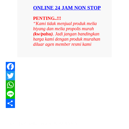
ONLINE 24 JAM NON STOP
PENTING..!!!
“Kami tidak menjual produk melia
biyang dan melia propolis murah
(kw/palsu)
. Jadi jangan bandingkan
harga kami dengan produk murahan
diluar agen member resmi kami
Facebook
Twitter
WhatsApp
Line
Share
agen jual melia biyang BOMBANA