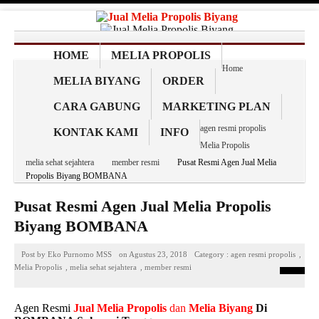
HOME
MELIA PROPOLIS
Home
MELIA BIYANG
ORDER
CARA GABUNG
MARKETING PLAN
agen resmi propolis
KONTAK KAMI
INFO
Melia Propolis
melia sehat sejahtera
member resmi
Pusat Resmi Agen Jual Melia
Propolis Biyang BOMBANA
Pusat Resmi Agen Jual Melia Propolis
Biyang BOMBANA
Post by
Eko Purnomo MSS
on
Agustus 23, 2018
Category :
agen resmi propolis
,
Melia Propolis
,
melia sehat sejahtera
,
member resmi
Agen Resmi
Jual
Melia Propolis
dan
Melia Biyang
Di