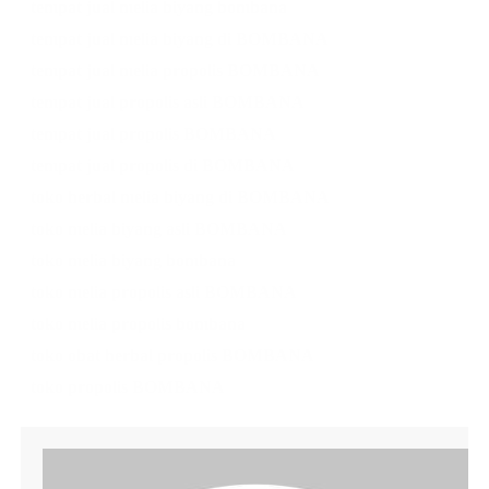
tempat jual melia biyang bombana
tempat jual melia biyang di BOMBANA
tempat jual melia propolis BOMBANA
tempat jual propolis asli BOMBANA
tempat jual propolis BOMBANA
tempat jual propolis di BOMBANA
toko herbal melia biyang di BOMBANA
toko melia biyang asli BOMBANA
toko melia biyang bombana
toko melia propolis asli BOMBANA
toko melia propolis bombana
toko obat herbal propolis BOMBANA
toko propolis BOMBANA