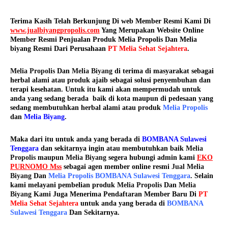
Terima Kasih Telah Berkunjung Di web Member Resmi Kami Di
www.jualbiyangpropolis.com
Yang Merupakan Website Online
Member Resmi Penjualan Produk Melia Propolis Dan Melia
biyang Resmi Dari Perusahaan
PT Melia Sehat Sejahtera
.
Melia Propolis
Dan
Melia Biyang
di terima di masyarakat sebagai
herbal alami atau produk ajaib sebagai solusi penyembuhan dan
terapi kesehatan. Untuk itu kami akan mempermudah untuk
anda yang sedang berada baik di kota maupun di pedesaan yang
sedang membutuhkan herbal alami atau produk
Melia Propolis
dan
Melia Biyang
.
Maka dari itu untuk anda yang berada di
BOMBANA Sulawesi
Tenggara
dan sekitarnya ingin atau membutuhkan baik
Melia
Propolis
maupun
Melia Biyang
segera hubungi admin kami
EKO
PURNOMO Mss
sebagai agen member online resmi
Jual Melia
Biyang
Dan
Melia Propolis BOMBANA Sulawesi Tenggara
. Selain
kami melayani pembelian produk
Melia Propolis
Dan
Melia
Biyang
Kami Juga Menerima Pendaftaran Member Baru Di
PT
Melia Sehat Sejahtera
untuk anda yang berada di
BOMBANA
Sulawesi Tenggara
Dan Sekitarnya.