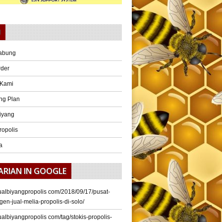
U
abung
rder
 Kami
ng Plan
iyang
ropolis
a
ARIAN IN GOOGLE
/jualbiyangpropolis com/2018/09/17/pusat-
gen-jual-melia-propolis-di-solo/
/jualbiyangpropolis com/tag/stokis-propolis-