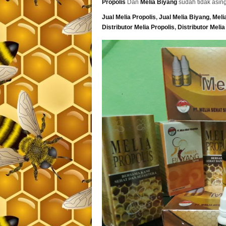
Propolis
Dan
Melia Biyang
sudah tidak asin
Jual Melia Propolis
,
Jual Melia Biyang
,
Meli
Distributor Melia Propolis
,
Distributor Meli