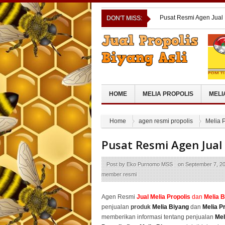
Pusat Resmi Agen Jual 
DON'T MISS:
Pusat Resmi Agen Jual
Pusat Resmi Agen Jual
Pusat Resmi Agen Jual
Pusat Resmi Agen Jual
HOME
MELIA PROPOLIS
MELI
Home
agen resmi propolis
Melia P
Pusat Resmi Agen Jual
Post by
Eko Purnomo MSS
on
September 7, 2
member resmi
Agen Resmi
Jual
Melia Propolis
dan
Melia 
penjualan
produk
Melia Biyang
dan
Melia P
memberikan informasi tentang penjualan
Mel