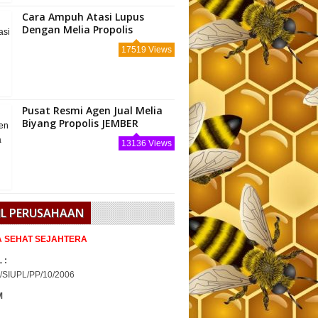
Cara Ampuh Atasi Lupus
Dengan Melia Propolis
17519 Views
Pusat Resmi Agen Jual Melia
Biyang Propolis JEMBER
13136 Views
IL PERUSAHAAN
IA SEHAT SEJAHTERA
 :
/SIUPL/PP/10/2006
M