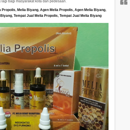
g lagi bagi masyarakat kota dan pedesaan.
a Propolis
,
Melia Biyang
,
Agen Melia Propolis
,
Agen Melia Biyang
,
a Biyang
,
Tempat
Jual Melia Propolis
,
Tempat Jual Melia Biyang