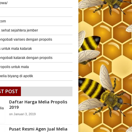
gowa/
 com
a sehat sejahtera jember
ngobati varises dengan propolis
s untuk mata katarak
ngobati katarak dengan propolis
ropolis untuk mata
elia biyang di apotik
ST POST
Daftar Harga Melia Propolis
2019
on
Januari 3, 2019
Pusat Resmi Agen Jual Melia