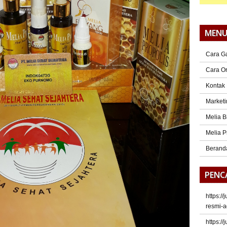
MEN
Cara G
Cara O
Kontak
Marketi
Melia B
Melia P
Berand
PENC
https:/
resmi-a
https:/