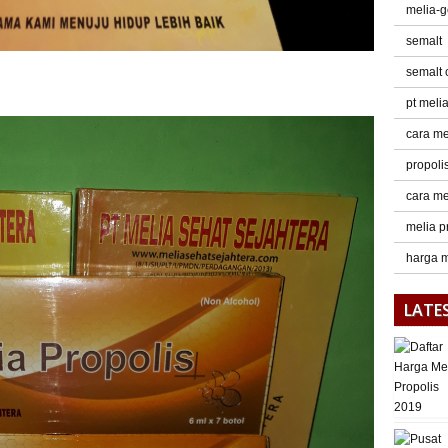
melia-
semalt
semalt
pt meli
cara me
propoli
cara me
melia p
harga m
LATE