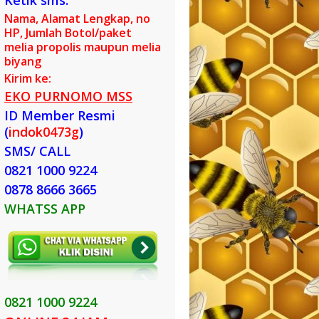
Ketik sms:
Nama, Alamat Lengkap, no
HP, Jumlah Botol/paket
melia propolis maupun melia
biyang
Kirim ke:
EKO PURNOMO MSS
ID Member Resmi
(
indok0473g
)
SMS/ CALL
0821 1000 9224
0878 8666 3665
WHATSS APP
0821 1000 9224