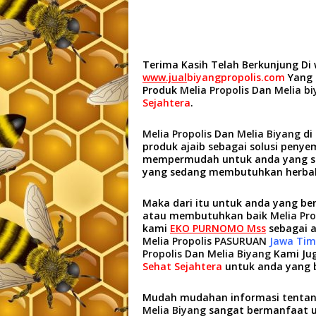
Terima Kasih Telah Berkunjung Di
www.jual
biyangpropolis.com
Yang 
Produk
Melia Propolis
Dan
Melia b
Sejahtera
.
Melia Propolis
Dan
Melia Biyang
di
produk ajaib sebagai solusi peny
mempermudah untuk anda yang se
yang sedang membutuhkan herbal
Maka dari itu untuk anda yang be
atau membutuhkan baik
Melia Pro
kami
EKO PURNOMO Mss
sebagai a
Melia Propolis PASURUAN
Jawa Tim
Propolis
Dan
Melia Biyang
Kami Ju
Sehat Sejahtera
untuk anda yang 
Mudah mudahan informasi tentang
Melia Biyang
sangat bermanfaat u