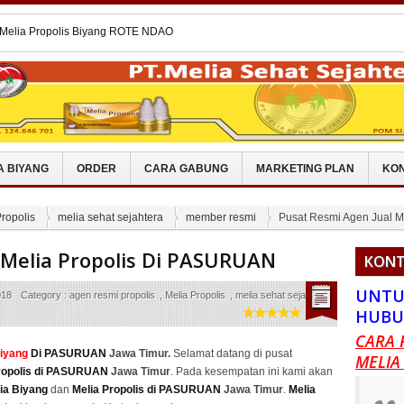
Melia Propolis Di SALATIGA
 Melia Propolis Biyang KATINGAN
 Melia Propolis Di TANAH BUMBU
 Melia Propolis Biyang MAMUJU
 Melia Propolis Biyang ROTE NDAO
A BIYANG
ORDER
CARA GABUNG
MARKETING PLAN
KON
ropolis
melia sehat sejahtera
member resmi
Pusat Resmi Agen Jual 
 Melia Propolis Di PASURUAN
KONT
UNTU
018
Category :
agen resmi propolis
,
Melia Propolis
,
melia sehat sejahtera
,
HUBU
CARA 
Biyang
Di PASURUAN
Jawa Timur.
Selamat datang di pusat
MELIA
ropolis di PASURUAN
Jawa Timur
. Pada kesempatan ini kami akan
ia Biyang
dan
Melia Propolis di PASURUAN
Jawa Timur
.
Melia