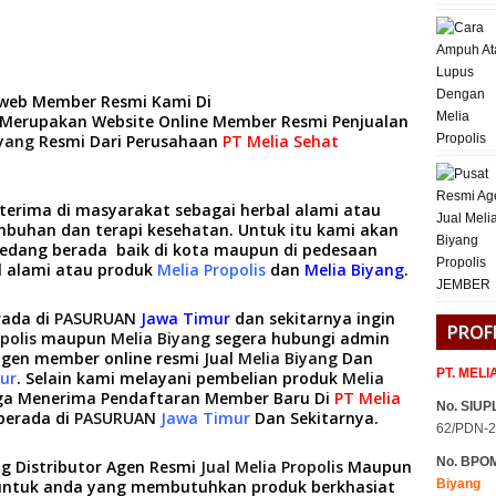
 web Member Resmi Kami Di
Merupakan Website Online Member Resmi Penjualan
iyang
Resmi Dari Perusahaan
PT Melia Sehat
 terima di masyarakat sebagai herbal alami atau
embuhan dan terapi kesehatan. Untuk itu kami akan
dang berada baik di kota maupun di pedesaan
 alami atau produk
Melia Propolis
dan
Melia Biyang
.
rada di
PASURUAN
Jawa Timur
dan sekitarnya ingin
PROF
polis
maupun
Melia Biyang
segera hubungi admin
gen member online resmi Jual
Melia Biyang
Dan
PT. MEL
ur
. Selain kami melayani pembelian produk
Melia
ga Menerima Pendaftaran Member Baru Di
PT Melia
No. SIUPL
berada di
PASURUAN
Jawa Timur
Dan Sekitarnya.
62/PDN-2
No. BPO
 Distributor Agen Resmi
Jual Melia Propolis
Maupun
ntuk anda yang membutuhkan produk berkhasiat
Biyang