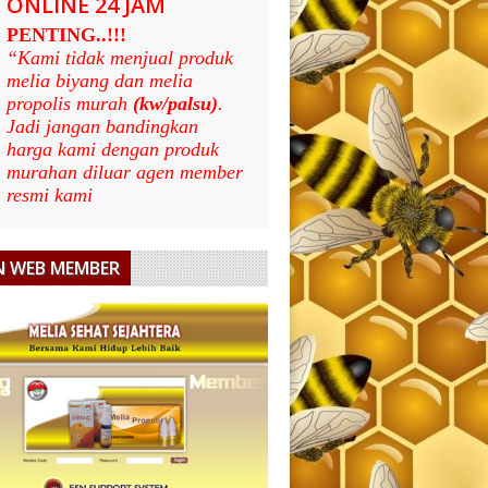
ONLINE 24 JAM
PENTING..!!!
“Kami tidak menjual produk
melia biyang dan melia
propolis murah
(kw/palsu)
.
Jadi jangan bandingkan
harga kami dengan produk
murahan diluar agen member
resmi kami
N WEB MEMBER