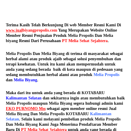
Terima Kasih Telah Berkunjung Di web Member Resmi Kami Di
www.jual
biyangpropolis.com
Yang Merupakan Website Online
Member Resmi Penjualan Produk
Melia Propolis
Dan
Melia
biyang
Resmi Dari Perusahaan
PT Melia Sehat Sejahtera
.
Melia Propolis
Dan
Melia Biyang
di terima di masyarakat sebagai
herbal alami atau produk ajaib sebagai solusi penyembuhan dan
terapi kesehatan. Untuk itu kami akan mempermudah untuk
anda yang sedang berada baik di kota maupun di pedesaan yang
sedang membutuhkan herbal alami atau produk
Melia Propolis
dan
Melia Biyang
.
Maka dari itu untuk anda yang berada di
KOTABARU
Kalimantan Selatan
dan sekitarnya ingin atau membutuhkan baik
Melia Propolis
maupun
Melia Biyang
segera hubungi admin kami
EKO PURNOMO Mss
sebagai agen member online resmi Jual
Melia Biyang
Dan
Melia Propolis KOTABARU
Kalimantan
Selatan
. Selain kami melayani pembelian produk
Melia Propolis
Dan
Melia Biyang
Kami Juga Menerima Pendaftaran Member
Baru Di
PT Melia Sehat Sejahtera
untuk anda yang berada di