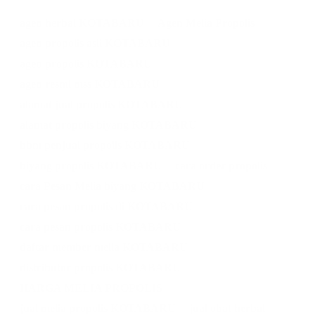
agen herbal KOTABARU
Agen Melia Propolis
agen propolis asli KOTABARU
agen propolis KOTABARU
agen resmi mss KOTABARU
alamat jual propolis KOTABARU
alamat propolis biyang KOTABARU
bbm penjual propolis KOTABARU
biyang propolis KOTABARU
cara order propolis
cara Pesan Melia biyang KOTABARU
cara pesan propolis di KOTABARU
cara pesan propolis KOTABARU
daftar member melia KOTABARU
distributor propolis KOTABARU
HARGA MELIA PROPOLIS
jual melia propolis KOTABARU
jual obat herbal