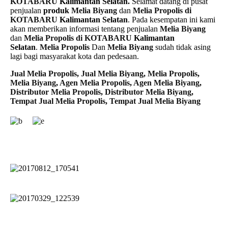
KOTABARU
Kalimantan Selatan.
Selamat datang di pusat
penjualan
produk
Melia Biyang
dan
Melia Propolis di
KOTABARU
Kalimantan Selatan
. Pada kesempatan ini kami
akan memberikan informasi tentang penjualan
Melia Biyang
dan
Melia Propolis di KOTABARU
Kalimantan
Selatan
.
Melia Propolis
Dan
Melia Biyang
sudah tidak asing
lagi bagi masyarakat kota dan pedesaan.
Jual Melia Propolis
,
Jual Melia Biyang
,
Melia Propolis
,
Melia Biyang
,
Agen Melia Propolis
,
Agen Melia Biyang
,
Distributor Melia Propolis
,
Distributor Melia Biyang
,
Tempat
Jual Melia Propolis
,
Tempat Jual Melia Biyang