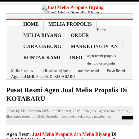
HOME
MELIA PROPOLIS
Home
MELIA BIYANG
ORDER
CARA GABUNG
MARKETING PLAN
agen resmi propolis
KONTAK KAMI
INFO
distributor propolis
Melia Propolis
melia sehat sejahtera
member resmi
Pusat Resmi
Agen Jual Melia Propolis Di KOTABARU
Pusat Resmi Agen Jual Melia Propolis Di
KOTABARU
Post by
Eko Purnomo MSS
on
Oktober 9, 2018
Category :
agen resmi propolis
,
distributor propolis
,
Melia Propolis
,
melia sehat sejahtera
,
member resmi
Agen Resmi
Jual
Melia Propolis
dan
Melia Biyang
Di