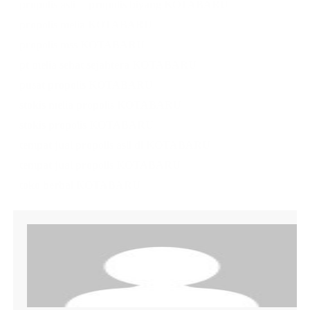
propolis asli
propolis biyang KOTABARU
propolis melia KOTABARU
propolis mss KOTABARU
pt melia sehat sejahtera KOTABARU
pusat propolis KOTABARU
stokis melia propolis KOTABARU
stokis propolis KOTABARU
tempat jual propolis asli di KOTABARU
tempat jual propolis KOTABARU
toko herbal KOTABARU