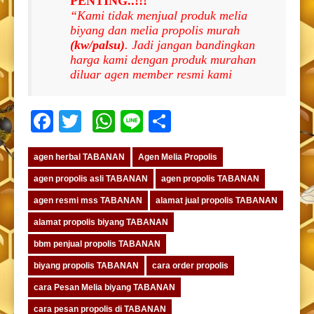
PENTING..!!!
“Kami tidak menjual produk melia
biyang dan melia propolis murah
(kw/palsu)
. Jadi jangan bandingkan
harga kami dengan produk murahan
diluar agen member resmi kami
Facebook
Twitter
WhatsApp
Line
Share
agen herbal TABANAN
Agen Melia Propolis
agen propolis asli TABANAN
agen propolis TABANAN
agen resmi mss TABANAN
alamat jual propolis TABANAN
alamat propolis biyang TABANAN
bbm penjual propolis TABANAN
biyang propolis TABANAN
cara order propolis
cara Pesan Melia biyang TABANAN
cara pesan propolis di TABANAN