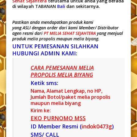
Sehat Sejahtera
terutama untuk anda yang berada
di wilayah
TABANAN
Bali
dan sekitarnya.
Pastikan anda mendapatkan produk kami
yang ASLI dengan order dari kami Member/ Distributor
agen resmi dari
PT MELIA SEHAT SEJAHTERA
yang menjual
produk
melia propolis
maupun
melia biyang
.
UNTUK PEMESANAN SILAHKAN
HUBUNGI ADMIN KAMI:
CARA PEMESANAN MELIA
PROPOLIS MELIA BIYANG
Ketik sms:
Nama, Alamat Lengkap, no HP,
Jumlah Botol/paket melia propolis
maupun melia biyang
Kirim ke:
EKO PURNOMO MSS
ID Member Resmi (
indok0473g
)
SMS/ CALL