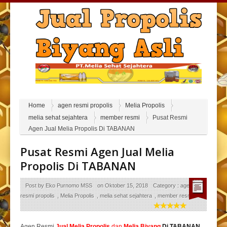
Home
agen resmi propolis
Melia Propolis
melia sehat sejahtera
member resmi
Pusat Resmi
Agen Jual Melia Propolis Di TABANAN
Pusat Resmi Agen Jual Melia
Propolis Di TABANAN
Post by
Eko Purnomo MSS
on
Oktober 15, 2018
Category :
agen
resmi propolis
,
Melia Propolis
,
melia sehat sejahtera
,
member resmi
Agen Resmi
Jual
Melia Propolis
dan
Melia Biyang
Di TABANAN