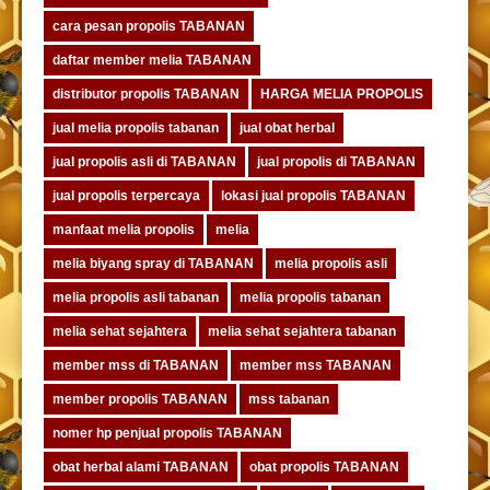
cara pesan propolis TABANAN
daftar member melia TABANAN
distributor propolis TABANAN
HARGA MELIA PROPOLIS
jual melia propolis tabanan
jual obat herbal
jual propolis asli di TABANAN
jual propolis di TABANAN
jual propolis terpercaya
lokasi jual propolis TABANAN
manfaat melia propolis
melia
melia biyang spray di TABANAN
melia propolis asli
melia propolis asli tabanan
melia propolis tabanan
melia sehat sejahtera
melia sehat sejahtera tabanan
member mss di TABANAN
member mss TABANAN
member propolis TABANAN
mss tabanan
nomer hp penjual propolis TABANAN
obat herbal alami TABANAN
obat propolis TABANAN