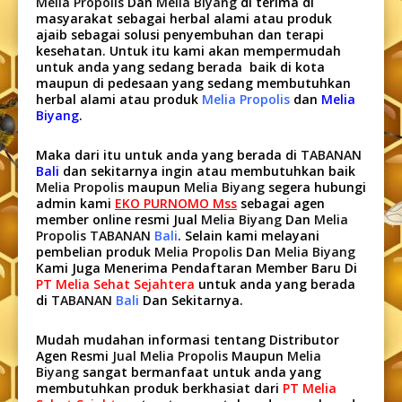
Melia Propolis
Dan
Melia Biyang
di terima di
masyarakat sebagai herbal alami atau produk
ajaib sebagai solusi penyembuhan dan terapi
kesehatan. Untuk itu kami akan mempermudah
untuk anda yang sedang berada baik di kota
maupun di pedesaan yang sedang membutuhkan
herbal alami atau produk
Melia Propolis
dan
Melia
Biyang
.
Maka dari itu untuk anda yang berada di
TABANAN
Bali
dan sekitarnya ingin atau membutuhkan baik
Melia Propolis
maupun
Melia Biyang
segera hubungi
admin kami
EKO PURNOMO Mss
sebagai agen
member online resmi Jual
Melia Biyang
Dan
Melia
Propolis TABANAN
Bali
. Selain kami melayani
pembelian produk
Melia Propolis
Dan
Melia Biyang
Kami Juga Menerima Pendaftaran Member Baru Di
PT Melia Sehat Sejahtera
untuk anda yang berada
di
TABANAN
Bali
Dan Sekitarnya.
Mudah mudahan informasi tentang Distributor
Agen Resmi
Jual Melia Propolis
Maupun
Melia
Biyang
sangat bermanfaat untuk anda yang
membutuhkan produk berkhasiat dari
PT Melia