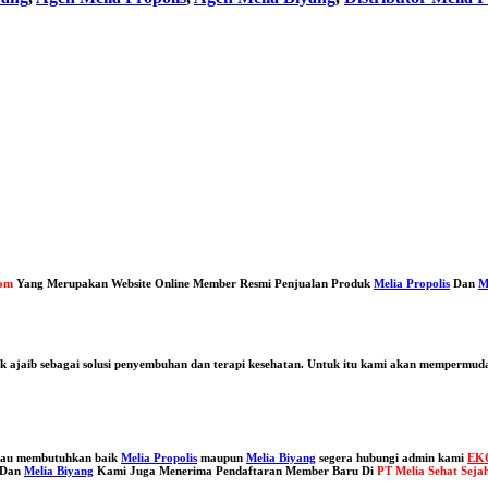
com
Yang Merupakan Website Online Member Resmi Penjualan Produk
Melia Propolis
Dan
M
duk ajaib sebagai solusi penyembuhan dan terapi kesehatan. Untuk itu kami akan mempermu
atau membutuhkan baik
Melia Propolis
maupun
Melia Biyang
segera hubungi admin kami
EK
Dan
Melia Biyang
Kami Juga Menerima Pendaftaran Member Baru Di
PT Melia Sehat Seja