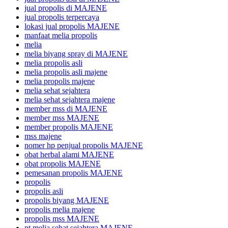
jual propolis di MAJENE
jual propolis terpercaya
lokasi jual propolis MAJENE
manfaat melia propolis
melia
melia biyang spray di MAJENE
melia propolis asli
melia propolis asli majene
melia propolis majene
melia sehat sejahtera
melia sehat sejahtera majene
member mss di MAJENE
member mss MAJENE
member propolis MAJENE
mss majene
nomer hp penjual propolis MAJENE
obat herbal alami MAJENE
obat propolis MAJENE
pemesanan propolis MAJENE
propolis
propolis asli
propolis biyang MAJENE
propolis melia majene
propolis mss MAJENE
pt melia sehat sejahtera MAJENE