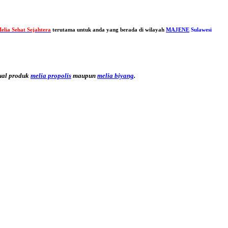
elia Sehat Sejahtera
terutama untuk anda yang berada di wilayah
MAJENE
Sulawesi
ual produk
melia propolis
maupun
melia biyang
.