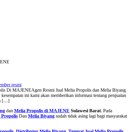
AJENE
mber resmi
polis Di MAJENE
Agen Resmi Jual Melia Propolis dan Melia Biyang
kesempatan ini kami akan memberikan informasi tentang penjualan
a […]
ang
dan
Melia Propolis di MAJENE
Sulawesi Barat
. Pada
 Propolis
Dan
Melia Biyang
sudah tidak asing lagi bagi masyarakat
ropolis
,
Distributor Melia Biyang
,
Tempat
Jual Melia Propolis
,