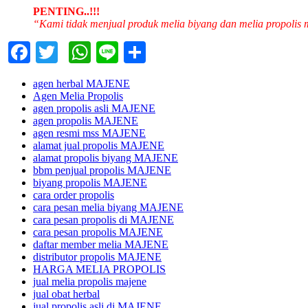
PENTING..!!!
“Kami tidak menjual produk melia biyang dan melia propolis
Facebook
Twitter
WhatsApp
Line
Share
agen herbal MAJENE
Agen Melia Propolis
agen propolis asli MAJENE
agen propolis MAJENE
agen resmi mss MAJENE
alamat jual propolis MAJENE
alamat propolis biyang MAJENE
bbm penjual propolis MAJENE
biyang propolis MAJENE
cara order propolis
cara pesan melia biyang MAJENE
cara pesan propolis di MAJENE
cara pesan propolis MAJENE
daftar member melia MAJENE
distributor propolis MAJENE
HARGA MELIA PROPOLIS
jual melia propolis majene
jual obat herbal
jual propolis asli di MAJENE