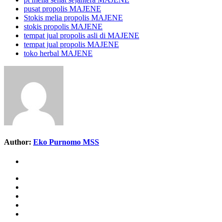
pusat propolis MAJENE
Stokis melia propolis MAJENE
stokis propolis MAJENE
tempat jual propolis asli di MAJENE
tempat jual propolis MAJENE
toko herbal MAJENE
Author:
Eko Purnomo MSS