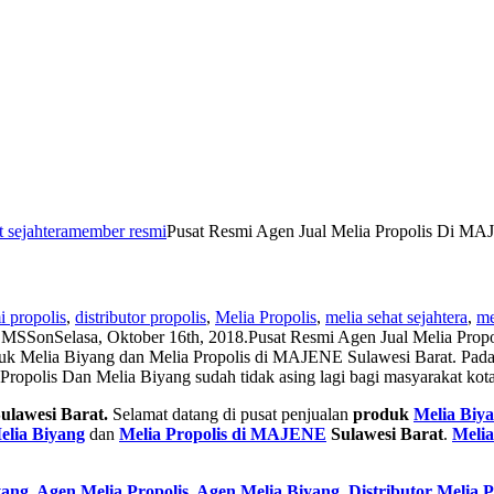
t sejahtera
member resmi
Pusat Resmi Agen Jual Melia Propolis Di M
i propolis
,
distributor propolis
,
Melia Propolis
,
melia sehat sejahtera
,
me
 MSS
on
Selasa, Oktober 16th, 2018
.
Pusat Resmi Agen Jual Melia Pro
uk Melia Biyang dan Melia Propolis di MAJENE Sulawesi Barat. Pada 
ropolis Dan Melia Biyang sudah tidak asing lagi bagi masyarakat kot
ulawesi Barat.
Selamat datang di pusat penjualan
produk
Melia Biy
elia Biyang
dan
Melia Propolis di MAJENE
Sulawesi Barat
.
Melia
yang
,
Agen Melia Propolis
,
Agen Melia Biyang
,
Distributor Melia P