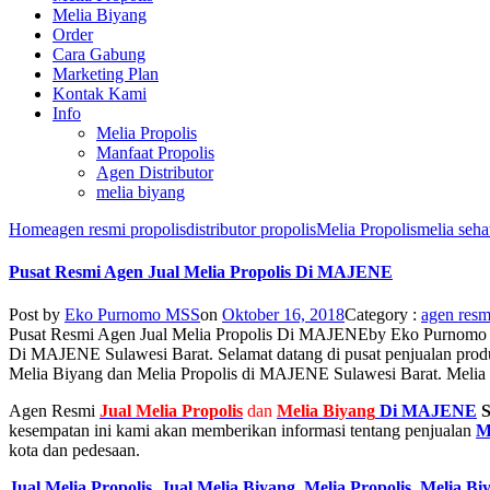
Melia Biyang
Order
Cara Gabung
Marketing Plan
Kontak Kami
Info
Melia Propolis
Manfaat Propolis
Agen Distributor
melia biyang
Home
agen resmi propolis
distributor propolis
Melia Propolis
melia seha
Pusat Resmi Agen Jual Melia Propolis Di MAJENE
Post by
Eko Purnomo MSS
on
Oktober 16, 2018
Category :
agen resm
Pusat Resmi Agen Jual Melia Propolis Di MAJENE
by
Eko Purnomo
Di MAJENE Sulawesi Barat. Selamat datang di pusat penjualan prod
Melia Biyang dan Melia Propolis di MAJENE Sulawesi Barat. Melia P
Agen Resmi
Jual
Melia Propolis
dan
Melia Biyang
Di MAJENE
S
kesempatan ini kami akan memberikan informasi tentang penjualan
M
kota dan pedesaan.
Jual Melia Propolis
,
Jual Melia Biyang
,
Melia Propolis
,
Melia Bi