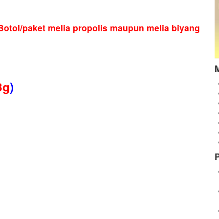
otol/paket melia propolis maupun melia biyang
3g
)
P