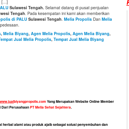
a […]
PALU
Sulawesi Tengah.
Selamat datang di pusat penjualan
wesi Tengah
. Pada kesempatan ini kami akan memberikan
opolis di PALU
Sulawesi Tengah
.
Melia Propolis
Dan
Melia
n pedesaan.
s
,
Melia Biyang
,
Agen Melia Propolis
,
Agen Melia Biyang
,
Tempat
Jual Melia Propolis
,
Tempat Jual Melia Biyang
www.jual
biyangpropolis.com
Yang Merupakan Website Online Member
 Dari Perusahaan
PT Melia Sehat Sejahtera
.
ai herbal alami atau produk ajaib sebagai solusi penyembuhan dan