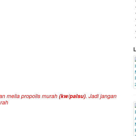
L
an melia propolis murah
(kw/palsu)
. Jadi jangan
urah