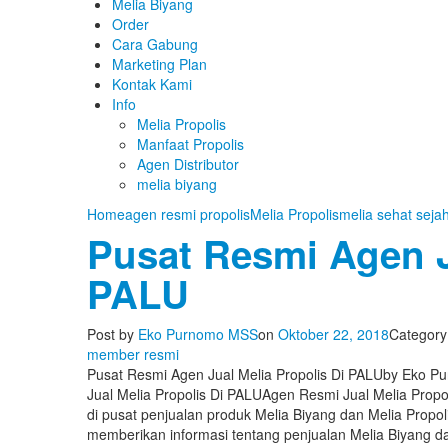
Melia Biyang
Order
Cara Gabung
Marketing Plan
Kontak Kami
Info
Melia Propolis
Manfaat Propolis
Agen Distributor
melia biyang
Home
agen resmi propolis
Melia Propolis
melia sehat seja
Pusat Resmi Agen J
PALU
Post by
Eko Purnomo MSS
on
Oktober 22, 2018
Category
member resmi
Pusat Resmi Agen Jual Melia Propolis Di PALU
by
Eko P
Jual Melia Propolis Di PALU
Agen Resmi Jual Melia Propo
di pusat penjualan produk Melia Biyang dan Melia Propo
memberikan informasi tentang penjualan Melia Biyang da