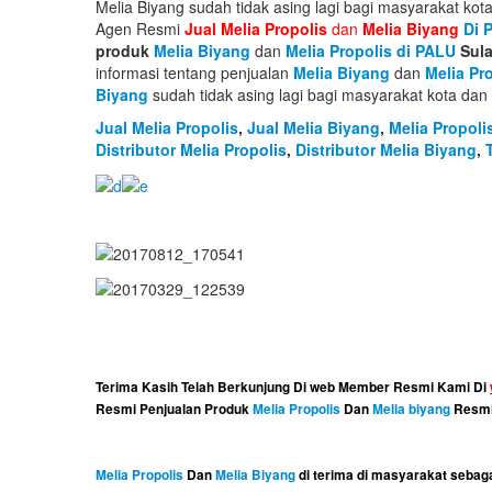
Melia Biyang sudah tidak asing lagi bagi masyarakat kot
Agen Resmi
Jual
Melia Propolis
dan
Melia Biyang
Di 
produk
Melia Biyang
dan
Melia Propolis di PALU
Sula
informasi tentang penjualan
Melia Biyang
dan
Melia Pr
Biyang
sudah tidak asing lagi bagi masyarakat kota da
Jual Melia Propolis
,
Jual Melia Biyang
,
Melia Propoli
Distributor Melia Propolis
,
Distributor Melia Biyang
,
Terima Kasih Telah Berkunjung Di web Member Resmi Kami Di
Resmi Penjualan Produk
Melia Propolis
Dan
Melia biyang
Resmi
Melia Propolis
Dan
Melia Biyang
di terima di masyarakat sebag