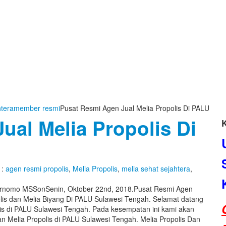
htera
member resmi
Pusat Resmi Agen Jual Melia Propolis Di PALU
ual Melia Propolis Di
 :
agen resmi propolis
,
Melia Propolis
,
melia sehat sejahtera
,
urnomo MSS
on
Senin, Oktober 22nd, 2018
.
Pusat Resmi Agen
lis dan Melia Biyang Di PALU Sulawesi Tengah. Selamat datang
lis di PALU Sulawesi Tengah. Pada kesempatan ini kami akan
n Melia Propolis di PALU Sulawesi Tengah. Melia Propolis Dan