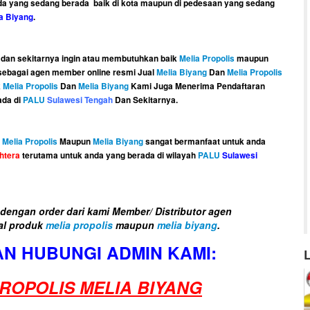
da yang sedang berada baik di kota maupun di pedesaan yang sedang
a Biyang
.
dan sekitarnya ingin atau membutuhkan baik
Melia Propolis
maupun
ebagai agen member online resmi Jual
Melia Biyang
Dan
Melia Propolis
k
Melia Propolis
Dan
Melia Biyang
Kami Juga Menerima Pendaftaran
ada di
PALU
Sulawesi Tengah
Dan Sekitarnya.
 Melia Propolis
Maupun
Melia Biyang
sangat bermanfaat untuk anda
htera
terutama untuk anda yang berada di wilayah
PALU
Sulawesi
engan order dari kami Member/ Distributor agen
al produk
melia propolis
maupun
melia biyang
.
N HUBUNGI ADMIN KAMI:
ROPOLIS MELIA BIYANG