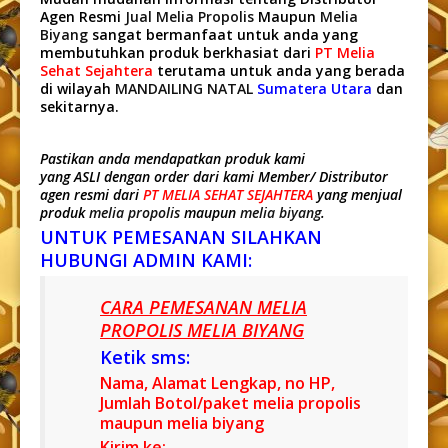
Agen Resmi
Jual Melia Propolis
Maupun
Melia
Biyang
sangat bermanfaat untuk anda yang
membutuhkan produk berkhasiat dari
PT Melia
Sehat Sejahtera
terutama untuk anda yang berada
di wilayah
MANDAILING NATAL
Sumatera Utara
dan
sekitarnya.
Pastikan anda mendapatkan produk kami
yang ASLI dengan order dari kami Member/ Distributor
agen resmi dari
PT MELIA SEHAT SEJAHTERA
yang menjual
produk
melia propolis
maupun
melia biyang
.
UNTUK PEMESANAN SILAHKAN
HUBUNGI ADMIN KAMI:
CARA PEMESANAN MELIA
PROPOLIS MELIA BIYANG
Ketik sms:
Nama, Alamat Lengkap, no HP,
Jumlah Botol/paket melia propolis
maupun melia biyang
Kirim ke: