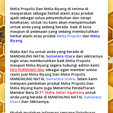
Melia Propolis
Dan
Melia Biyang
di terima di
masyarakat sebagai herbal alami atau produk
ajaib sebagai solusi penyembuhan dan terapi
kesehatan. Untuk itu kami akan mempermudah
untuk anda yang sedang berada baik di kota
maupun di pedesaan yang sedang membutuhkan
herbal alami atau produk
Melia Propolis
dan
Melia
Biyang
.
Maka dari itu untuk anda yang berada di
MANDAILING NATAL
Sumatera Utara
dan sekitarnya
ingin atau membutuhkan baik
Melia Propolis
maupun
Melia Biyang
segera hubungi admin kami
EKO PURNOMO Mss
sebagai agen member online
resmi Jual
Melia Biyang
Dan
Melia Propolis
MANDAILING NATAL
Sumatera Utara
. Selain kami
melayani pembelian produk
Melia Propolis
Dan
Melia Biyang
Kami Juga Menerima Pendaftaran
Member Baru Di
PT Melia Sehat Sejahtera
untuk
anda yang berada di
MANDAILING NATAL
Sumatera
Utara
Dan Sekitarnya.
Mudah mudahan informasi tentang Distributor