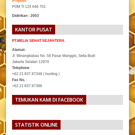
Propolis
POM TI 124 646 701
Didirikan : 2003
KANTOR PUSAT
PT.MELIA SEHAT SEJAHTERA
Alamat:
Jl. Minangkabau No. 58 Pasar Manggis, Setia Budi
Jakarta Selatan 12970
Telephone
:
+62 21 837 87348 ( hunting )
Fax No.
:
+62 21 837 87386
TEMUKAN KAMI DI FACEBOOK
STATISTIK ONLINE