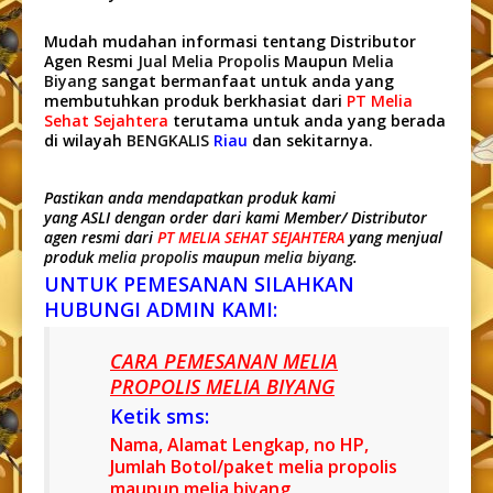
Mudah mudahan informasi tentang Distributor
Agen Resmi
Jual Melia Propolis
Maupun
Melia
Biyang
sangat bermanfaat untuk anda yang
membutuhkan produk berkhasiat dari
PT Melia
Sehat Sejahtera
terutama untuk anda yang berada
di wilayah
BENGKALIS
Riau
dan sekitarnya.
Pastikan anda mendapatkan produk kami
yang ASLI dengan order dari kami Member/ Distributor
agen resmi dari
PT MELIA SEHAT SEJAHTERA
yang menjual
produk
melia propolis
maupun
melia biyang
.
UNTUK PEMESANAN SILAHKAN
HUBUNGI ADMIN KAMI:
CARA PEMESANAN MELIA
PROPOLIS MELIA BIYANG
Ketik sms:
Nama, Alamat Lengkap, no HP,
Jumlah Botol/paket melia propolis
maupun melia biyang