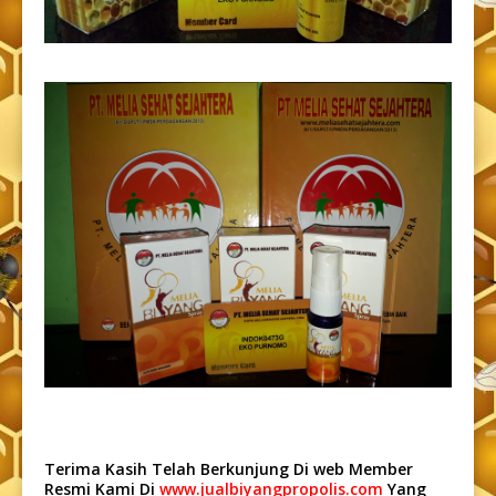
Terima Kasih Telah Berkunjung Di web Member
Resmi Kami Di
www.jual
biyangpropolis.com
Yang