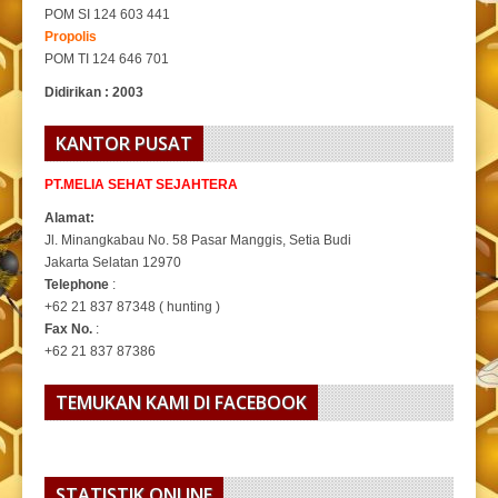
POM SI 124 603 441
Propolis
POM TI 124 646 701
Didirikan : 2003
KANTOR PUSAT
PT.MELIA SEHAT SEJAHTERA
Alamat:
Jl. Minangkabau No. 58 Pasar Manggis, Setia Budi
Jakarta Selatan 12970
Telephone
:
+62 21 837 87348 ( hunting )
Fax No.
:
+62 21 837 87386
TEMUKAN KAMI DI FACEBOOK
STATISTIK ONLINE