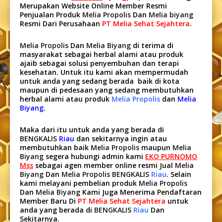
Merupakan Website Online Member Resmi
Penjualan Produk
Melia Propolis
Dan
Melia biyang
Resmi Dari Perusahaan
PT Melia Sehat Sejahtera
.
Melia Propolis
Dan
Melia Biyang
di terima di
masyarakat sebagai herbal alami atau produk
ajaib sebagai solusi penyembuhan dan terapi
kesehatan. Untuk itu kami akan mempermudah
untuk anda yang sedang berada baik di kota
maupun di pedesaan yang sedang membutuhkan
herbal alami atau produk
Melia Propolis
dan
Melia
Biyang
.
Maka dari itu untuk anda yang berada di
BENGKALIS
Riau
dan sekitarnya ingin atau
membutuhkan baik
Melia Propolis
maupun
Melia
Biyang
segera hubungi admin kami
EKO PURNOMO
Mss
sebagai agen member online resmi Jual
Melia
Biyang
Dan
Melia Propolis BENGKALIS
Riau
. Selain
kami melayani pembelian produk
Melia Propolis
Dan
Melia Biyang
Kami Juga Menerima Pendaftaran
Member Baru Di
PT Melia Sehat Sejahtera
untuk
anda yang berada di
BENGKALIS
Riau
Dan
Sekitarnya.