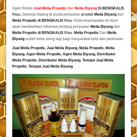
Agen Resmi
Jual
Melia Propolis
dan
Melia Biyang
Di BENGKALIS
Riau.
Selamat datang di pusat penjualan
produk
Melia Biyang
dan
Melia Propolis di BENGKALIS
Riau
. Pada kesempatan ini kami
akan memberikan informasi tentang penjualan
Melia Biyang
dan
Melia Propolis di BENGKALIS
Riau
.
Melia Propolis
Dan
Melia
Biyang
sudah tidak asing lagi bagi masyarakat kota dan pedesaan.
Jual Melia Propolis
,
Jual Melia Biyang
,
Melia Propolis
,
Melia
Biyang
,
Agen Melia Propolis
,
Agen Melia Biyang
,
Distributor
Melia Propolis
,
Distributor Melia Biyang
,
Tempat
Jual Melia
Propolis
,
Tempat Jual Melia Biyang