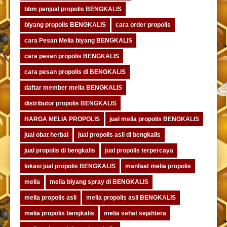
bbm penjual propolis BENGKALIS
biyang propolis BENGKALIS
cara order propolis
cara Pesan Melia biyang BENGKALIS
cara pesan propolis BENGKALIS
cara pesan propolis di BENGKALIS
daftar member melia BENGKALIS
distributor propolis BENGKALIS
HARGA MELIA PROPOLIS
jual melia propolis BENGKALIS
jual obat herbal
jual propolis asli di bengkalis
jual propolis di bengkalis
jual propolis terpercaya
lokasi jual propolis BENGKALIS
manfaat melia propolis
melia
melia biyang spray di BENGKALIS
melia propolis asli
melia propolis asli BENGKALIS
melia propolis bengkalis
melia sehat sejahtera