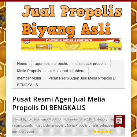
Home
agen resmi propolis
distributor propolis
Melia Propolis
melia sehat sejahtera
member resmi
Pusat Resmi Agen Jual Melia Propolis Di
BENGKALIS
Pusat Resmi Agen Jual Melia
Propolis Di BENGKALIS
Post by
Eko Purnomo MSS
on
November 8, 2018
Category :
agen
resmi propolis
,
distributor propolis
,
Melia Propolis
,
melia sehat sejahtera
,
member resmi