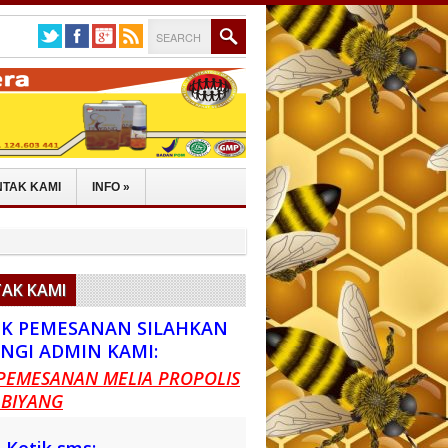
TAK KAMI
INFO
»
AK KAMI
K PEMESANAN SILAHKAN
NGI ADMIN KAMI:
PEMESANAN MELIA PROPOLIS
 BIYANG