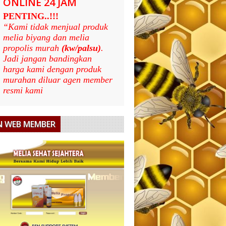
ONLINE 24 JAM
PENTING..!!!
“Kami tidak menjual produk
melia biyang dan melia
propolis murah
(kw/palsu)
.
Jadi jangan bandingkan
harga kami dengan produk
murahan diluar agen member
resmi kami
N WEB MEMBER