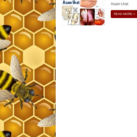
Asam Urat
READ MORE
»