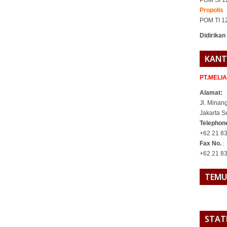
Propolis
POM TI 1
Didirikan
KANT
PT.MELI
Alamat:
Jl. Minan
Jakarta S
Telepho
+62 21 83
Fax No.
:
+62 21 8
TEMU
STAT