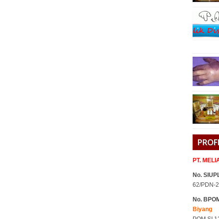
PROF
PT. MEL
No. SIUPL
62/PDN-2
No. BPO
Biyang
POM SI 1