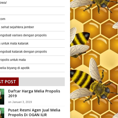
gowa/
 com
a sehat sejahtera jember
ngobati varises dengan propolis
s untuk mata katarak
ngobati katarak dengan propolis
ropolis untuk mata
elia biyang di apotik
ST POST
Daftar Harga Melia Propolis
2019
on
Januari 3, 2019
Pusat Resmi Agen Jual Melia
Propolis Di OGAN ILIR