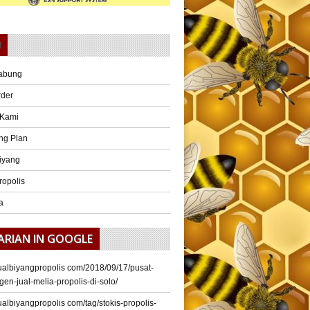
U
abung
rder
 Kami
ng Plan
iyang
ropolis
a
ARIAN IN GOOGLE
/jualbiyangpropolis com/2018/09/17/pusat-
gen-jual-melia-propolis-di-solo/
/jualbiyangpropolis com/tag/stokis-propolis-