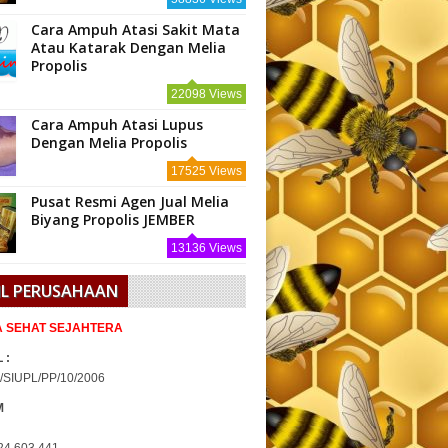
Cara Ampuh Atasi Sakit Mata
Atau Katarak Dengan Melia
Propolis
22098 Views
Cara Ampuh Atasi Lupus
Dengan Melia Propolis
17525 Views
Pusat Resmi Agen Jual Melia
Biyang Propolis JEMBER
13136 Views
IL PERUSAHAAN
IA SEHAT SEJAHTERA
 :
/SIUPL/PP/10/2006
M
24 603 441