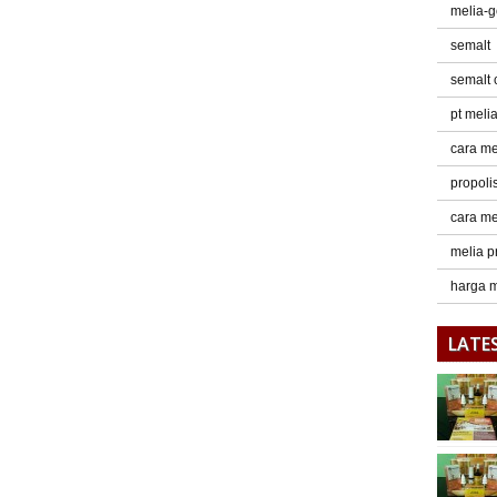
melia-
semalt
semalt
pt meli
cara me
propoli
cara me
melia p
harga m
LATE