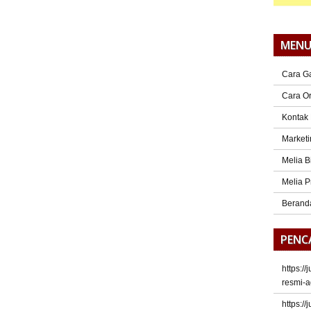
MEN
Cara G
Cara O
Kontak
Marketi
Melia B
Melia P
Berand
PENC
https:/
resmi-a
https:/