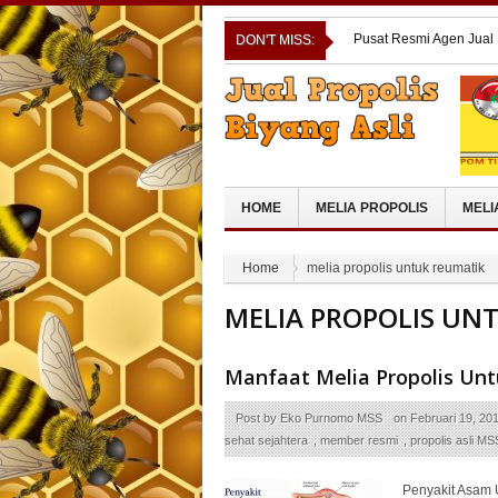
Pusat Resmi Agen Jual 
DON'T MISS:
Pusat Resmi Agen Jual
Pusat Resmi Agen Jua
RAYA
Pusat Resmi Agen Jual
Pusat Resmi Agen Jual
HOME
MELIA PROPOLIS
MELI
Home
melia propolis untuk reumatik
MELIA PROPOLIS UN
Manfaat Melia Propolis U
Post by
Eko Purnomo MSS
on
Februari 19, 20
sehat sejahtera
,
member resmi
,
propolis asli MS
Penyakit Asam 