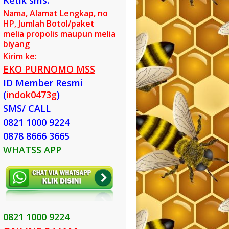
Ketik sms:
Nama, Alamat Lengkap, no
HP, Jumlah Botol/paket
melia propolis maupun melia
biyang
Kirim ke:
EKO PURNOMO MSS
ID Member Resmi
(
indok0473g
)
SMS/ CALL
0821 1000 9224
0878 8666 3665
WHATSS APP
0821 1000 9224