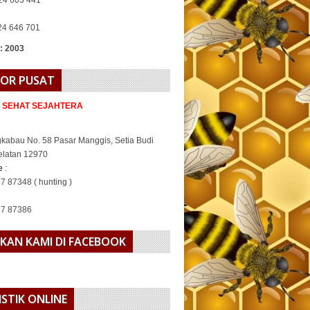
24 646 701
 : 2003
OR PUSAT
A SEHAT SEJAHTERA
gkabau No. 58 Pasar Manggis, Setia Budi
elatan 12970
ne
:
7 87348 ( hunting )
37 87386
KAN KAMI DI FACEBOOK
ISTIK ONLINE