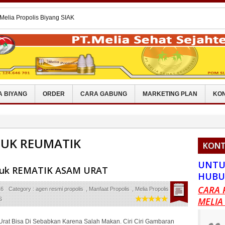
Melia Propolis Biyang SIAK
 Melia Propolis Di PURWOREJO
l Melia Propolis Biyang MAMBERAMO
 Melia Propolis Biyang KAIMANA
 Melia Propolis Di PASAMAN BARAT
A BIYANG
ORDER
CARA GABUNG
MARKETING PLAN
KON
TUK REUMATIK
KONT
UNTU
ntuk REMATIK ASAM URAT
HUBU
CARA 
16
Category :
agen resmi propolis
,
Manfaat Propolis
,
Melia Propolis
,
melia
MELIA
S
Urat Bisa Di Sebabkan Karena Salah Makan. Ciri Ciri Gambaran