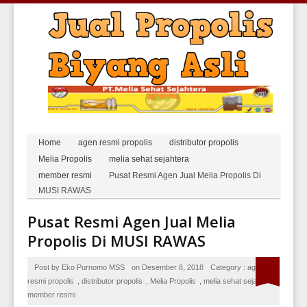
Home
agen resmi propolis
distributor propolis
Melia Propolis
melia sehat sejahtera
member resmi
Pusat Resmi Agen Jual Melia Propolis Di
MUSI RAWAS
Pusat Resmi Agen Jual Melia
Propolis Di MUSI RAWAS
Post by
Eko Purnomo MSS
on
Desember 8, 2018
Category :
agen
resmi propolis
,
distributor propolis
,
Melia Propolis
,
melia sehat sejahtera
,
member resmi