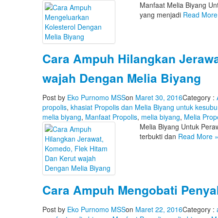
Manfaat Melia Biyang Un
yang menjadi
Read Mor
Cara Ampuh Hilangkan Jerawa
wajah Dengan Melia Biyang
Post by
Eko Purnomo MSS
on
Maret 30, 2016
Category :
propolis
,
khasiat Propolis dan Melia Biyang untuk kesu
melia biyang
,
Manfaat Propolis
,
melia biyang
,
Melia Propo
Melia Biyang Untuk Pera
terbukti dan
Read More
Cara Ampuh Mengobati Penyaki
Post by
Eko Purnomo MSS
on
Maret 22, 2016
Category :