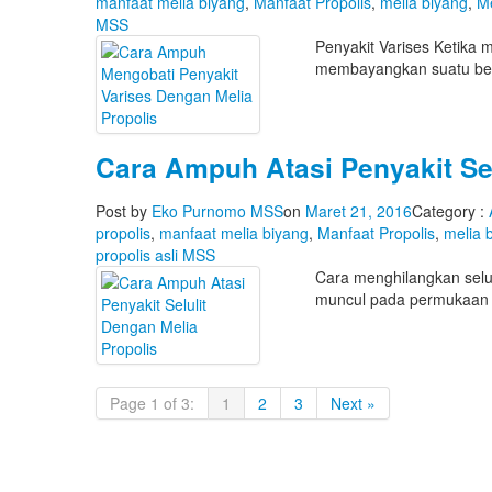
manfaat melia biyang
,
Manfaat Propolis
,
melia biyang
,
Me
MSS
Penyakit Varises Ketika 
membayangkan suatu be
Cara Ampuh Atasi Penyakit Sel
Post by
Eko Purnomo MSS
on
Maret 21, 2016
Category :
propolis
,
manfaat melia biyang
,
Manfaat Propolis
,
melia 
propolis asli MSS
Cara menghilangkan selul
muncul pada permukaan 
Page 1 of 3:
1
2
3
Next »