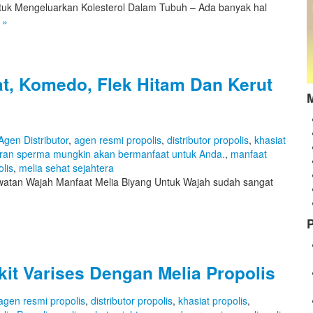
tuk Mengeluarkan Kolesterol Dalam Tubuh – Ada banyak hal
e
»
t, Komedo, Flek Hitam Dan Kerut
Agen Distributor
,
agen resmi propolis
,
distributor propolis
,
khasiat
buran sperma mungkin akan bermanfaat untuk Anda.
,
manfaat
lis
,
melia sehat sejahtera
watan Wajah Manfaat Melia Biyang Untuk Wajah sudah sangat
»
P
t Varises Dengan Melia Propolis
agen resmi propolis
,
distributor propolis
,
khasiat propolis
,