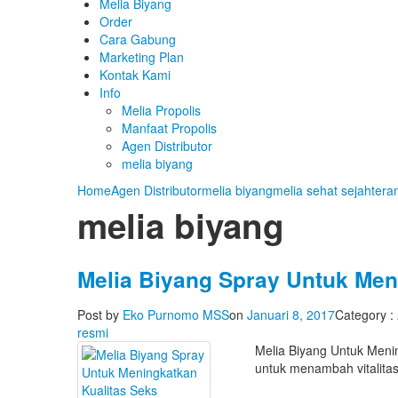
Melia Biyang
Order
Cara Gabung
Marketing Plan
Kontak Kami
Info
Melia Propolis
Manfaat Propolis
Agen Distributor
melia biyang
Home
Agen Distributor
melia biyang
melia sehat sejahtera
melia biyang
Melia Biyang Spray Untuk Men
Post by
Eko Purnomo MSS
on
Januari 8, 2017
Category :
resmi
Melia Biyang Untuk Meni
untuk menambah vitalita