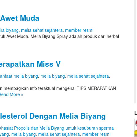
 Awet Muda
lia biyang
,
melia sehat sejahtera
,
member resmi
uk Awet Muda. Melia Biyang Spray adalah produk dari herbal
erapatkan Miss V
anfaat melia biyang
,
melia biyang
,
melia sehat sejahtera
,
ingin membagikan info teraktual mengenai TIPS MERAPATKAN
Read More
»
esterol Dengan Melia Biyang
khasiat Propolis dan Melia Biyang untuk kesuburan sperma
iyang
,
melia biyang
,
melia sehat sejahtera
,
member resmi