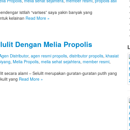
lia Propolis
,
melia sehat sejahtera
,
member resmi
,
propolis asli
mendengar istilah “varises” saya yakin banyak yang
ntuk kelainan
Read More
»
ulit Dengan Melia Propolis
L
Agen Distributor
,
agen resmi propolis
,
distributor propolis
,
khasiat
biyang
,
Melia Propolis
,
melia sehat sejahtera
,
member resmi
,
it secara alami – Selulit merupakan guratan-guratan putih yang
kulit yang
Read More
»