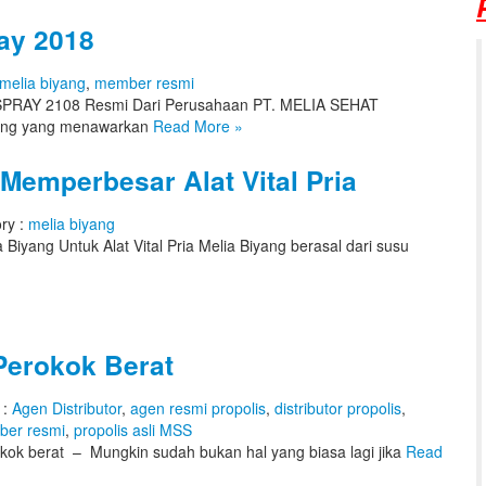
ay 2018
melia biyang
,
member resmi
RAY 2108 Resmi Dari Perusahaan PT. MELIA SEHAT
ang yang menawarkan
Read More
»
emperbesar Alat Vital Pria
ry :
melia biyang
iyang Untuk Alat Vital Pria Melia Biyang berasal dari susu
Perokok Berat
 :
Agen Distributor
,
agen resmi propolis
,
distributor propolis
,
er resmi
,
propolis asli MSS
okok berat – Mungkin sudah bukan hal yang biasa lagi jika
Read