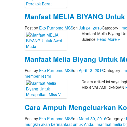
Manfaat MELIA BIYANG Untuk
Post by
Eko Purnomo MSS
on
Juli 24, 2016
Category :
me
Manfaat Melia Biyang Unt
Science
Read More
»
Manfaat Melia Biyang Untuk M
Post by
Eko Purnomo MSS
on
April 13, 2016
Category :
m
member resmi
Dalam artikel ini saya 
MISS VALAMI DENGAN
Cara Ampuh Mengeluarkan Kol
Post by
Eko Purnomo MSS
on
Maret 30, 2016
Category :
mungkin akan bermanfaat untuk Anda.
,
manfaat melia b