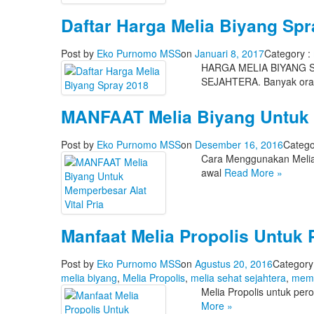
Daftar Harga Melia Biyang Spr
Post by
Eko Purnomo MSS
on
Januari 8, 2017
Category :
HARGA MELIA BIYANG SP
SEJAHTERA. Banyak or
MANFAAT Melia Biyang Untuk M
Post by
Eko Purnomo MSS
on
Desember 16, 2016
Catego
Cara Menggunakan Melia B
awal
Read More
»
Manfaat Melia Propolis Untuk 
Post by
Eko Purnomo MSS
on
Agustus 20, 2016
Category
melia biyang
,
Melia Propolis
,
melia sehat sejahtera
,
memb
Melia Propolis untuk per
More
»