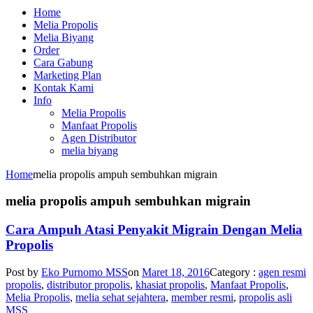
Home
Melia Propolis
Melia Biyang
Order
Cara Gabung
Marketing Plan
Kontak Kami
Info
Melia Propolis
Manfaat Propolis
Agen Distributor
melia biyang
Home
melia propolis ampuh sembuhkan migrain
melia propolis ampuh sembuhkan migrain
Cara Ampuh Atasi Penyakit Migrain Dengan Melia
Propolis
Post by
Eko Purnomo MSS
on
Maret 18, 2016
Category :
agen resmi
propolis
,
distributor propolis
,
khasiat propolis
,
Manfaat Propolis
,
Melia Propolis
,
melia sehat sejahtera
,
member resmi
,
propolis asli
MSS