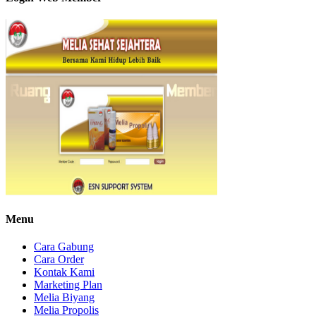
Menu
Cara Gabung
Cara Order
Kontak Kami
Marketing Plan
Melia Biyang
Melia Propolis