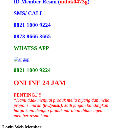
ID Member Resmi (
indok0473g
)
SMS/ CALL
0821 1000 9224
0878 8666 3665
WHATSS APP
0821 1000 9224
ONLINE 24 JAM
PENTING..!!!
“Kami tidak menjual produk melia biyang dan melia
propolis murah
(kw/palsu)
. Jadi jangan bandingkan
harga kami dengan produk murahan diluar agen
member resmi kami
Login Web Member