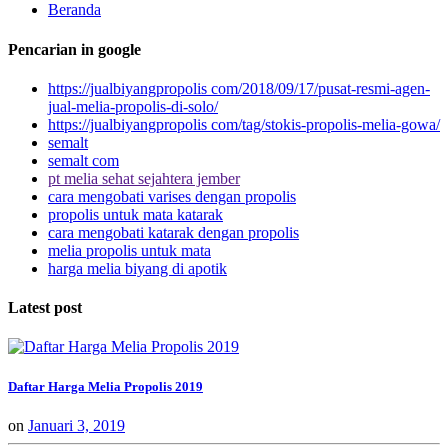
Beranda
Pencarian in google
https://jualbiyangpropolis com/2018/09/17/pusat-resmi-agen-
jual-melia-propolis-di-solo/
https://jualbiyangpropolis com/tag/stokis-propolis-melia-gowa/
semalt
semalt com
pt melia sehat sejahtera jember
cara mengobati varises dengan propolis
propolis untuk mata katarak
cara mengobati katarak dengan propolis
melia propolis untuk mata
harga melia biyang di apotik
Latest post
Daftar Harga Melia Propolis 2019
on
Januari 3, 2019