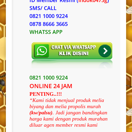
ID Member Resmi (
indok0473g
)
SMS/ CALL
0821 1000 9224
0878 8666 3665
WHATSS APP
0821 1000 9224
ONLINE 24 JAM
PENTING..!!!
“Kami tidak menjual produk melia
biyang dan melia propolis murah
(kw/palsu)
. Jadi jangan bandingkan
harga kami dengan produk murahan
diluar agen member resmi kami