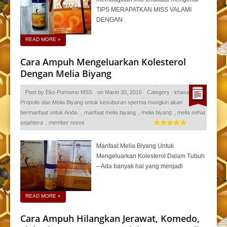
TIPS MERAPATKAN MISS VALAMI
DENGAN
READ MORE
»
Cara Ampuh Mengeluarkan Kolesterol
Dengan Melia Biyang
Post by
Eko Purnomo MSS
on
Maret 30, 2016
Category :
khasiat
Propolis dan Melia Biyang untuk kesuburan sperma mungkin akan
bermanfaat untuk Anda.
,
manfaat melia biyang
,
melia biyang
,
melia sehat
sejahtera
,
member resmi
Manfaat Melia Biyang Untuk
Mengeluarkan Kolesterol Dalam Tubuh
– Ada banyak hal yang menjadi
READ MORE
»
Cara Ampuh Hilangkan Jerawat, Komedo,