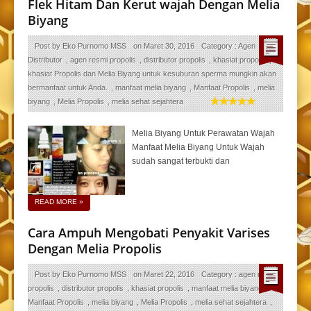
Flek Hitam Dan Kerut wajah Dengan Melia
Biyang
Post by
Eko Purnomo MSS
on
Maret 30, 2016
Category :
Agen
Distributor
,
agen resmi propolis
,
distributor propolis
,
khasiat propolis
,
khasiat Propolis dan Melia Biyang untuk kesuburan sperma mungkin akan
bermanfaat untuk Anda.
,
manfaat melia biyang
,
Manfaat Propolis
,
melia
biyang
,
Melia Propolis
,
melia sehat sejahtera
Melia Biyang Untuk Perawatan Wajah
Manfaat Melia Biyang Untuk Wajah
sudah sangat terbukti dan
READ MORE
»
Cara Ampuh Mengobati Penyakit Varises
Dengan Melia Propolis
Post by
Eko Purnomo MSS
on
Maret 22, 2016
Category :
agen resmi
propolis
,
distributor propolis
,
khasiat propolis
,
manfaat melia biyang
,
Manfaat Propolis
,
melia biyang
,
Melia Propolis
,
melia sehat sejahtera
,