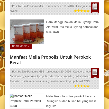
Post by
Eko Purnomo MSS
on
Desember 16, 2016
Category :
melia
biyang
Cara Menggunakan Melia Biyang Untuk
Alat Vital Pria Melia Biyang berasal dari
susu awal
READ MORE
»
Manfaat Melia Propolis Untuk Perokok
Berat
Post by
Eko Purnomo MSS
on
Agustus 20, 2016
Category :
Agen
Distributor
,
agen resmi propolis
,
distributor propolis
,
melia biyang
,
Melia
Propolis
,
melia sehat sejahtera
,
member resmi
,
propolis asli MSS
Melia Propolis untuk perokok berat –
Mungkin sudah bukan hal yang biasa
lagi jika