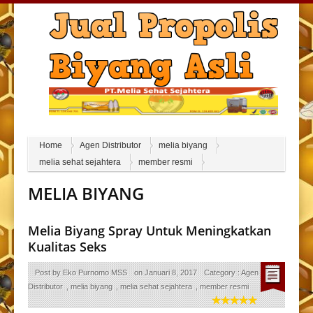
Home
Agen Distributor
melia biyang
melia sehat sejahtera
member resmi
MELIA BIYANG
Melia Biyang Spray Untuk Meningkatkan
Kualitas Seks
Post by
Eko Purnomo MSS
on
Januari 8, 2017
Category :
Agen
Distributor
,
melia biyang
,
melia sehat sejahtera
,
member resmi