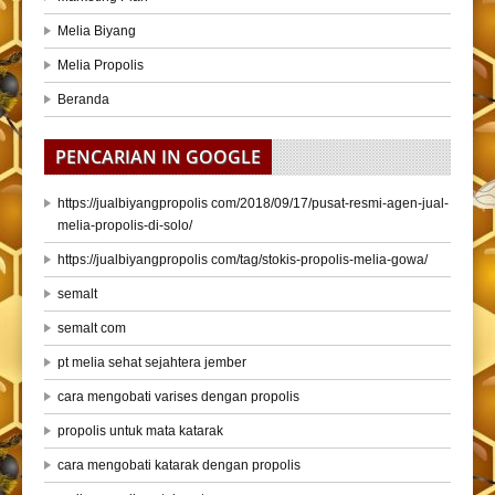
Melia Biyang
Melia Propolis
Beranda
PENCARIAN IN GOOGLE
https://jualbiyangpropolis com/2018/09/17/pusat-resmi-agen-jual-
melia-propolis-di-solo/
https://jualbiyangpropolis com/tag/stokis-propolis-melia-gowa/
semalt
semalt com
pt melia sehat sejahtera jember
cara mengobati varises dengan propolis
propolis untuk mata katarak
cara mengobati katarak dengan propolis