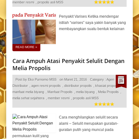
member resmi
,
propolis asli MSS
Penyakit Varises Ketika mendengar
istilah “varises” saya yakin banyak yang
membayangkan suatu bentuk kelainan
READ MORE
»
Cara Ampuh Atasi Penyakit Selulit Dengan
Melia Propolis
Post by
Eko Purnomo MSS
on
Maret 21, 2016
Category :
Agen
Distributor
,
agen resmi propolis
,
distributor propolis
,
khasiat propolis
,
manfaat melia biyang
,
Manfaat Propolis
,
melia biyang
,
Melia Propolis
,
melia sehat sejahtera
,
member resmi
,
propolis asli MSS
Cara menghilangkan selulit secara
alami – Selulit merupakan guratan-
guratan putih yang muncul pada
permukaan kulit yang