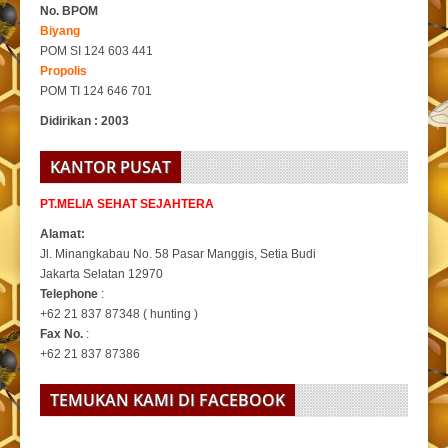
No. BPOM
Biyang
POM SI 124 603 441
Propolis
POM TI 124 646 701
Didirikan : 2003
KANTOR PUSAT
PT.MELIA SEHAT SEJAHTERA
Alamat:
Jl. Minangkabau No. 58 Pasar Manggis, Setia Budi
Jakarta Selatan 12970
Telephone
:
+62 21 837 87348 ( hunting )
Fax No.
:
+62 21 837 87386
TEMUKAN KAMI DI FACEBOOK