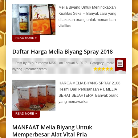
Melia Biyang Untuk Meningkatkan
Kualitas Seks – Banyak cara yang
dilakukan orang untuk menambah
vitalitas
READ MORE
»
Daftar Harga Melia Biyang Spray 2018
Post by
Eko Purnomo MSS
on
Januari 8, 2017
Category :
melia
biyang
,
member resmi
HARGA MELIA BIYANG SPRAY 2108
Resmi Dari Perusahaan PT. MELIA
SEHAT SEJAHTERA. Banyak orang
yang menawarkan
READ MORE
»
MANFAAT Melia Biyang Untuk
Memperbesar Alat Vital Pria