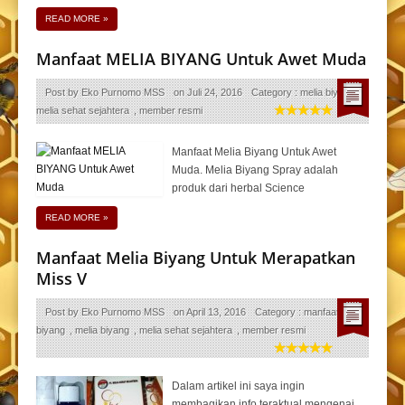
READ MORE
»
Manfaat MELIA BIYANG Untuk Awet Muda
Post by
Eko Purnomo MSS
on
Juli 24, 2016
Category :
melia biyang
,
melia sehat sejahtera
,
member resmi
Manfaat Melia Biyang Untuk Awet
Muda. Melia Biyang Spray adalah
produk dari herbal Science
READ MORE
»
Manfaat Melia Biyang Untuk Merapatkan
Miss V
Post by
Eko Purnomo MSS
on
April 13, 2016
Category :
manfaat melia
biyang
,
melia biyang
,
melia sehat sejahtera
,
member resmi
Dalam artikel ini saya ingin
membagikan info teraktual mengenai