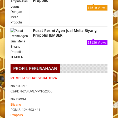
Propolis
17519 Views
Pusat Resmi Agen Jual Melia Biyang
Propolis JEMBER
13136 Views
PROFIL PERUSAHAAN
PT. MELIA SEHAT SEJAHTERA
No. SIUPL :
62/PDN-2/SIUPL/PP/10/2006
No. BPOM
Biyang
POM SI 124 603 441
Propolis