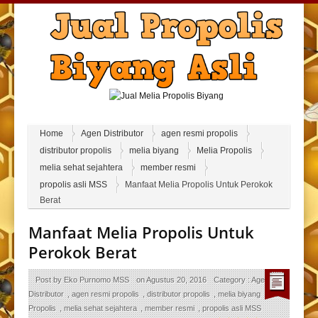
Home
Agen Distributor
agen resmi propolis
distributor propolis
melia biyang
Melia Propolis
melia sehat sejahtera
member resmi
propolis asli MSS
Manfaat Melia Propolis Untuk Perokok
Berat
Manfaat Melia Propolis Untuk
Perokok Berat
Post by
Eko Purnomo MSS
on
Agustus 20, 2016
Category :
Agen
Distributor
,
agen resmi propolis
,
distributor propolis
,
melia biyang
,
Melia
Propolis
,
melia sehat sejahtera
,
member resmi
,
propolis asli MSS