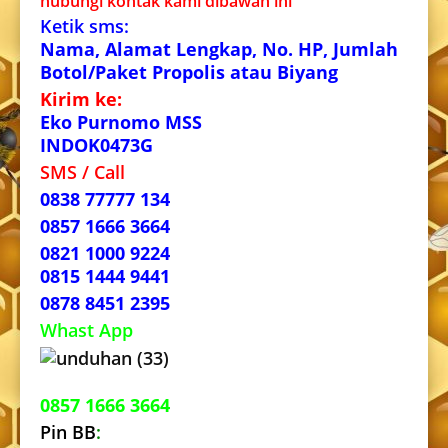
hubungi kontak kami dibawah ini
Ketik sms:
Nama, Alamat Lengkap, No. HP, Jumlah
Botol/Paket Propolis atau Biyang
Kirim ke:
Eko Purnomo MSS
INDOK0473G
SMS / Call
0838 77777 134
0857 1666 3664
0821 1000 9224
0815 1444 9441
0878 8451 2395
Whast App
0857 1666 3664
Pin BB
: