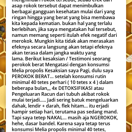
asap rokok tersebut dapat menimbulkan
berbagai gangguan kesehatan mulai dari yang
ringan hingga yang berat yang bisa membawa
kita kepada kematian. bukan hal yang terlalu
berlebihan, jika saya mengatakan hal tersebut,
namun memang seperti itulah efek negatif dari
merokok. Mungkin kita tidak akan merasakan
efeknya secara langsung akan tetapi efeknya
akan terasa dalam jangka waktu yang
lama. Berikut kesaksian / Testimoni seorang
perokok berat Mengatasi dengan konsumsi
Melia propolis Kesaksian saya Pagi, dulu saya
PEROKOK BERAT… setelah konsumsi rutin
minimal 40 tetes perhari ( 10 tetes x 4 ) dalam
beberapa bulan,,, 4x DETOKSIFIKASI atau
Pengeluaran Racun dari tubuh akibat rokok
mulai terjadi….. Jadi sering batuk mengeluarkan
dahak, lendir + darah, flek hitam… itu erjadi
hampir setiap hari, terutama pas sedang mand.
Tapi saya tetep NAKAL… masih aja NGEROKOK,
hehe, dasar bandel. Karena saya tetap terus
konsumsi Melia propolis minimal 40 tetes,