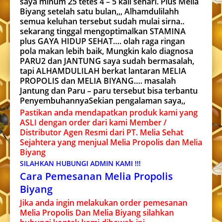
saya minum 25 tetes 4 – 5 kali sehari. Plus Melia
Biyang setelah satu bulan,,, Alhamdulilahh
semua keluhan tersebut sudah mulai sirna..
sekarang tinggal mengoptimalkan STAMINA
plus GAYA HIDUP SEHAT…. olah raga ringan
pola makan lebih baik, Mungkin kalo diagnosa
PARU2 dan JANTUNG saya sudah bermasalah,
tapi ALHAMDULILAH berkat lantaran MELIA
PROPOLIS dan MELIA BIYANG…. masalah
Jantung dan Paru – paru tersebut bisa terbantu
PenyembuhannyaSekian pengalaman saya,,
Pastikan anda mendapatkan produk kami yang
ASLI dengan order dari kami Member /
Distributor Agen Resmi dari PT. Melia Sehat
Sejahtera yang menjual Melia Propolis dan Melia
Biyang
SILAHKAN HUBUNGI ADMIN KAMI !!!
Cara Pemesanan Melia Propolis
Biyang
Jika anda ingin melakukan order pemesanan
Melia Propolis Dan Melia Biyang silahkan