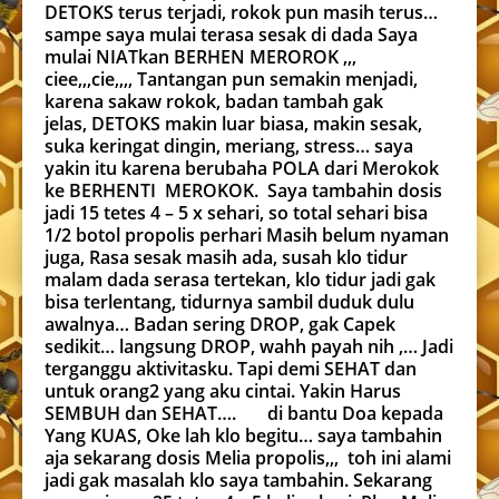
DETOKS terus terjadi, rokok pun masih terus…
sampe saya mulai terasa sesak di dada Saya
mulai NIATkan BERHEN MEROROK ,,,
ciee,,,cie,,,, Tantangan pun semakin menjadi,
karena sakaw rokok, badan tambah gak
jelas, DETOKS makin luar biasa, makin sesak,
suka keringat dingin, meriang, stress… saya
yakin itu karena berubaha POLA dari Merokok
ke BERHENTI MEROKOK. Saya tambahin dosis
jadi 15 tetes 4 – 5 x sehari, so total sehari bisa
1/2 botol propolis perhari Masih belum nyaman
juga, Rasa sesak masih ada, susah klo tidur
malam dada serasa tertekan, klo tidur jadi gak
bisa terlentang, tidurnya sambil duduk dulu
awalnya… Badan sering DROP, gak Capek
sedikit… langsung DROP, wahh payah nih ,… Jadi
terganggu aktivitasku. Tapi demi SEHAT dan
untuk orang2 yang aku cintai. Yakin Harus
SEMBUH dan SEHAT…. di bantu Doa kepada
Yang KUAS, Oke lah klo begitu… saya tambahin
aja sekarang dosis Melia propolis,,, toh ini alami
jadi gak masalah klo saya tambahin. Sekarang