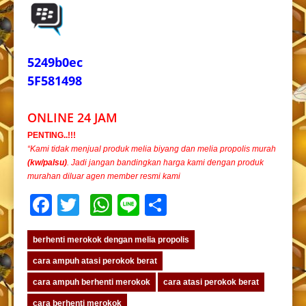
5249b0ec
5F581498
ONLINE 24 JAM
PENTING..!!!
“Kami tidak menjual produk melia biyang dan melia propolis murah
(kw/palsu)
. Jadi jangan bandingkan harga kami dengan produk
murahan diluar agen member resmi kami
Facebook
Twitter
WhatsApp
Line
Share
berhenti merokok dengan melia propolis
cara ampuh atasi perokok berat
cara ampuh berhenti merokok
cara atasi perokok berat
cara berhenti merokok