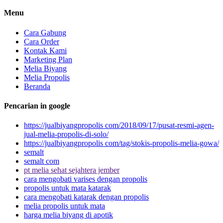
Menu
Cara Gabung
Cara Order
Kontak Kami
Marketing Plan
Melia Biyang
Melia Propolis
Beranda
Pencarian in google
https://jualbiyangpropolis com/2018/09/17/pusat-resmi-agen-
jual-melia-propolis-di-solo/
https://jualbiyangpropolis com/tag/stokis-propolis-melia-gowa/
semalt
semalt com
pt melia sehat sejahtera jember
cara mengobati varises dengan propolis
propolis untuk mata katarak
cara mengobati katarak dengan propolis
melia propolis untuk mata
harga melia biyang di apotik