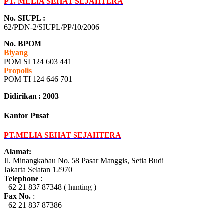
PT. MELIA SEHAT SEJAHTERA
No. SIUPL :
62/PDN-2/SIUPL/PP/10/2006
No. BPOM
Biyang
POM SI 124 603 441
Propolis
POM TI 124 646 701
Didirikan : 2003
Kantor Pusat
PT.MELIA SEHAT SEJAHTERA
Alamat:
Jl. Minangkabau No. 58 Pasar Manggis, Setia Budi
Jakarta Selatan 12970
Telephone
:
+62 21 837 87348 ( hunting )
Fax No.
:
+62 21 837 87386