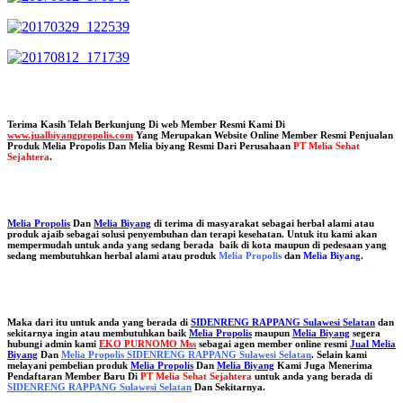
Terima Kasih Telah Berkunjung Di web Member Resmi Kami Di
www.jualbiyangpropolis.com
Yang Merupakan Website Online Member Resmi Penjualan
Produk Melia Propolis Dan Melia biyang Resmi Dari Perusahaan
PT Melia Sehat
Sejahtera
.
Melia Propolis
Dan
Melia Biyang
di terima di masyarakat sebagai herbal alami atau
produk ajaib sebagai solusi penyembuhan dan terapi kesehatan. Untuk itu kami akan
mempermudah untuk anda yang sedang berada baik di kota maupun di pedesaan yang
sedang membutuhkan herbal alami atau produk
Melia Propolis
dan
Melia Biyang
.
Maka dari itu untuk anda yang berada di
SIDENRENG RAPPANG Sulawesi Selatan
dan
sekitarnya ingin atau membutuhkan baik
Melia Propolis
maupun
Melia Biyang
segera
hubungi admin kami
EKO PURNOMO Mss
sebagai agen member online resmi
Jual Melia
Biyang
Dan
Melia Propolis SIDENRENG RAPPANG Sulawesi Selatan
. Selain kami
melayani pembelian produk
Melia Propolis
Dan
Melia Biyang
Kami Juga Menerima
Pendaftaran Member Baru Di
PT Melia Sehat Sejahtera
untuk anda yang berada di
SIDENRENG RAPPANG Sulawesi Selatan
Dan Sekitarnya.