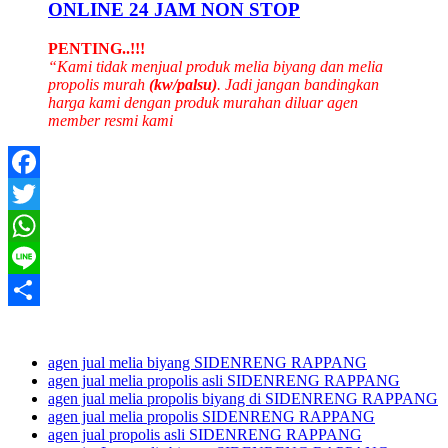
ONLINE 24 JAM NON STOP
PENTING..!!!
“Kami tidak menjual produk melia biyang dan melia
propolis murah
(kw/palsu)
. Jadi jangan bandingkan
harga kami dengan produk murahan diluar agen
member resmi kami
Facebook
Twitter
WhatsApp
Line
Share
agen jual melia biyang SIDENRENG RAPPANG
agen jual melia propolis asli SIDENRENG RAPPANG
agen jual melia propolis biyang di SIDENRENG RAPPANG
agen jual melia propolis SIDENRENG RAPPANG
agen jual propolis asli SIDENRENG RAPPANG