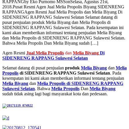
RAPPANG
by
Eko Purnomo MSS
on
Selasa, Agustus 21st,
2018
.
Pusat Resmi Agen Jual Melia Propolis Biyang SIDENRENG
RAPPANG
Agen Resmi Jual Melia Propolis dan Melia Biyang Di
SIDENRENG RAPPANG Sulawesi Selatan Selamat datang di
pusat penjualan produk Melia Biyang dan Melia Propolis di
SIDENRENG RAPPANG Sulawesi Selatan. Pada kesempatan ini
kami akan memberikan informasi tentang penjualan Melia Biyang
dan Melia Propolis di SIDENRENG RAPPANG Sulawesi Selatan.
Bahwa Melia Propolis Dan Melia Biyang sudah […]
Agen Resmi
Jual
Melia Propolis
dan
Melia Biyang
Di
SIDENRENG RAPPANG Sulawesi Selatan
Selamat datang di pusat penjualan
produk
Melia Biyang
dan
Melia
Propolis
di SIDENRENG RAPPANG Sulawesi Selatan
. Pada
kesempatan ini kami akan memberikan informasi tentang penjualan
Melia Biyang
dan
Melia Propolis di SIDENRENG RAPPANG
Sulawesi Selatan
. Bahwa
Melia Propolis
Dan
Melia Biyang
sudah tidak asing lagi bagi masyarakat kota dan pedesaan.