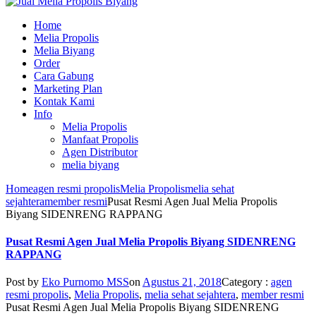
Home
Melia Propolis
Melia Biyang
Order
Cara Gabung
Marketing Plan
Kontak Kami
Info
Melia Propolis
Manfaat Propolis
Agen Distributor
melia biyang
Home
agen resmi propolis
Melia Propolis
melia sehat
sejahtera
member resmi
Pusat Resmi Agen Jual Melia Propolis
Biyang SIDENRENG RAPPANG
Pusat Resmi Agen Jual Melia Propolis Biyang SIDENRENG
RAPPANG
Post by
Eko Purnomo MSS
on
Agustus 21, 2018
Category :
agen
resmi propolis
,
Melia Propolis
,
melia sehat sejahtera
,
member resmi
Pusat Resmi Agen Jual Melia Propolis Biyang SIDENRENG