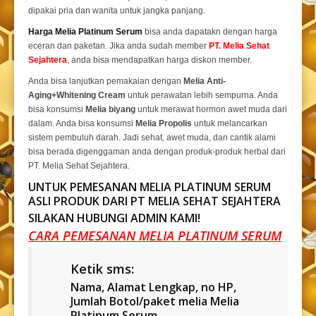
dipakai pria dan wanita untuk jangka panjang.
Harga Melia Platinum Serum
bisa anda dapatakn dengan harga
eceran dan paketan. Jika anda sudah member
PT. Melia Sehat
Sejahtera
, anda bisa mendapatkan harga diskon member.
Anda bisa lanjutkan pemakaian dengan
Melia Anti-
Aging+Whitening Cream
untuk perawatan lebih sempurna. Anda
bisa konsumsi
Melia biyang
untuk merawat hormon awet muda dari
dalam. Anda bisa konsumsi
Melia Propolis
untuk melancarkan
sistem pembuluh darah. Jadi sehat, awet muda, dan cantik alami
bisa berada digenggaman anda dengan produk-produk herbal dari
PT. Melia Sehat Sejahtera.
UNTUK PEMESANAN
MELIA PLATINUM SERUM
ASLI PRODUK DARI
PT MELIA SEHAT SEJAHTERA
SILAKAN HUBUNGI ADMIN KAMI!
CARA PEMESANAN MELIA PLATINUM SERUM
Ketik sms:
Nama, Alamat Lengkap, no HP,
Jumlah Botol/paket melia Melia
Platinum Serum