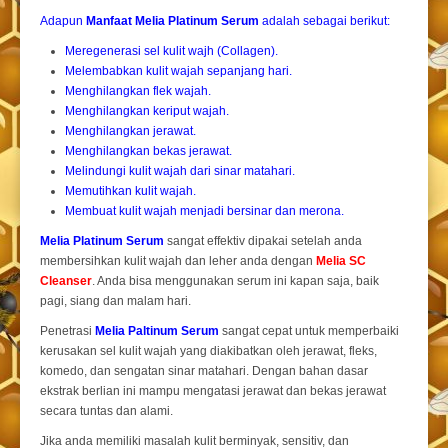
Adapun
Manfaat Melia Platinum Serum
adalah sebagai berikut:
Meregenerasi sel kulit wajh (Collagen).
Melembabkan kulit wajah sepanjang hari.
Menghilangkan flek wajah.
Menghilangkan keriput wajah.
Menghilangkan jerawat.
Menghilangkan bekas jerawat.
Melindungi kulit wajah dari sinar matahari.
Memutihkan kulit wajah.
Membuat kulit wajah menjadi bersinar dan merona.
Melia Platinum Serum
sangat effektiv dipakai setelah anda
membersihkan kulit wajah dan leher anda dengan
Melia SC
Cleanser
. Anda bisa menggunakan serum ini kapan saja, baik
pagi, siang dan malam hari.
Penetrasi
Melia Paltinum Serum
sangat cepat untuk memperbaiki
kerusakan sel kulit wajah yang diakibatkan oleh jerawat, fleks,
komedo, dan sengatan sinar matahari. Dengan bahan dasar
ekstrak berlian ini mampu mengatasi jerawat dan bekas jerawat
secara tuntas dan alami.
Jika anda memiliki masalah kulit berminyak, sensitiv, dan