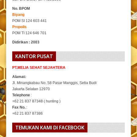
No. BPOM
Biyang
POM SI 124 603 441
Propolis
POM TI 124 646 701
Didirikan : 2003
KANTOR PUSAT
PT.MELIA SEHAT SEJAHTERA
Alamat:
Jl. Minangkabau No. 58 Pasar Manggis, Setia Budi
Jakarta Selatan 12970
Telephone
:
+62 21 837 87348 ( hunting )
Fax No.
:
+62 21 837 87386
TEMUKAN KAMI DI FACEBOOK