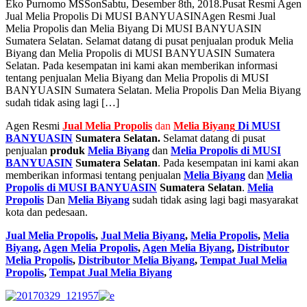
Eko Purnomo MSS
on
Sabtu, Desember 8th, 2018
.
Pusat Resmi Agen
Jual Melia Propolis Di MUSI BANYUASIN
Agen Resmi Jual
Melia Propolis dan Melia Biyang Di MUSI BANYUASIN
Sumatera Selatan. Selamat datang di pusat penjualan produk Melia
Biyang dan Melia Propolis di MUSI BANYUASIN Sumatera
Selatan. Pada kesempatan ini kami akan memberikan informasi
tentang penjualan Melia Biyang dan Melia Propolis di MUSI
BANYUASIN Sumatera Selatan. Melia Propolis Dan Melia Biyang
sudah tidak asing lagi […]
Agen Resmi
Jual
Melia Propolis
dan
Melia Biyang
Di MUSI
BANYUASIN
Sumatera Selatan.
Selamat datang di pusat
penjualan
produk
Melia Biyang
dan
Melia Propolis di MUSI
BANYUASIN
Sumatera Selatan
. Pada kesempatan ini kami akan
memberikan informasi tentang penjualan
Melia Biyang
dan
Melia
Propolis di MUSI BANYUASIN
Sumatera Selatan
.
Melia
Propolis
Dan
Melia Biyang
sudah tidak asing lagi bagi masyarakat
kota dan pedesaan.
Jual Melia Propolis
,
Jual Melia Biyang
,
Melia Propolis
,
Melia
Biyang
,
Agen Melia Propolis
,
Agen Melia Biyang
,
Distributor
Melia Propolis
,
Distributor Melia Biyang
,
Tempat
Jual Melia
Propolis
,
Tempat Jual Melia Biyang