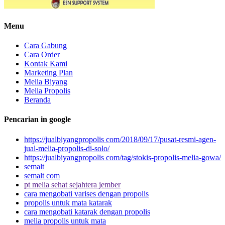
Menu
Cara Gabung
Cara Order
Kontak Kami
Marketing Plan
Melia Biyang
Melia Propolis
Beranda
Pencarian in google
https://jualbiyangpropolis com/2018/09/17/pusat-resmi-agen-
jual-melia-propolis-di-solo/
https://jualbiyangpropolis com/tag/stokis-propolis-melia-gowa/
semalt
semalt com
pt melia sehat sejahtera jember
cara mengobati varises dengan propolis
propolis untuk mata katarak
cara mengobati katarak dengan propolis
melia propolis untuk mata