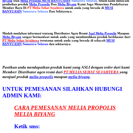
Biyang
Dan
Melia Propolis MUSI BANYUASIN
Sumatera Selatan
. Selain kami melayani
pembelian produk
Melia Propolis
Dan
Melia Biyang
Kami Juga Menerima Pendaftaran
Member Baru Di
PT Melia Sehat Sejahtera
untuk anda yang berada di
MUSI
BANYUASIN
Sumatera Selatan
Dan Sekitarnya.
Mudah mudahan informasi tentang Distributor Agen Resmi
Jual Melia Propolis
Maupun
Melia Biyang
sangat bermanfaat untuk anda yang membutuhkan produk berkhasiat dari
PT Melia Sehat Sejahtera
terutama untuk anda yang berada di wilayah
MUSI
BANYUASIN
Sumatera Selatan
dan sekitarnya.
Pastikan anda mendapatkan produk kami yang ASLI dengan order dari kami
Member/ Distributor agen resmi dari
PT MELIA SEHAT SEJAHTERA
yang
menjual produk
melia propolis
maupun
melia biyang
.
UNTUK PEMESANAN SILAHKAN HUBUNGI
ADMIN KAMI:
CARA PEMESANAN MELIA PROPOLIS
MELIA BIYANG
Ketik sms: