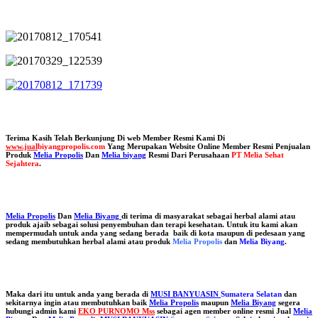
Terima Kasih Telah Berkunjung Di web Member Resmi Kami Di
www.jual
biyangpropolis.com
Yang Merupakan Website Online Member Resmi Penjualan
Produk
Melia Propolis
Dan
Melia biyang
Resmi Dari Perusahaan
PT Melia Sehat
Sejahtera
.
Melia Propolis
Dan
Melia Biyang
di terima di masyarakat sebagai herbal alami atau
produk ajaib sebagai solusi penyembuhan dan terapi kesehatan. Untuk itu kami akan
mempermudah untuk anda yang sedang berada baik di kota maupun di pedesaan yang
sedang membutuhkan herbal alami atau produk
Melia Propolis
dan
Melia Biyang
.
Maka dari itu untuk anda yang berada di
MUSI BANYUASIN
Sumatera Selatan
dan
sekitarnya ingin atau membutuhkan baik
Melia Propolis
maupun
Melia Biyang
segera
hubungi admin kami
EKO PURNOMO Mss
sebagai agen member online resmi Jual
Melia