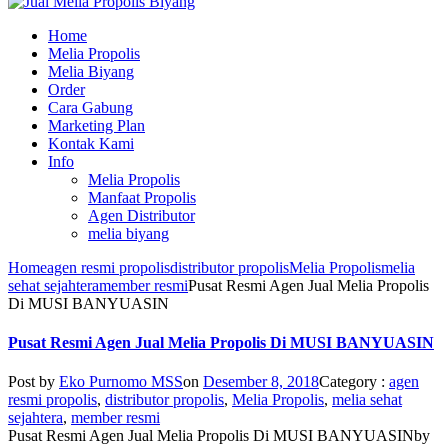
Home
Melia Propolis
Melia Biyang
Order
Cara Gabung
Marketing Plan
Kontak Kami
Info
Melia Propolis
Manfaat Propolis
Agen Distributor
melia biyang
Home
agen resmi propolis
distributor propolis
Melia Propolis
melia
sehat sejahtera
member resmi
Pusat Resmi Agen Jual Melia Propolis
Di MUSI BANYUASIN
Pusat Resmi Agen Jual Melia Propolis Di MUSI BANYUASIN
Post by
Eko Purnomo MSS
on
Desember 8, 2018
Category :
agen
resmi propolis
,
distributor propolis
,
Melia Propolis
,
melia sehat
sejahtera
,
member resmi
Pusat Resmi Agen Jual Melia Propolis Di MUSI BANYUASIN
by