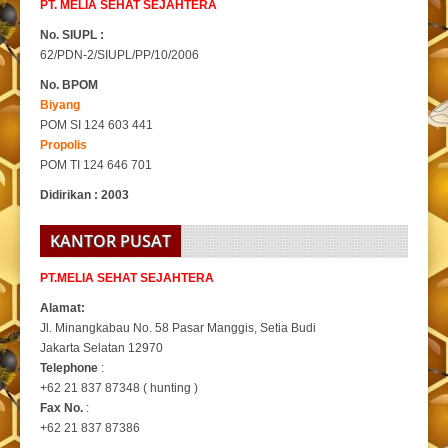
PT. MELIA SEHAT SEJAHTERA
No. SIUPL :
62/PDN-2/SIUPL/PP/10/2006
No. BPOM
Biyang
POM SI 124 603 441
Propolis
POM TI 124 646 701
Didirikan : 2003
KANTOR PUSAT
PT.MELIA SEHAT SEJAHTERA
Alamat:
Jl. Minangkabau No. 58 Pasar Manggis, Setia Budi
Jakarta Selatan 12970
Telephone
:
+62 21 837 87348 ( hunting )
Fax No.
:
+62 21 837 87386