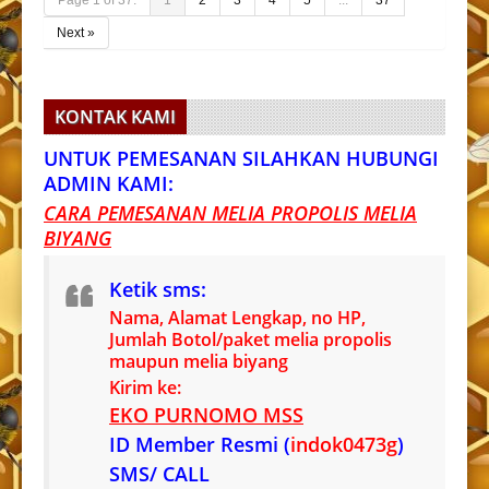
Page 1 of 37:
1
2
3
4
5
...
37
Next »
KONTAK KAMI
UNTUK PEMESANAN SILAHKAN HUBUNGI
ADMIN KAMI:
CARA PEMESANAN MELIA PROPOLIS MELIA
BIYANG
Ketik sms:
Nama, Alamat Lengkap, no HP,
Jumlah Botol/paket melia propolis
maupun melia biyang
Kirim ke:
EKO PURNOMO MSS
ID Member Resmi (
indok0473g
)
SMS/ CALL