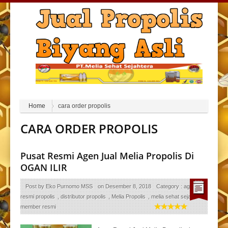
Home
cara order propolis
CARA ORDER PROPOLIS
Pusat Resmi Agen Jual Melia Propolis Di
OGAN ILIR
Post by
Eko Purnomo MSS
on
Desember 8, 2018
Category :
agen
resmi propolis
,
distributor propolis
,
Melia Propolis
,
melia sehat sejahtera
,
member resmi