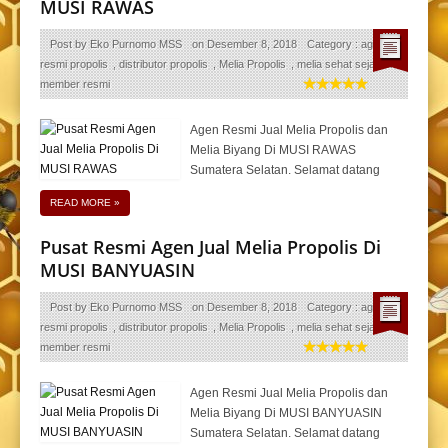
MUSI RAWAS
Post by
Eko Purnomo MSS
on
Desember 8, 2018
Category :
agen
resmi propolis
,
distributor propolis
,
Melia Propolis
,
melia sehat sejahtera
,
member resmi
Agen Resmi Jual Melia Propolis dan
Melia Biyang Di MUSI RAWAS
Sumatera Selatan. Selamat datang
READ MORE
»
Pusat Resmi Agen Jual Melia Propolis Di
MUSI BANYUASIN
Post by
Eko Purnomo MSS
on
Desember 8, 2018
Category :
agen
resmi propolis
,
distributor propolis
,
Melia Propolis
,
melia sehat sejahtera
,
member resmi
Agen Resmi Jual Melia Propolis dan
Melia Biyang Di MUSI BANYUASIN
Sumatera Selatan. Selamat datang