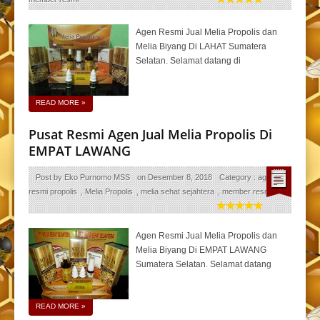
Agen Resmi Jual Melia Propolis dan
Melia Biyang Di LAHAT Sumatera
Selatan. Selamat datang di
READ MORE
»
Pusat Resmi Agen Jual Melia Propolis Di
EMPAT LAWANG
Post by
Eko Purnomo MSS
on
Desember 8, 2018
Category :
agen
resmi propolis
,
Melia Propolis
,
melia sehat sejahtera
,
member resmi
Agen Resmi Jual Melia Propolis dan
Melia Biyang Di EMPAT LAWANG
Sumatera Selatan. Selamat datang
READ MORE
»