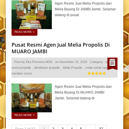
Agen Resmi Jual Melia Propolis dan
Melia Biyang Di JAMBI Jambi. Selamat
datang di pusat
READ MORE
»
Pusat Resmi Agen Jual Melia Propolis Di
MUARO JAMBI
Post by
Eko Purnomo MSS
on
November 15, 2018
Category :
agen
resmi propolis
,
distributor propolis
,
Melia Propolis
,
melia sehat sejahtera
,
member resmi
Agen Resmi Jual Melia Propolis dan
Melia Biyang Di MUARO JAMBI
Jambi. Selamat datang di
READ MORE
»