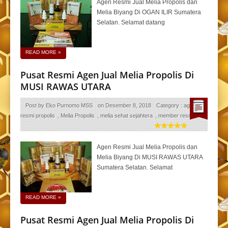
Agen Resmi Jual Melia Propolis dan
Melia Biyang Di OGAN ILIR Sumatera
Selatan. Selamat datang
READ MORE
»
Pusat Resmi Agen Jual Melia Propolis Di
MUSI RAWAS UTARA
Post by
Eko Purnomo MSS
on
Desember 8, 2018
Category :
agen
resmi propolis
,
Melia Propolis
,
melia sehat sejahtera
,
member resmi
Agen Resmi Jual Melia Propolis dan
Melia Biyang Di MUSI RAWAS UTARA
Sumatera Selatan. Selamat
READ MORE
»
Pusat Resmi Agen Jual Melia Propolis Di