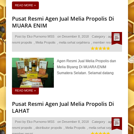
READ MORE
»
Pusat Resmi Agen Jual Melia Propolis Di
MUARA ENIM
Post by
Eko Purnomo MSS
on
Desember 8, 2018
Category :
agen
resmi propolis
,
Melia Propolis
,
melia sehat sejahtera
,
member resmi
Agen Resmi Jual Melia Propolis dan
Melia Biyang Di MUARA ENIM
Sumatera Selatan. Selamat datang
READ MORE
»
Pusat Resmi Agen Jual Melia Propolis Di
LAHAT
Post by
Eko Purnomo MSS
on
Desember 8, 2018
Category :
agen
resmi propolis
,
distributor propolis
,
Melia Propolis
,
melia sehat sejahtera
,
member resmi