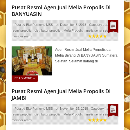
Pusat Resmi Agen Jual Melia Propolis Di
BANYUASIN
Post by
Eko Purnomo MSS
on
Desember 8, 2018
Category :
agen
resmi propolis
,
distributor propolis
,
Melia Propolis
,
melia sehat sejahtera
,
member resmi
Agen Resmi Jual Melia Propolis dan
Melia Biyang Di BANYUASIN Sumatera
Selatan. Selamat datang di
READ MORE
»
Pusat Resmi Agen Jual Melia Propolis Di
JAMBI
Post by
Eko Purnomo MSS
on
November 15, 2018
Category :
agen
resmi propolis
,
distributor propolis
,
Melia Propolis
,
melia sehat sejahtera
,
member resmi