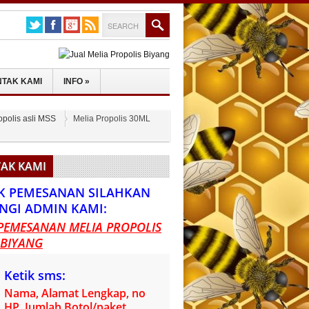
TAK KAMI
INFO
»
opolis asli MSS
Melia Propolis 30ML
AK KAMI
K PEMESANAN SILAHKAN
NGI ADMIN KAMI:
PEMESANAN MELIA PROPOLIS
 BIYANG
Ketik sms:
Nama, Alamat Lengkap, no
HP, Jumlah Botol/paket