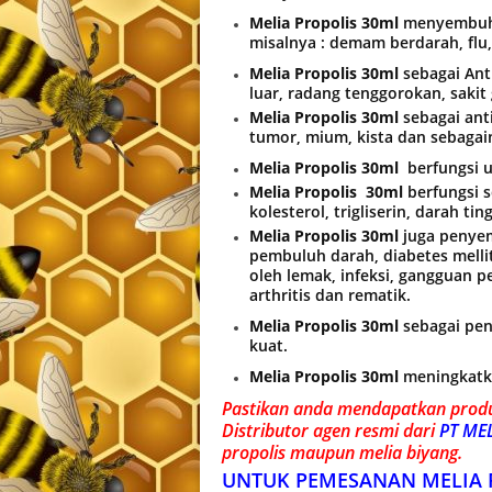
Melia Propolis 30ml
menyembuhk
misalnya : demam berdarah, flu
Melia Propolis 30ml
sebagai Anti
luar, radang tenggorokan, sakit 
Melia Propolis 30ml
sebagai anti
tumor, mium, kista dan sebagai
Melia Propolis 30ml
berfungsi 
Melia Propolis 30ml
berfungsi 
kolesterol, trigliserin, darah ti
Melia Propolis 30ml
juga penyem
pembuluh darah, diabetes melli
oleh lemak, infeksi, gangguan p
arthritis dan rematik.
Melia Propolis 30ml
sebagai pen
kuat.
Melia Propolis 30ml
meningkatk
Pastikan anda mendapatkan produ
Distributor agen resmi dari
PT MEL
propolis maupun melia biyang.
UNTUK PEMESANAN MELIA 