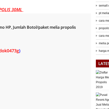
semalt
POLIS 30ML
pt meli
cara me
o HP, Jumlah Botol/paket melia propolis
propoli
cara me
melia p
dok0473g
)
harga m
LATE