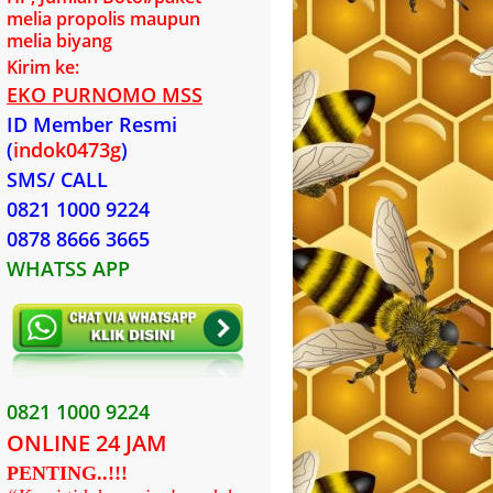
melia propolis maupun
melia biyang
Kirim ke:
EKO PURNOMO MSS
ID Member Resmi
(
indok0473g
)
SMS/ CALL
0821 1000 9224
0878 8666 3665
WHATSS APP
0821 1000 9224
ONLINE 24 JAM
PENTING..!!!