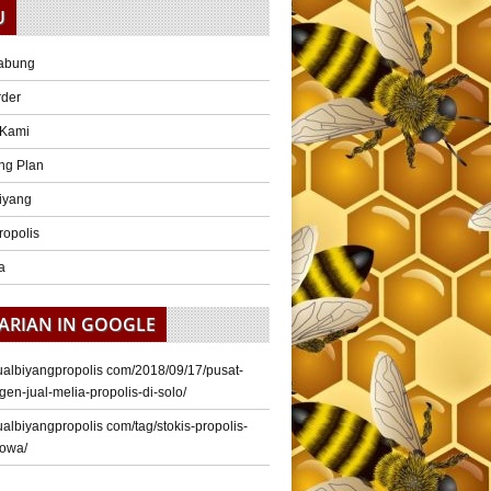
U
abung
rder
 Kami
ng Plan
iyang
ropolis
a
ARIAN IN GOOGLE
/jualbiyangpropolis com/2018/09/17/pusat-
gen-jual-melia-propolis-di-solo/
/jualbiyangpropolis com/tag/stokis-propolis-
gowa/