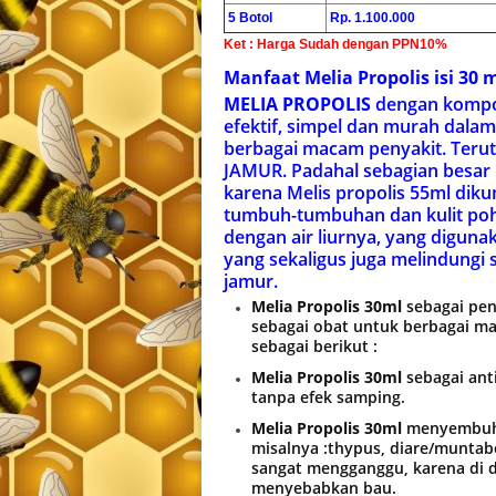
5 Botol
Rp. 1.100.000
Ket : Harga Sudah dengan PPN10%
Manfaat Melia Propolis isi 30 
MELIA PROPOLIS
dengan komposi
efektif, simpel dan murah dala
berbagai macam penyakit. Teru
JAMUR. Padahal sebagian besar
karena Melis propolis 55ml dik
tumbuh-tumbuhan dan kulit poh
dengan air liurnya, yang digun
yang sekaligus juga melindungi s
jamur.
Melia Propolis 30ml
sebagai pen
sebagai obat untuk berbagai ma
sebagai berikut :
Melia Propolis 30ml
sebagai anti
tanpa efek samping.
Melia Propolis 30ml
menyembuhk
misalnya :thypus, diare/muntab
sangat mengganggu, karena di d
menyebabkan bau.