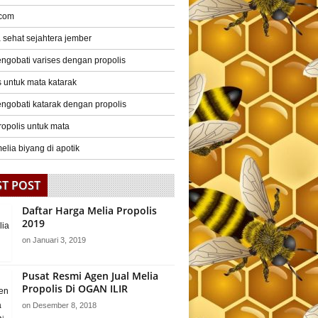
 com
a sehat sejahtera jember
ngobati varises dengan propolis
s untuk mata katarak
ngobati katarak dengan propolis
ropolis untuk mata
elia biyang di apotik
ST POST
Daftar Harga Melia Propolis
2019
on
Januari 3, 2019
Pusat Resmi Agen Jual Melia
Propolis Di OGAN ILIR
on
Desember 8, 2018