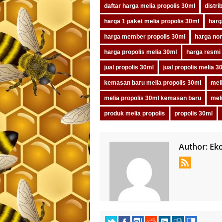
daftar harga melia propolis 30ml
distri
harga 1 paket melia propolis 30ml
harg
harga member propolis 30ml
harga no
harga propolis melia 30ml
harga resmi 
jual propolis 30ml
jual propolis melia 3
kemasan baru melia propolis 30ml
meli
melia propolis 30ml kemasan baru
meli
produk melia propolis
propolis 30ml
Author:
Ek