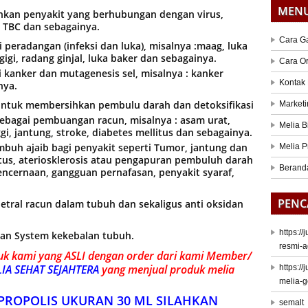
MEN
an penyakit yang berhubungan dengan virus,
, TBC dan sebagainya.
Cara G
 peradangan (infeksi dan luka), misalnya :maag, luka
gigi, radang ginjal, luka baker dan sebagainya.
Cara O
 kanker dan mutagenesis sel, misalnya : kanker
Kontak
nya.
untuk membersihkan pembulu darah dan detoksifikasi
Marketi
sebagai pembuangan racun, misalnya : asam urat,
Melia B
nggi, jantung, stroke, diabetes mellitus dan sebagainya.
buh ajaib bagi penyakit seperti Tumor, jantung dan
Melia P
tus, ateriosklerosis atau pengapuran pembuluh darah
Berand
encernaan, gangguan pernafasan, penyakit syaraf,
PENC
etral racun dalam tubuh dan sekaligus anti oksidan
https:/
an System kekebalan tubuh.
resmi-a
k kami yang ASLI dengan order dari kami Member/
IA SEHAT SEJAHTERA
yang menjual produk melia
https:/
melia-
PROPOLIS UKURAN 30 ML SILAHKAN
semalt