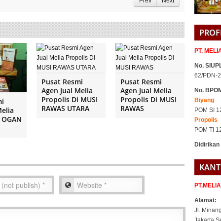
Prev
Next
PROF
PT. MEL
No. SIUPL
62/PDN-2
Pusat Resmi
Pusat Resmi
Agen Jual Melia
Agen Jual Melia
No. BPO
Propolis Di MUSI
Propolis Di MUSI
Biyang
mi
RAWAS UTARA
RAWAS
Melia
POM SI 1
i OGAN
Propolis
POM TI 1
Didirikan
KANT
PT.MELI
Alamat:
Jl. Minan
Jakarta S