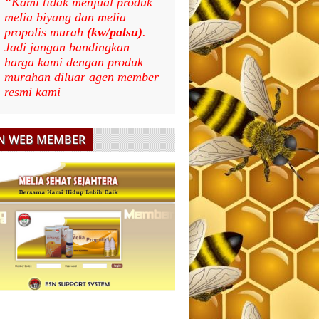
“Kami tidak menjual produk
melia biyang dan melia
propolis murah
(kw/palsu)
.
Jadi jangan bandingkan
harga kami dengan produk
murahan diluar agen member
resmi kami
N WEB MEMBER