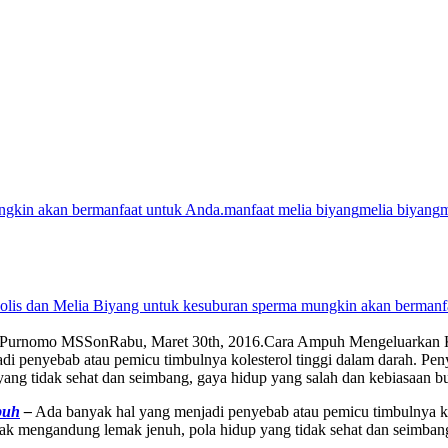
ngkin akan bermanfaat untuk Anda.
manfaat melia biyang
melia biyang
m
polis dan Melia Biyang untuk kesuburan sperma mungkin akan bermanf
 Purnomo MSS
on
Rabu, Maret 30th, 2016
.
Cara Ampuh Mengeluarkan K
 penyebab atau pemicu timbulnya kolesterol tinggi dalam darah. Pen
 tidak sehat dan seimbang, gaya hidup yang salah dan kebiasaan buru
buh
–
Ada banyak hal yang menjadi penyebab atau pemicu timbulnya ko
k mengandung lemak jenuh, pola hidup yang tidak sehat dan seimbang,