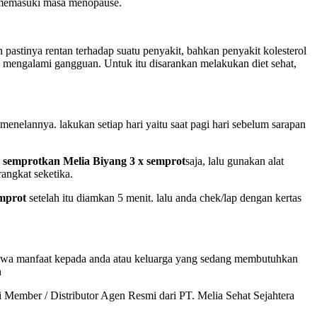
a memasuki masa menopause.
pastinya rentan terhadap suatu penyakit, bahkan penyakit kolesterol
 mengalami gangguan. Untuk itu disarankan melakukan diet sehat,
menelannya. lakukan setiap hari yaitu saat pagi hari sebelum sarapan
a
semprotkan Melia Biyang 3 x semprot
saja, lalu gunakan alat
angkat seketika.
emprot
setelah itu diamkan 5 menit. lalu anda chek/lap dengan kertas
awa manfaat kepada anda atau keluarga yang sedang membutuhkan
n
ember / Distributor Agen Resmi dari PT. Melia Sehat Sejahtera