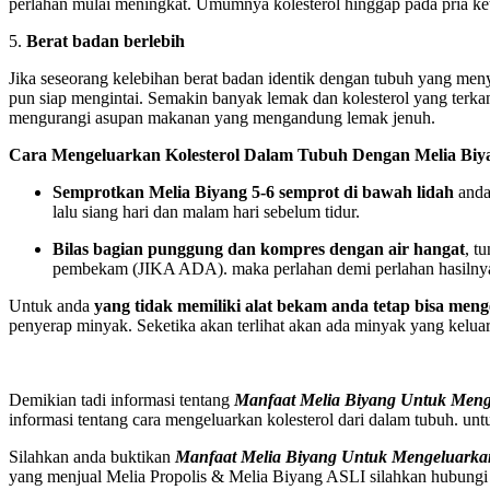
perlahan mulai meningkat. Umumnya kolesterol hinggap pada pria k
5.
Berat badan berlebih
Jika seseorang kelebihan berat badan identik dengan tubuh yang meny
pun siap mengintai. Semakin banyak lemak dan kolesterol yang terk
mengurangi asupan makanan yang mengandung lemak jenuh.
Cara Mengeluarkan Kolesterol Dalam Tubuh Dengan Melia Biy
Semprotkan Melia Biyang 5-6 semprot di bawah lidah
anda,
lalu siang hari dan malam hari sebelum tidur.
Bilas bagian punggung dan kompres dengan air hangat
, t
pembekam (JIKA ADA). maka perlahan demi perlahan hasilnya bi
Untuk anda
yang tidak memiliki alat bekam anda tetap bisa men
penyerap minyak. Seketika akan terlihat akan ada minyak yang keluar
Demikian tadi informasi tentang
Manfaat Melia Biyang Untuk Meng
informasi tentang cara mengeluarkan kolesterol dari dalam tubuh. un
Silahkan anda buktikan
Manfaat Melia Biyang Untuk Mengeluarka
yang menjual Melia Propolis & Melia Biyang ASLI silahkan hubungi