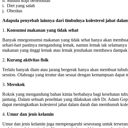
h. Minum kopi berlelbihan
i. Diet yang salah
j. Obesitas
Adapula penyebab lainnya dari timbulnya kolesterol jahat dalam
1.
Konsumsi makanan yang tidak sehat
Banyak mnegonsumsi makanan yang tidak sehat hanya akan membuat
sehari-hari pastinya mengandung lemak, namun lemak tak selamanya 
makanan yang tinggi lemak atau lemak jenuhakan membawa dampak bu
2.
Kurang aktivitas fisik
Terlalu banyak diam atau jarang bergerak hanya akan membuat tubuh 
session. Olahraga yang teratur dan sesuai dengan kemampuan dapat 
3.
Merokok
Rokok yang mengandung bahan kimia berbahaya bagi kesehatan tubu
jantung. Dalam sebuah penelitian yang dilakukan oleh Dr. Adam Gep
dapat meningkatkan kolesterol jahat dalam darah dan membunuh koles
4.
Umur dan jenis kelamin
Umur dan jenis kelamin juga mempengaruhi seseorang untuk terserang 