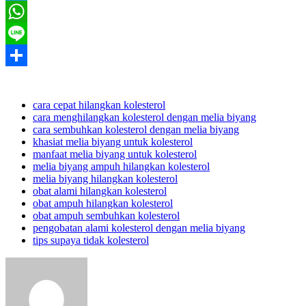
Twitter
WhatsApp
Line
Share
cara cepat hilangkan kolesterol
cara menghilangkan kolesterol dengan melia biyang
cara sembuhkan kolesterol dengan melia biyang
khasiat melia biyang untuk kolesterol
manfaat melia biyang untuk kolesterol
melia biyang ampuh hilangkan kolesterol
melia biyang hilangkan kolesterol
obat alami hilangkan kolesterol
obat ampuh hilangkan kolesterol
obat ampuh sembuhkan kolesterol
pengobatan alami kolesterol dengan melia biyang
tips supaya tidak kolesterol