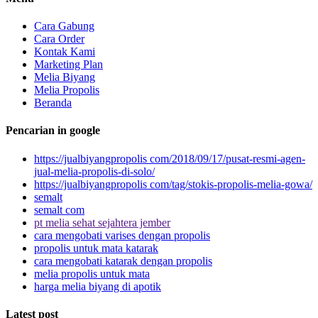
Cara Gabung
Cara Order
Kontak Kami
Marketing Plan
Melia Biyang
Melia Propolis
Beranda
Pencarian in google
https://jualbiyangpropolis com/2018/09/17/pusat-resmi-agen-
jual-melia-propolis-di-solo/
https://jualbiyangpropolis com/tag/stokis-propolis-melia-gowa/
semalt
semalt com
pt melia sehat sejahtera jember
cara mengobati varises dengan propolis
propolis untuk mata katarak
cara mengobati katarak dengan propolis
melia propolis untuk mata
harga melia biyang di apotik
Latest post