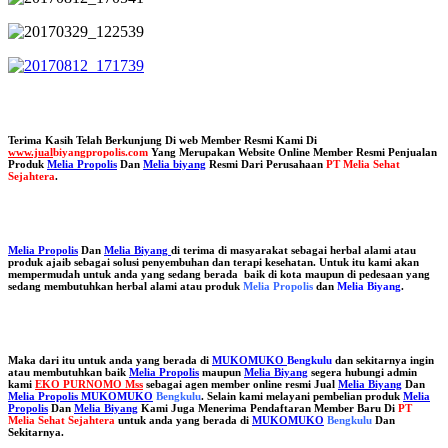
Terima Kasih Telah Berkunjung Di web Member Resmi Kami Di
www.jual
biyangpropolis.com
Yang Merupakan Website Online Member Resmi Penjualan
Produk
Melia Propolis
Dan
Melia biyang
Resmi Dari Perusahaan
PT Melia Sehat
Sejahtera
.
Melia Propolis
Dan
Melia Biyang
di terima di masyarakat sebagai herbal alami atau
produk ajaib sebagai solusi penyembuhan dan terapi kesehatan. Untuk itu kami akan
mempermudah untuk anda yang sedang berada baik di kota maupun di pedesaan yang
sedang membutuhkan herbal alami atau produk
Melia Propolis
dan
Melia Biyang
.
Maka dari itu untuk anda yang berada di
MUKOMUKO
Bengkulu
dan sekitarnya ingin
atau membutuhkan baik
Melia Propolis
maupun
Melia Biyang
segera hubungi admin
kami
EKO PURNOMO Mss
sebagai agen member online resmi Jual
Melia Biyang
Dan
Melia Propolis MUKOMUKO
Bengkulu
. Selain kami melayani pembelian produk
Melia
Propolis
Dan
Melia Biyang
Kami Juga Menerima Pendaftaran Member Baru Di
PT
Melia Sehat Sejahtera
untuk anda yang berada di
MUKOMUKO
Bengkulu
Dan
Sekitarnya.