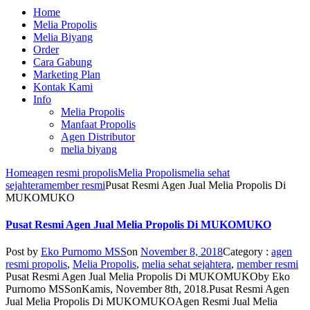
Home
Melia Propolis
Melia Biyang
Order
Cara Gabung
Marketing Plan
Kontak Kami
Info
Melia Propolis
Manfaat Propolis
Agen Distributor
melia biyang
Home
agen resmi propolis
Melia Propolis
melia sehat
sejahtera
member resmi
Pusat Resmi Agen Jual Melia Propolis Di
MUKOMUKO
Pusat Resmi Agen Jual Melia Propolis Di MUKOMUKO
Post by
Eko Purnomo MSS
on
November 8, 2018
Category :
agen
resmi propolis
,
Melia Propolis
,
melia sehat sejahtera
,
member resmi
Pusat Resmi Agen Jual Melia Propolis Di MUKOMUKO
by
Eko
Purnomo MSS
on
Kamis, November 8th, 2018
.
Pusat Resmi Agen
Jual Melia Propolis Di MUKOMUKO
Agen Resmi Jual Melia