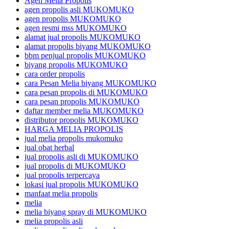
Agen Melia Propolis
agen propolis asli MUKOMUKO
agen propolis MUKOMUKO
agen resmi mss MUKOMUKO
alamat jual propolis MUKOMUKO
alamat propolis biyang MUKOMUKO
bbm penjual propolis MUKOMUKO
biyang propolis MUKOMUKO
cara order propolis
cara Pesan Melia biyang MUKOMUKO
cara pesan propolis di MUKOMUKO
cara pesan propolis MUKOMUKO
daftar member melia MUKOMUKO
distributor propolis MUKOMUKO
HARGA MELIA PROPOLIS
jual melia propolis mukomuko
jual obat herbal
jual propolis asli di MUKOMUKO
jual propolis di MUKOMUKO
jual propolis terpercaya
lokasi jual propolis MUKOMUKO
manfaat melia propolis
melia
melia biyang spray di MUKOMUKO
melia propolis asli