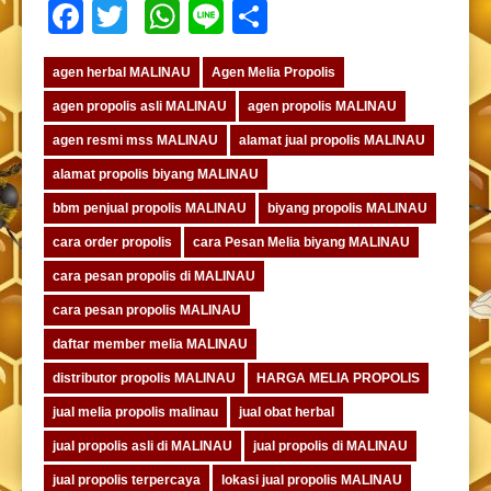
Facebook
Twitter
WhatsApp
Line
Share
agen herbal MALINAU
Agen Melia Propolis
agen propolis asli MALINAU
agen propolis MALINAU
agen resmi mss MALINAU
alamat jual propolis MALINAU
alamat propolis biyang MALINAU
bbm penjual propolis MALINAU
biyang propolis MALINAU
cara order propolis
cara Pesan Melia biyang MALINAU
cara pesan propolis di MALINAU
cara pesan propolis MALINAU
daftar member melia MALINAU
distributor propolis MALINAU
HARGA MELIA PROPOLIS
jual melia propolis malinau
jual obat herbal
jual propolis asli di MALINAU
jual propolis di MALINAU
jual propolis terpercaya
lokasi jual propolis MALINAU