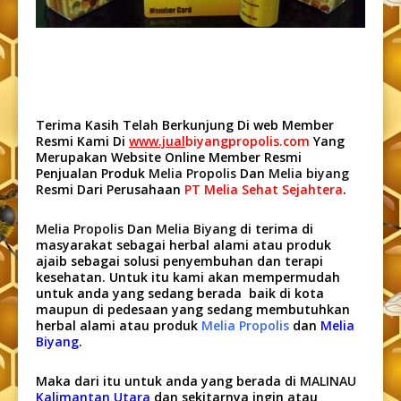
Terima Kasih Telah Berkunjung Di web Member
Resmi Kami Di
www.jual
biyangpropolis.com
Yang
Merupakan Website Online Member Resmi
Penjualan Produk
Melia Propolis
Dan
Melia biyang
Resmi Dari Perusahaan
PT Melia Sehat Sejahtera
.
Melia Propolis
Dan
Melia Biyang
di terima di
masyarakat sebagai herbal alami atau produk
ajaib sebagai solusi penyembuhan dan terapi
kesehatan. Untuk itu kami akan mempermudah
untuk anda yang sedang berada baik di kota
maupun di pedesaan yang sedang membutuhkan
herbal alami atau produk
Melia Propolis
dan
Melia
Biyang
.
Maka dari itu untuk anda yang berada di
MALINAU
Kalimantan Utara
dan sekitarnya ingin atau