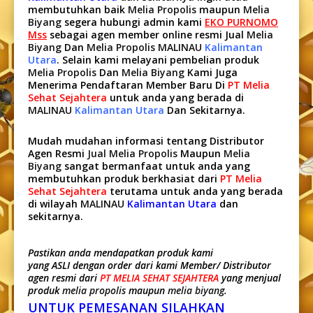
membutuhkan baik
Melia Propolis
maupun
Melia
Biyang
segera hubungi admin kami
EKO PURNOMO
Mss
sebagai agen member online resmi Jual
Melia
Biyang
Dan
Melia Propolis MALINAU
Kalimantan
Utara
. Selain kami melayani pembelian produk
Melia Propolis
Dan
Melia Biyang
Kami Juga
Menerima Pendaftaran Member Baru Di
PT Melia
Sehat Sejahtera
untuk anda yang berada di
MALINAU
Kalimantan Utara
Dan Sekitarnya.
Mudah mudahan informasi tentang Distributor
Agen Resmi
Jual Melia Propolis
Maupun
Melia
Biyang
sangat bermanfaat untuk anda yang
membutuhkan produk berkhasiat dari
PT Melia
Sehat Sejahtera
terutama untuk anda yang berada
di wilayah
MALINAU
Kalimantan Utara
dan
sekitarnya.
Pastikan anda mendapatkan produk kami
yang ASLI dengan order dari kami Member/ Distributor
agen resmi dari
PT MELIA SEHAT SEJAHTERA
yang menjual
produk
melia propolis
maupun
melia biyang
.
UNTUK PEMESANAN SILAHKAN