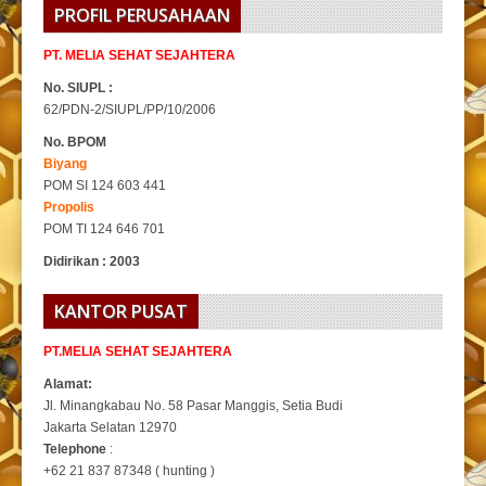
PROFIL PERUSAHAAN
PT. MELIA SEHAT SEJAHTERA
No. SIUPL :
62/PDN-2/SIUPL/PP/10/2006
No. BPOM
Biyang
POM SI 124 603 441
Propolis
POM TI 124 646 701
Didirikan : 2003
KANTOR PUSAT
PT.MELIA SEHAT SEJAHTERA
Alamat:
Jl. Minangkabau No. 58 Pasar Manggis, Setia Budi
Jakarta Selatan 12970
Telephone
:
+62 21 837 87348 ( hunting )