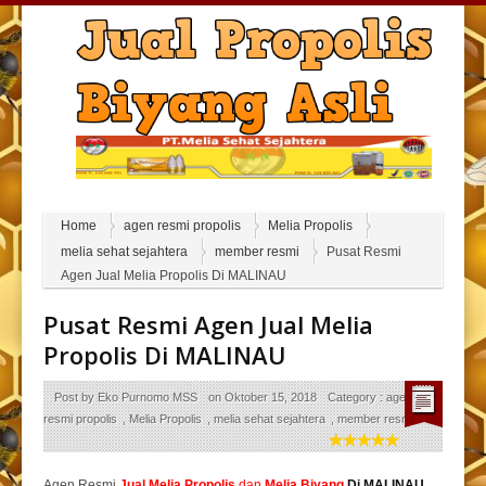
Home
agen resmi propolis
Melia Propolis
melia sehat sejahtera
member resmi
Pusat Resmi
Agen Jual Melia Propolis Di MALINAU
Pusat Resmi Agen Jual Melia
Propolis Di MALINAU
Post by
Eko Purnomo MSS
on
Oktober 15, 2018
Category :
agen
resmi propolis
,
Melia Propolis
,
melia sehat sejahtera
,
member resmi
Agen Resmi
Jual
Melia Propolis
dan
Melia Biyang
Di MALINAU