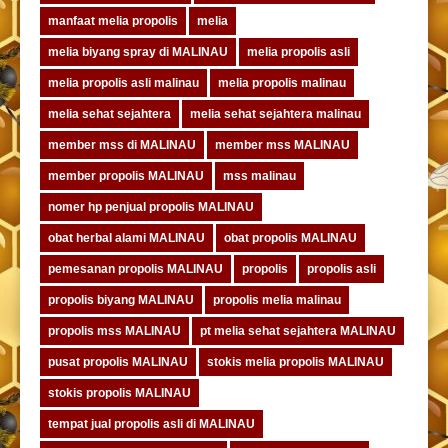
manfaat melia propolis
melia
melia biyang spray di MALINAU
melia propolis asli
melia propolis asli malinau
melia propolis malinau
melia sehat sejahtera
melia sehat sejahtera malinau
member mss di MALINAU
member mss MALINAU
member propolis MALINAU
mss malinau
nomer hp penjual propolis MALINAU
obat herbal alami MALINAU
obat propolis MALINAU
pemesanan propolis MALINAU
propolis
propolis asli
propolis biyang MALINAU
propolis melia malinau
propolis mss MALINAU
pt melia sehat sejahtera MALINAU
pusat propolis MALINAU
stokis melia propolis MALINAU
stokis propolis MALINAU
tempat jual propolis asli di MALINAU