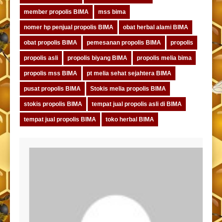
member propolis BIMA
mss bima
nomer hp penjual propolis BIMA
obat herbal alami BIMA
obat propolis BIMA
pemesanan propolis BIMA
propolis
propolis asli
propolis biyang BIMA
propolis melia bima
propolis mss BIMA
pt melia sehat sejahtera BIMA
pusat propolis BIMA
Stokis melia propolis BIMA
stokis propolis BIMA
tempat jual propolis asli di BIMA
tempat jual propolis BIMA
toko herbal BIMA