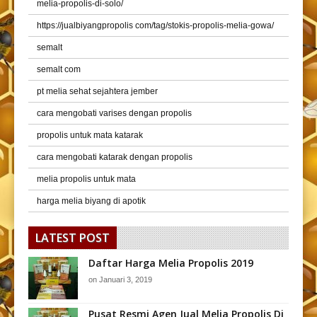
melia-propolis-di-solo/
https://jualbiyangpropolis com/tag/stokis-propolis-melia-gowa/
semalt
semalt com
pt melia sehat sejahtera jember
cara mengobati varises dengan propolis
propolis untuk mata katarak
cara mengobati katarak dengan propolis
melia propolis untuk mata
harga melia biyang di apotik
LATEST POST
Daftar Harga Melia Propolis 2019
on
Januari 3, 2019
Pusat Resmi Agen Jual Melia Propolis Di