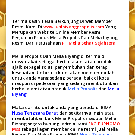
Terima Kasih Telah Berkunjung Di web Member
Resmi Kami Di
www.jual
biyangpropolis.com
Yang
Merupakan Website Online Member Resmi
Penjualan Produk
Melia Propolis
Dan
Melia biyang
Resmi Dari Perusahaan
PT Melia Sehat Sejahtera
.
Melia Propolis
Dan
Melia Biyang
di terima di
masyarakat sebagai herbal alami atau produk
ajaib sebagai solusi penyembuhan dan terapi
kesehatan. Untuk itu kami akan mempermudah
untuk anda yang sedang berada baik di kota
maupun di pedesaan yang sedang membutuhkan
herbal alami atau produk
Melia Propolis
dan
Melia
Biyang
.
Maka dari itu untuk anda yang berada di
BIMA
Nusa Tenggara Barat
dan sekitarnya ingin atau
membutuhkan baik
Melia Propolis
maupun
Melia
Biyang
segera hubungi admin kami
EKO PURNOMO
Mss
sebagai agen member online resmi Jual
Melia
Biyang
Dan
Melia Propolis BIMA
Nusa Tenggara