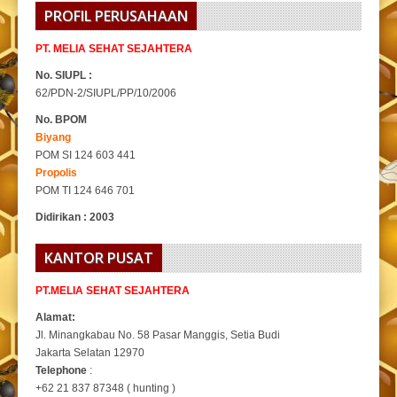
PROFIL PERUSAHAAN
PT. MELIA SEHAT SEJAHTERA
No. SIUPL :
62/PDN-2/SIUPL/PP/10/2006
No. BPOM
Biyang
POM SI 124 603 441
Propolis
POM TI 124 646 701
Didirikan : 2003
KANTOR PUSAT
PT.MELIA SEHAT SEJAHTERA
Alamat:
Jl. Minangkabau No. 58 Pasar Manggis, Setia Budi
Jakarta Selatan 12970
Telephone
:
+62 21 837 87348 ( hunting )