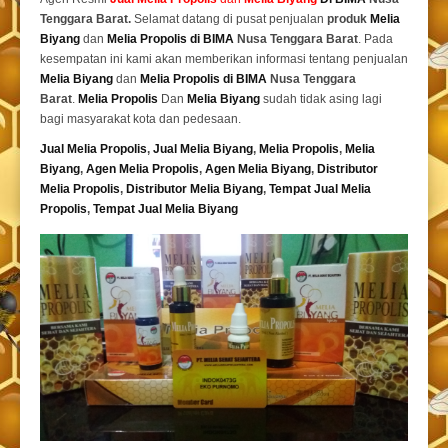
Tenggara Barat.
Selamat datang di pusat penjualan
produk
Melia
Biyang
dan
Melia Propolis di BIMA
Nusa Tenggara Barat
. Pada
kesempatan ini kami akan memberikan informasi tentang penjualan
Melia Biyang
dan
Melia Propolis di BIMA
Nusa Tenggara
Barat
.
Melia Propolis
Dan
Melia Biyang
sudah tidak asing lagi
bagi masyarakat kota dan pedesaan.
Jual Melia Propolis
,
Jual Melia Biyang
,
Melia Propolis
,
Melia
Biyang
,
Agen Melia Propolis
,
Agen Melia Biyang
,
Distributor
Melia Propolis
,
Distributor Melia Biyang
,
Tempat
Jual Melia
Propolis
,
Tempat Jual Melia Biyang