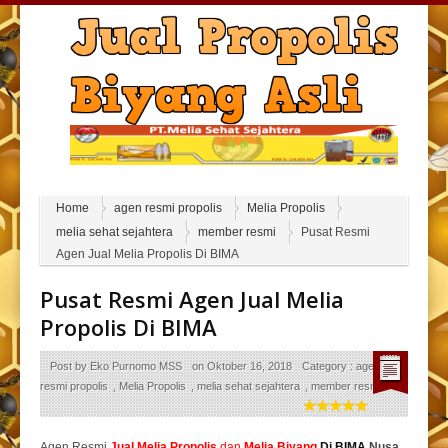
Home
agen resmi propolis
Melia Propolis
melia sehat sejahtera
member resmi
Pusat Resmi
Agen Jual Melia Propolis Di BIMA
Pusat Resmi Agen Jual Melia
Propolis Di BIMA
Post by
Eko Purnomo MSS
on
Oktober 16, 2018
Category :
agen
resmi propolis
,
Melia Propolis
,
melia sehat sejahtera
,
member resmi
Agen Resmi
Jual
Melia Propolis
dan
Melia Biyang
Di BIMA
Nusa