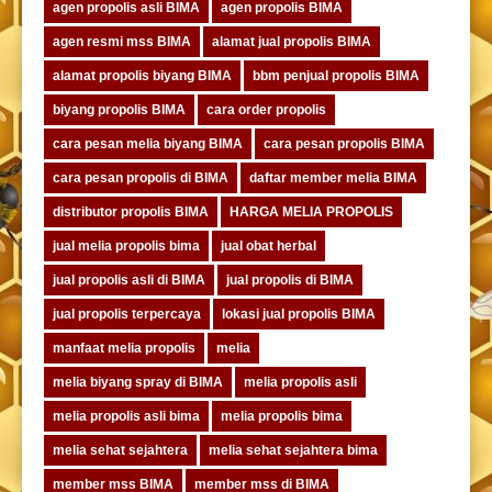
agen propolis asli BIMA
agen propolis BIMA
agen resmi mss BIMA
alamat jual propolis BIMA
alamat propolis biyang BIMA
bbm penjual propolis BIMA
biyang propolis BIMA
cara order propolis
cara pesan melia biyang BIMA
cara pesan propolis BIMA
cara pesan propolis di BIMA
daftar member melia BIMA
distributor propolis BIMA
HARGA MELIA PROPOLIS
jual melia propolis bima
jual obat herbal
jual propolis asli di BIMA
jual propolis di BIMA
jual propolis terpercaya
lokasi jual propolis BIMA
manfaat melia propolis
melia
melia biyang spray di BIMA
melia propolis asli
melia propolis asli bima
melia propolis bima
melia sehat sejahtera
melia sehat sejahtera bima
member mss BIMA
member mss di BIMA