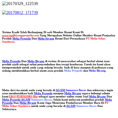
Terima Kasih Telah Berkunjung Di web Member Resmi Kami Di
www.jual
biyangpropolis.com
Yang Merupakan Website Online Member Resmi Penjualan
Produk
Melia Propolis
Dan
Melia biyang
Resmi Dari Perusahaan
PT Melia Sehat
Sejahtera
.
Melia Propolis
Dan
Melia Biyang
di terima di masyarakat sebagai herbal alami atau
produk ajaib sebagai solusi penyembuhan dan terapi kesehatan. Untuk itu kami akan
mempermudah untuk anda yang sedang berada baik di kota maupun di pedesaan yang
sedang membutuhkan herbal alami atau produk
Melia Propolis
dan
Melia Biyang
.
Maka dari itu untuk anda yang berada di
AGAM
Sumatera Barat
dan sekitarnya ingin
atau membutuhkan baik
Melia Propolis
maupun
Melia Biyang
segera hubungi admin
kami
EKO PURNOMO Mss
sebagai agen member online resmi Jual
Melia Biyang
Dan
Melia Propolis AGAM
Sumatera Barat
. Selain kami melayani pembelian produk
Melia
Propolis
Dan
Melia Biyang
Kami Juga Menerima Pendaftaran Member Baru Di
PT
Melia Sehat Sejahtera
untuk anda yang berada di
AGAM
Sumatera Barat
Dan
Sekitarnya.