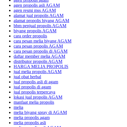
agen propolis agam
agen propolis asli AGAM
agen resmi mss AGAM
alamat jual propolis AGAM
alamat propolis biyang AGAM
bbm penjual propolis AGAM
biyang propolis AGAM
cara order propolis
cara pesan melia biyang AGAM
cara pesan propolis AGAM
cara pesan propolis di AGAM
daftar member melia AGAM
distributor propolis AGAM
HARGA MELIA PROPOLIS
jual melia propolis AGAM
jual obat herbal
jual propolis asli di agam
jual propolis di agam
jual propolis terpercaya
lokasi jual propolis AGAM
manfaat melia propolis
melia
melia biyang spray di AGAM
melia propolis agam
melia propolis asli