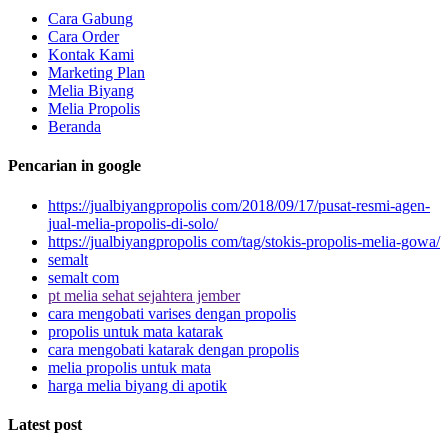
Cara Gabung
Cara Order
Kontak Kami
Marketing Plan
Melia Biyang
Melia Propolis
Beranda
Pencarian in google
https://jualbiyangpropolis com/2018/09/17/pusat-resmi-agen-
jual-melia-propolis-di-solo/
https://jualbiyangpropolis com/tag/stokis-propolis-melia-gowa/
semalt
semalt com
pt melia sehat sejahtera jember
cara mengobati varises dengan propolis
propolis untuk mata katarak
cara mengobati katarak dengan propolis
melia propolis untuk mata
harga melia biyang di apotik
Latest post