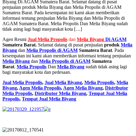
Biyang Di AGAM Sumatera Barat. Selamat datang di pusat
penjualan produk Melia Biyang dan Melia Propolis di AGAM
Sumatera Barat. Pada kesempatan ini kami akan memberikan
informasi tentang penjualan Melia Biyang dan Melia Propolis di
AGAM Sumatera Barat. Melia Propolis Dan Melia Biyang sudah
tidak asing lagi bagi masyarakat kota […]
Agen Resmi
Jual
Melia Propolis
dan
Melia Biyang
Di AGAM
Sumatera Barat.
Selamat datang di pusat penjualan
produk
Melia
Biyang
dan
Melia Propolis di AGAM
Sumatera Barat
. Pada
kesempatan ini kami akan memberikan informasi tentang penjualan
Melia Biyang
dan
Melia Propolis di AGAM
Sumatera
Barat
.
Melia Propolis
Dan
Melia Biyang
sudah tidak asing lagi
bagi masyarakat kota dan pedesaan.
Jual Melia Propolis
,
Jual Melia Biyang
,
Melia Propolis
,
Melia
Biyang
,
Agen Melia Propolis
,
Agen Melia Biyang
,
Distributor
Melia Propolis
,
Distributor Melia Biyang
,
Tempat
Jual Melia
Propolis
,
Tempat Jual Melia Biyang