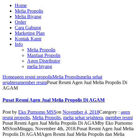
Home
Melia Propolis
Melia Biyang
Order
Cara Gabung
Marketing Plan
Kontak Kami
Info
Melia Propolis
Manfaat Propolis
Agen Distributor
melia biyang
Home
agen resmi propolis
Melia Propolis
melia sehat
sejahtera
member resmi
Pusat Resmi Agen Jual Melia Propolis Di
AGAM
Pusat Resmi Agen Jual Melia Propolis Di AGAM
Post by
Eko Purnomo MSS
on
November 4, 2018
Category :
agen
resmi propolis
,
Melia Propolis
,
melia sehat sejahtera
,
member resmi
Pusat Resmi Agen Jual Melia Propolis Di AGAM
by
Eko Purnomo
MSS
on
Minggu, November 4th, 2018
.
Pusat Resmi Agen Jual Melia
Propolis Di AGAM
Agen Resmi Jual Melia Propolis dan Melia