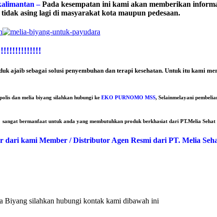
kalimantan –
Pada kesempatan ini kami akan memberikan informasi 
 tidak asing lagi di masyarakat kota maupun pedesaan.
!!!!!!!!!!
roduk ajaib sebagai solusi penyembuhan dan terapi kesehatan. Untuk itu kami
olis dan melia biyang silahkan hubungi ke
EKO PURNOMO MSS
, Selainmelayani pembeli
g sangat bermanfaat untuk anda yang membutuhkan produk berkhasiat dari PT.Melia Sehat 
 dari kami Member / Distributor Agen Resmi dari PT. Melia Seha
a Biyang silahkan hubungi kontak kami dibawah ini