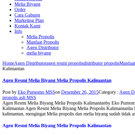
Melia Biyang
Order
Cara Gabung
Marketing Plan
Kontak Kami
Info
Melia Propolis
Manfaat Propolis
Agen Distributor
melia biyang
Home
Agen Distributor
agen resmi propolis
distributor propolis
Manfaat
Kalimantan
Agen Resmi Melia Biyang Melia Propolis Kalimantan
Post by
Eko Purnomo MSS
on
Desember 26, 2015
Category :
Agen Di
propolis asli MSS
Agen Resmi Melia Biyang Melia Propolis Kalimantan
by
Eko Purno
Kalimantan Agen Resmi Melia Biyang Melia Propolis Kalimantanlia Bi
kalimantan, mengingat Melia propolis dan melia biyang sudah tida
Agen Resmi Melia Biyang Melia Propolis Kalimantan