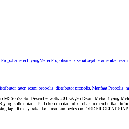
 Propolis
melia biyang
Melia Propolis
melia sehat sejahtera
member resmi
stributor
,
agen resmi propolis
,
distributor propolis
,
Manfaat Propolis
,
m
mo MSS
on
Sabtu, Desember 26th, 2015
.
Agen Resmi Melia Biyang Meli
yang kalimantan – Pada kesempatan ini kami akan memberikan informasi
k asing lagi di masyarakat kota maupun pedesaan. ORDER CEPAT SIAP