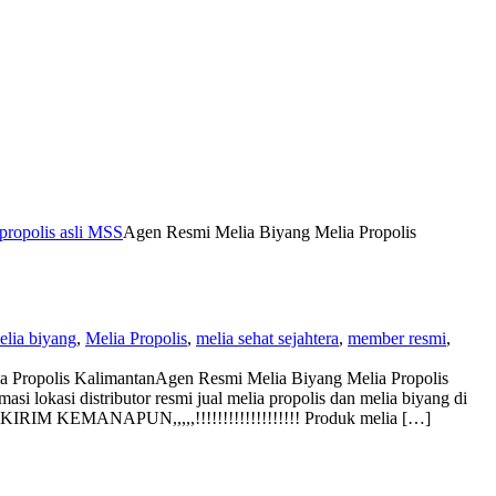
propolis asli MSS
Agen Resmi Melia Biyang Melia Propolis
elia biyang
,
Melia Propolis
,
melia sehat sejahtera
,
member resmi
,
a Propolis Kalimantan
Agen Resmi Melia Biyang Melia Propolis
 lokasi distributor resmi jual melia propolis dan melia biyang di
 KIRIM KEMANAPUN,,,,,!!!!!!!!!!!!!!!!!!! Produk melia […]