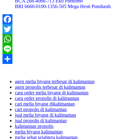
BCA 268-4066-713 Eko Purnomo
BRI 6660-0100-1356-505 Mega Hesti Pundiasih
Facebook
Twitter
WhatsApp
Line
Share
agen melia biyang terbesar di kalimantan
agen propolis terbesar di kalimantan
cara order melia biyang di kalimantan
cara order propolis di kalimantan
cari melia biyang dikalimantan
cari propolis di kalimantan
jual melia biyang di kalimantan
jual propolis di kalimantan
kalimantan propolis
melia biyang kalimantan
melia sehat sejahtera kalimantan