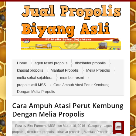
Home
agen resmi propolis
distributor propolis
khasiat propolis
Manfaat Propolis
Melia Propolis
melia sehat sejahtera
member resmi
propolis asli MSS
Cara Ampuh Atasi Perut Kembung
Dengan Melia Propolis
Cara Ampuh Atasi Perut Kembung
Dengan Melia Propolis
Post by
Eko Purnomo MSS
on
Maret 16, 2016
Category :
agen resmi
propolis
,
distributor propolis
,
khasiat propolis
,
Manfaat Propolis
,
Melia