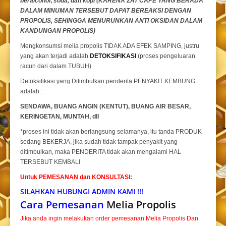
beralcohol
,
soda, dan kopi (KARENA ZAT CAPE YANG BERADA
DALAM MINUMAN TERSEBUT DAPAT BEREAKSI DENGAN
PROPOLIS, SEHINGGA MENURUNKAN ANTI OKSIDAN DALAM
KANDUNGAN PROPOLIS)
Mengkonsumsi melia propolis TIDAK ADA EFEK SAMPING, justru
yang akan terjadi adalah
DETOKSIFIKASI
(proses pengeluaran
racun dari dalam TUBUH)
Detoksifikasi yang Ditimbulkan penderita PENYAKIT KEMBUNG
adalah :
SENDAWA, BUANG ANGIN (KENTUT), BUANG AIR BESAR,
KERINGETAN, MUNTAH, dll
*proses ini tidak akan berlangsung selamanya, itu tanda PRODUK
sedang BEKERJA, jika sudah tidak tampak penyakit yang
ditimbulkan, maka PENDERITA tidak akan mengalami HAL
TERSEBUT KEMBALI
Untuk PEMESANAN dan KONSULTASI
:
SILAHKAN HUBUNGI ADMIN KAMI !!!
Cara Pemesanan
Melia Propolis
Jika anda ingin melakukan order pemesanan Melia Propolis Dan