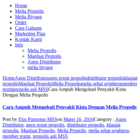
Home
Melia Propolis
Melia Biyang
Order
Cara Gabung
Marketing Plan
Kontak Kami
Info
Melia Propolis
Manfaat Propolis
Agen Distributor
melia biyang
Home
Agen Distributor
agen resmi propolis
distributor propolis
khasiat
propolis
Manfaat Propolis
Melia Propolis
melia sehat sejahtera
member
resmi
propolis asli MSS
Cara Ampuh Mengobati Penyakit Kista
Dengan Melia Propolis
Cara Ampuh Mengobati Penyakit Kista Dengan Melia Propolis
Post by
Eko Purnomo MSS
on
Maret 16, 2016
Category :
Agen
Distributor
,
agen resmi propolis
,
distributor propolis
,
khasiat
propolis
,
Manfaat Propolis
,
Melia Propolis
,
melia sehat sejahtera
,
member resmi
,
propolis asli MSS