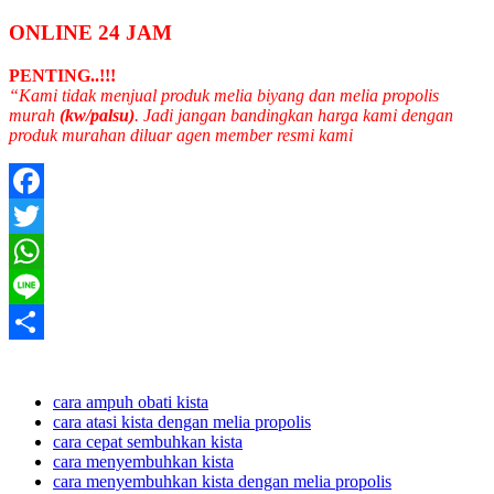
ONLINE 24 JAM
PENTING..!!!
“Kami tidak menjual produk melia biyang dan melia propolis
murah
(kw/palsu)
. Jadi jangan bandingkan harga kami dengan
produk murahan diluar agen member resmi kami
Facebook
Twitter
WhatsApp
Line
Share
cara ampuh obati kista
cara atasi kista dengan melia propolis
cara cepat sembuhkan kista
cara menyembuhkan kista
cara menyembuhkan kista dengan melia propolis