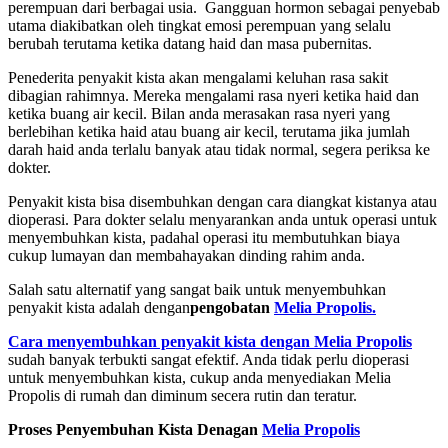
perempuan dari berbagai usia. Gangguan hormon sebagai penyebab
utama diakibatkan oleh tingkat emosi perempuan yang selalu
berubah terutama ketika datang haid dan masa pubernitas.
Penederita penyakit kista akan mengalami keluhan rasa sakit
dibagian rahimnya. Mereka mengalami rasa nyeri ketika haid dan
ketika buang air kecil. Bilan anda merasakan rasa nyeri yang
berlebihan ketika haid atau buang air kecil, terutama jika jumlah
darah haid anda terlalu banyak atau tidak normal, segera periksa ke
dokter.
Penyakit kista bisa disembuhkan dengan cara diangkat kistanya atau
dioperasi. Para dokter selalu menyarankan anda untuk operasi untuk
menyembuhkan kista, padahal operasi itu membutuhkan biaya
cukup lumayan dan membahayakan dinding rahim anda.
Salah satu alternatif yang sangat baik untuk menyembuhkan
penyakit kista adalah dengan
pengobatan
Melia Propolis.
Cara menyembuhkan penyakit kista dengan Melia Propolis
sudah banyak terbukti sangat efektif. Anda tidak perlu dioperasi
untuk menyembuhkan kista, cukup anda menyediakan Melia
Propolis di rumah dan diminum secera rutin dan teratur.
Proses Penyembuhan Kista Denagan
Melia Propolis