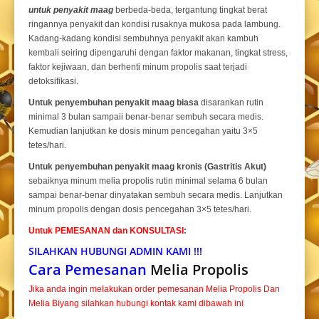
untuk penyakit maag
berbeda-beda, tergantung tingkat berat
ringannya penyakit dan kondisi rusaknya mukosa pada lambung.
Kadang-kadang kondisi sembuhnya penyakit akan kambuh
kembali seiring dipengaruhi dengan faktor makanan, tingkat stress,
faktor kejiwaan, dan berhenti minum propolis saat terjadi
detoksifikasi.
Untuk penyembuhan penyakit maag biasa
disarankan rutin
minimal 3 bulan sampaii benar-benar sembuh secara medis.
Kemudian lanjutkan ke dosis minum pencegahan yaitu 3×5
tetes/hari.
Untuk penyembuhan penyakit maag kronis (Gastritis Akut)
sebaiknya minum melia propolis rutin minimal selama 6 bulan
sampai benar-benar dinyatakan sembuh secara medis. Lanjutkan
minum propolis dengan dosis pencegahan 3×5 tetes/hari.
Untuk PEMESANAN dan KONSULTASI
:
SILAHKAN HUBUNGI ADMIN KAMI !!!
Cara Pemesanan
Melia Propolis
Jika anda ingin melakukan order pemesanan Melia Propolis Dan
Melia Biyang silahkan hubungi kontak kami dibawah ini