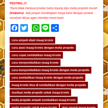
PENTING..!!!
“Kami tidak menjual produk melia biyang dan melia propolis murah
(kw/palsu)
. Jadi jangan bandingkan harga kami dengan produk
murahan diluar agen member resmi kami
Facebook
Twitter
WhatsApp
Line
Share
cara ampuh obati maag kronis
cara atasi maag kronis dengan melia propolis
cara cepat sembuhkan maag kronis
cara menyembuhkan maag kronis
cara menyembuhkan maag kronis dengan melia propolis
cara sembuhkan maag kronis dengan melia propolis
maag kronis bisa di sembuhkan dengan melia propolis
manfaat melia propolis untuk maag kronis
melia propolis ampuh sembuhkan maag kronis
melia propolis untuk maag kronis
obat ampuh maag kronis