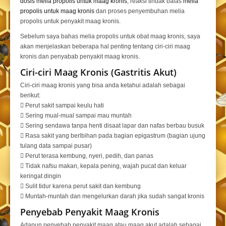
dosis melia propolis untuk maag kronis
, reaksi tindak balas
melia
propolis untuk maag kronis
dan proses penyembuhan melia
propolis untuk penyakit maag kronis.
Sebelum saya bahas melia propolis untuk obat maag kronis, saya
akan menjelaskan beberapa hal penting tentang ciri-ciri maag
kronis dan penyabab penyakit maag kronis.
Ciri-ciri Maag Kronis (Gastritis Akut)
Ciri-ciri maag kronis yang bisa anda ketahui adalah sebagai
berikut:
 Perut sakit sampai keulu hati
 Sering mual-mual sampai mau muntah
 Sering sendawa tanpa henti disaat lapar dan nafas berbau busuk
 Rasa sakit yang berlbihan pada bagian epigastrum (bagian ujung
tulang data sampai pusar)
 Perut terasa kembung, nyeri, pedih, dan panas
 Tidak nafsu makan, kepala pening, wajah pucat dan keluar
keringat dingin
 Sulit tidur karena perut sakit dan kembung
 Muntah-muntah dan mengelurkan darah jika sudah sangat kronis
Penyebab Penyakit Maag Kronis
Adapun penyebab penyakit maag atau maag akut adalah sebagai