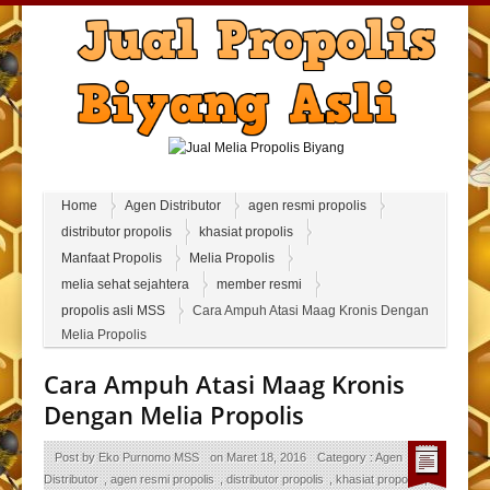
Home
Agen Distributor
agen resmi propolis
distributor propolis
khasiat propolis
Manfaat Propolis
Melia Propolis
melia sehat sejahtera
member resmi
propolis asli MSS
Cara Ampuh Atasi Maag Kronis Dengan
Melia Propolis
Cara Ampuh Atasi Maag Kronis
Dengan Melia Propolis
Post by
Eko Purnomo MSS
on
Maret 18, 2016
Category :
Agen
Distributor
,
agen resmi propolis
,
distributor propolis
,
khasiat propolis
,