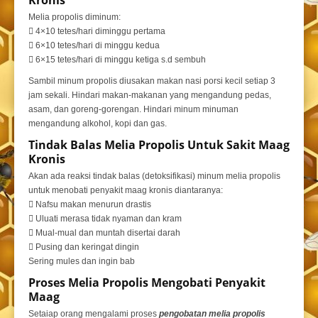
Kronis
Melia propolis diminum:
 4×10 tetes/hari diminggu pertama
 6×10 tetes/hari di minggu kedua
 6×15 tetes/hari di minggu ketiga s.d sembuh
Sambil minum propolis diusakan makan nasi porsi kecil setiap 3
jam sekali. Hindari makan-makanan yang mengandung pedas,
asam, dan goreng-gorengan. Hindari minum minuman
mengandung alkohol, kopi dan gas.
Tindak Balas Melia Propolis Untuk Sakit Maag
Kronis
Akan ada reaksi tindak balas (detoksifikasi) minum melia propolis
untuk menobati penyakit maag kronis diantaranya:
 Nafsu makan menurun drastis
 Uluati merasa tidak nyaman dan kram
 Mual-mual dan muntah disertai darah
 Pusing dan keringat dingin
Sering mules dan ingin bab
Proses Melia Propolis Mengobati Penyakit
Maag
Setaiap orang mengalami proses
pengobatan melia propolis