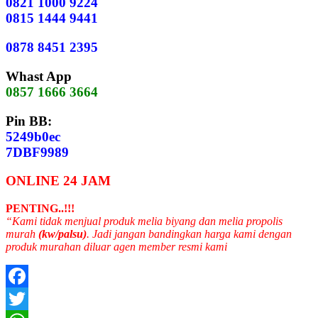
0821 1000 9224
0815 1444 9441
0878 8451 2395
Whast App
0857 1666 3664
Pin BB:
5249b0ec
7DBF9989
ONLINE 24 JAM
PENTING..!!!
“Kami tidak menjual produk melia biyang dan melia propolis
murah
(kw/palsu)
. Jadi jangan bandingkan harga kami dengan
produk murahan diluar agen member resmi kami
Facebook