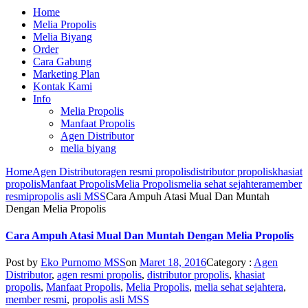
Home
Melia Propolis
Melia Biyang
Order
Cara Gabung
Marketing Plan
Kontak Kami
Info
Melia Propolis
Manfaat Propolis
Agen Distributor
melia biyang
Home
Agen Distributor
agen resmi propolis
distributor propolis
khasiat
propolis
Manfaat Propolis
Melia Propolis
melia sehat sejahtera
member
resmi
propolis asli MSS
Cara Ampuh Atasi Mual Dan Muntah
Dengan Melia Propolis
Cara Ampuh Atasi Mual Dan Muntah Dengan Melia Propolis
Post by
Eko Purnomo MSS
on
Maret 18, 2016
Category :
Agen
Distributor
,
agen resmi propolis
,
distributor propolis
,
khasiat
propolis
,
Manfaat Propolis
,
Melia Propolis
,
melia sehat sejahtera
,
member resmi
,
propolis asli MSS