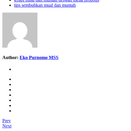
tips sembuhkan mual dan muntah
Author:
Eko Purnomo MSS
Prev
Next