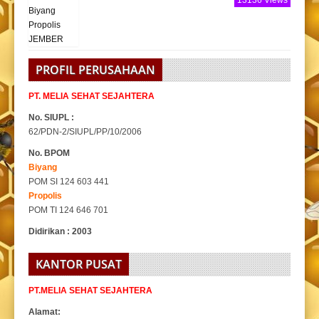
PROFIL PERUSAHAAN
PT. MELIA SEHAT SEJAHTERA
No. SIUPL :
62/PDN-2/SIUPL/PP/10/2006
No. BPOM
Biyang
POM SI 124 603 441
Propolis
POM TI 124 646 701
Didirikan : 2003
KANTOR PUSAT
PT.MELIA SEHAT SEJAHTERA
Alamat: