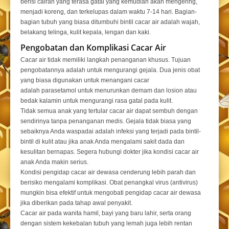
berisi cairan yang terasa gatal yang kemudian akan mengering,
menjadi koreng, dan terkelupas dalam waktu 7-14 hari. Bagian-
bagian tubuh yang biasa ditumbuhi bintil cacar air adalah wajah,
belakang telinga, kulit kepala, lengan dan kaki.
Pengobatan dan Komplikasi Cacar Air
Cacar air tidak memiliki langkah penanganan khusus. Tujuan
pengobatannya adalah untuk mengurangi gejala. Dua jenis obat
yang biasa digunakan untuk menangani cacar
adalah parasetamol untuk menurunkan demam dan losion atau
bedak kalamin untuk mengurangi rasa gatal pada kulit.
Tidak semua anak yang tertular cacar air dapat sembuh dengan
sendirinya tanpa penanganan medis. Gejala tidak biasa yang
sebaiknya Anda waspadai adalah infeksi yang terjadi pada bintil-
bintil di kulit atau jika anak Anda mengalami sakit dada dan
kesulitan bernapas. Segera hubungi dokter jika kondisi cacar air
anak Anda makin serius.
Kondisi pengidap cacar air dewasa cenderung lebih parah dan
berisiko mengalami komplikasi. Obat penangkal virus (antivirus)
mungkin bisa efektif untuk mengobati pengidap cacar air dewasa
jika diberikan pada tahap awal penyakit.
Cacar air pada wanita hamil, bayi yang baru lahir, serta orang
dengan sistem kekebalan tubuh yang lemah juga lebih rentan