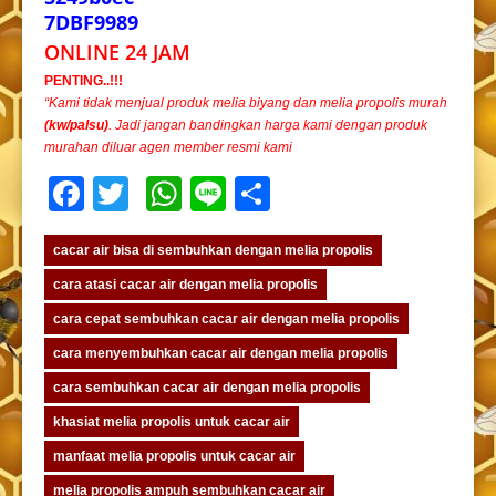
7DBF9989
ONLINE 24 JAM
PENTING..!!!
“Kami tidak menjual produk melia biyang dan melia propolis murah
(kw/palsu)
. Jadi jangan bandingkan harga kami dengan produk
murahan diluar agen member resmi kami
Facebook
Twitter
WhatsApp
Line
Share
cacar air bisa di sembuhkan dengan melia propolis
cara atasi cacar air dengan melia propolis
cara cepat sembuhkan cacar air dengan melia propolis
cara menyembuhkan cacar air dengan melia propolis
cara sembuhkan cacar air dengan melia propolis
khasiat melia propolis untuk cacar air
manfaat melia propolis untuk cacar air
melia propolis ampuh sembuhkan cacar air