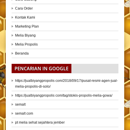
Cara Order
Kontak Kami
Marketing Plan
Melia Biyang
Melia Propolis
Beranda
PENCARIAN IN GOOGLE
https://jualbiyangpropolis com/2018/09/17/pusat-resmi-agen-jual-
melia-propolis-di-solo/
https://jualbiyangpropolis com/tag/stokis-propolis-melia-gowa/
semalt
semalt com
pt melia sehat sejahtera jember