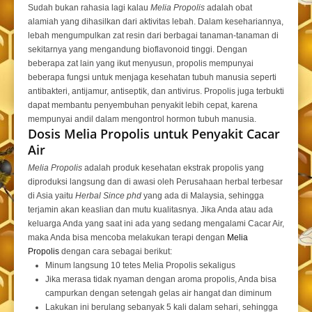
Sudah bukan rahasia lagi kalau
Melia Propolis
adalah obat
alamiah yang dihasilkan dari aktivitas lebah. Dalam kesehariannya,
lebah mengumpulkan zat resin dari berbagai tanaman-tanaman di
sekitarnya yang mengandung bioflavonoid tinggi. Dengan
beberapa zat lain yang ikut menyusun, propolis mempunyai
beberapa fungsi untuk menjaga kesehatan tubuh manusia seperti
antibakteri, antijamur, antiseptik, dan antivirus. Propolis juga terbukti
dapat membantu penyembuhan penyakit lebih cepat, karena
mempunyai andil dalam mengontrol hormon tubuh manusia.
Dosis Melia Propolis untuk Penyakit Cacar
Air
Melia Propolis
adalah produk kesehatan ekstrak propolis yang
diproduksi langsung dan di awasi oleh Perusahaan herbal terbesar
di Asia yaitu
Herbal Since phd
yang ada di Malaysia, sehingga
terjamin akan keaslian dan mutu kualitasnya. Jika Anda atau ada
keluarga Anda yang saat ini ada yang sedang mengalami Cacar Air,
maka Anda bisa mencoba melakukan terapi dengan
Melia
Propolis
dengan cara sebagai berikut:
Minum langsung 10 tetes Melia Propolis sekaligus
Jika merasa tidak nyaman dengan aroma propolis, Anda bisa
campurkan dengan setengah gelas air hangat dan diminum
Lakukan ini berulang sebanyak 5 kali dalam sehari, sehingga