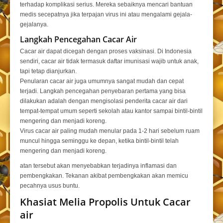
terhadap komplikasi serius. Mereka sebaiknya mencari bantuan
medis secepatnya jika terpajan virus ini atau mengalami gejala-
gejalanya.
Langkah
Pencegahan Cacar Air
Cacar air dapat dicegah dengan proses vaksinasi. Di Indonesia
sendiri, cacar air tidak termasuk daftar imunisasi
wajib untuk anak,
tapi tetap dianjurkan.
Penularan cacar air juga umumnya sangat mudah dan cepat
terjadi. Langkah pencegahan penyebaran pertama yang bisa
dilakukan adalah dengan mengisolasi penderita cacar air dari
tempat-tempat umum seperti sekolah atau kantor sampai bintil-bintil
mengering dan menjadi koreng.
Virus cacar air paling mudah menular pada 1-2 hari sebelum ruam
muncul hingga seminggu ke depan, ketika bintil-bintil telah
mengering dan menjadi koreng.
atan tersebut akan menyebabkan terjadinya
inflamasi dan
pembengkakan. Tekanan akibat pembengkakan akan memicu
pecahnya usus buntu.
Khasiat Melia Propolis Untuk Cacar
air