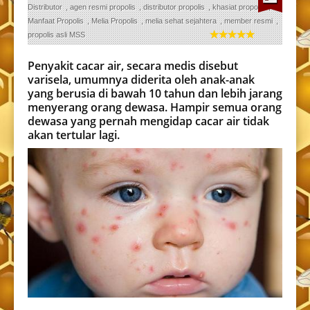
Distributor
,
agen resmi propolis
,
distributor propolis
,
khasiat propolis
,
Manfaat Propolis
,
Melia Propolis
,
melia sehat sejahtera
,
member resmi
,
propolis asli MSS
Penyakit cacar air, secara medis disebut
varisela, umumnya diderita oleh anak-anak
yang berusia di bawah 10 tahun dan lebih jarang
menyerang orang dewasa. Hampir semua orang
dewasa yang pernah mengidap cacar air tidak
akan tertular lagi.