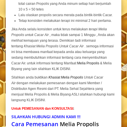
total cairan Propolis yang Anda minum setiap hari berjumlah
10 x 5 = 50 tetes
Lalu olaskan propolis secara merata pada bintik-bintik Cacar.
Tetap konsisten melakukan terapi ini minimal 2 hari pertama.
Jika Anda selalu konsisten untuk terus melakukan
terapi Melia
Propolis untuk Cacar Air
, maka tidak sampai 1 Minggu , Anda akan
melihat kemajuan yang terasa. Demikian tadi informasi
tentang
Khasiat Melia Propolis Untuk Cacar Air
. semoga informasi
ini bisa membawa manfaat kepada anda atau keluarga yang
sedang membutuhkan informasi tentang cara menyembuhkan
Cacar Air. untuk informasi tentang Manfaat
Melia Propolis
& Melia
Biyang yang lain silahkan KLIK DISINI.
Silahkan anda buktikan
Khasiat Melia Propolis
Untuk Cacar
Air
dengan melakukan pemesanan dengan kami Member /
Distributor Agen Resmi dari PT. Melia Sehat Sejahtera yang
menjual Melia Propolis & Melia Biyang ASLI silahkan hubungi kami
langsung KLIK DISINI.
Untuk PEMESANAN dan KONSULTASI
:
SILAHKAN HUBUNGI ADMIN KAMI !!!
Cara Pemesanan
Melia Propolis