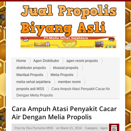
Home
Agen Distributor
agen resmi propolis
distributor propolis
khasiat propolis
Manfaat Propolis
Melia Propolis
melia sehat sejahtera
member resmi
propolis asli MSS
Cara Ampuh Atasi Penyakit Cacar Air
Dengan Melia Propolis
Cara Ampuh Atasi Penyakit Cacar
Air Dengan Melia Propolis
Post by
Eko Purnomo MSS
on
Maret 21, 2016
Category :
Agen