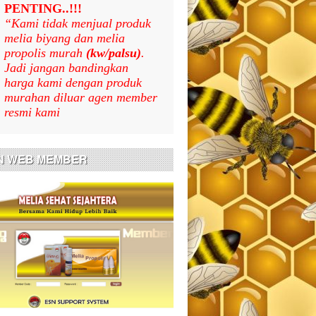
PENTING..!!!
“Kami tidak menjual produk
melia biyang dan melia
propolis murah
(kw/palsu)
.
Jadi jangan bandingkan
harga kami dengan produk
murahan diluar agen member
resmi kami
N WEB MEMBER