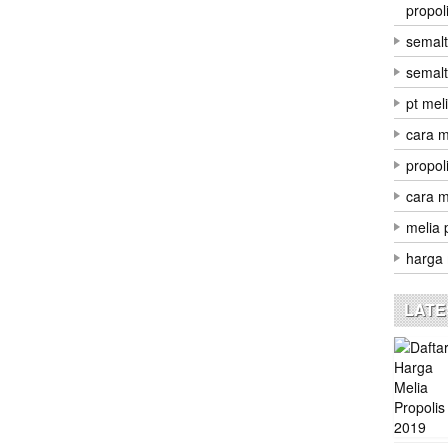
propol
semalt
semal
pt mel
cara m
propol
cara m
melia 
harga 
LATE