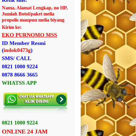
Ketik sms:
Nama, Alamat Lengkap, no HP,
Jumlah Botol/paket melia
propolis maupun melia biyang
Kirim ke:
EKO PURNOMO MSS
ID Member Resmi
(
indok0473g
)
SMS/ CALL
0821 1000 9224
0878 8666 3665
WHATSS APP
0821 1000 9224
ONLINE 24 JAM