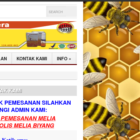
LAN
KONTAK KAMI
INFO
»
AK KAMI
K PEMESANAN SILAHKAN
GI ADMIN KAMI:
 PEMESANAN MELIA
OLIS MELIA BIYANG