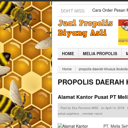
Pusat Resmi Agen J
DON'T MISS:
TANGERANG SEL
Pusat Resmi Agen J
BENGKULU TENG
Pusat Resmi Agen J
Pusat Resmi Agen J
SINJAI
Cara Order Pesa
HOME
MELIA PROPOLIS
Home
propolis daerah khusus ibukota
PROPOLIS DAERAH 
Alamat Kantor Pusat PT Meli
Post by
Eko Purnomo MSS
on
April 14, 2018
sehat sejahtera
,
member resmi
PT. Melia Seh