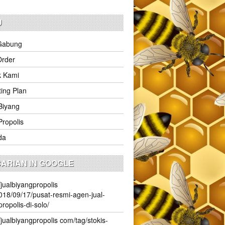
U
Gabung
Order
k Kami
ing Plan
Biyang
Propolis
da
ARIAN IN GOOGLE
//jualbiyangpropolis
18/09/17/pusat-resmi-agen-jual-
propolis-di-solo/
//jualbiyangpropolis com/tag/stokis-