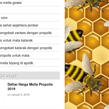
is-melia-gowa/
t com
ia sehat sejahtera jember
engobati varises dengan propolis
is untuk mata katarak
engobati katarak dengan propolis
propolis untuk mata
melia biyang di apotik
ST POST
Daftar Harga Melia Propolis
2019
on
Januari 3, 2019