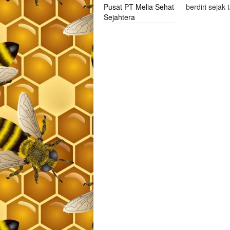
berdiri sejak
READ MORE
»