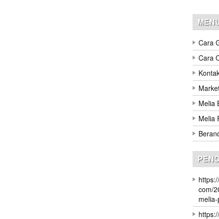
MEN
Cara 
Cara 
Konta
Market
Melia 
Melia 
Beran
PENC
https:
com/20
melia-
https: