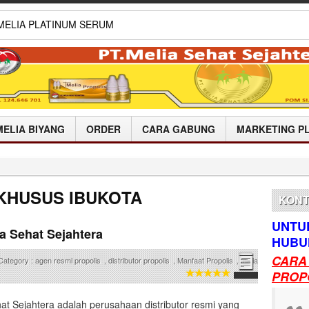
ual Melia Propolis Biyang
ATAN
ual Melia Propolis Di
AH
ual Melia Propolis Di SERUYAN
ual Melia Propolis Biyang
n MELIA PLATINUM SERUM
MELIA BIYANG
ORDER
CARA GABUNG
MARKETING P
KHUSUS IBUKOTA
KONT
UNTU
a Sehat Sejahtera
HUBUN
CARA
Category :
agen resmi propolis
,
distributor propolis
,
Manfaat Propolis
,
melia
PROP
at Sejahtera adalah perusahaan distributor resmi yang