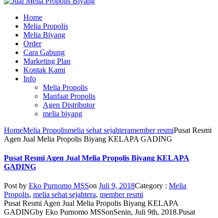
Home
Melia Propolis
Melia Biyang
Order
Cara Gabung
Marketing Plan
Kontak Kami
Info
Melia Propolis
Manfaat Propolis
Agen Distributor
melia biyang
Home
Melia Propolis
melia sehat sejahtera
member resmi
Pusat Resmi
Agen Jual Melia Propolis Biyang KELAPA GADING
Pusat Resmi Agen Jual Melia Propolis Biyang KELAPA
GADING
Post by
Eko Purnomo MSS
on
Juli 9, 2018
Category :
Melia
Propolis
,
melia sehat sejahtera
,
member resmi
Pusat Resmi Agen Jual Melia Propolis Biyang KELAPA
GADING
by
Eko Purnomo MSS
on
Senin, Juli 9th, 2018
.
Pusat