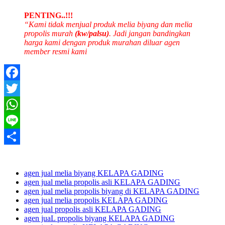
PENTING..!!!
“Kami tidak menjual produk melia biyang dan melia
propolis murah
(kw/palsu)
. Jadi jangan bandingkan
harga kami dengan produk murahan diluar agen
member resmi kami
Facebook
Twitter
WhatsApp
Line
Share
agen jual melia biyang KELAPA GADING
agen jual melia propolis asli KELAPA GADING
agen jual melia propolis biyang di KELAPA GADING
agen jual melia propolis KELAPA GADING
agen jual propolis asli KELAPA GADING
agen juaL propolis biyang KELAPA GADING