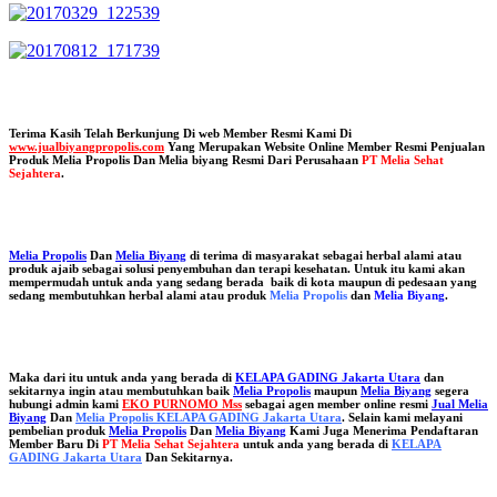
Terima Kasih Telah Berkunjung Di web Member Resmi Kami Di
www.jualbiyangpropolis.com
Yang Merupakan Website Online Member Resmi Penjualan
Produk Melia Propolis Dan Melia biyang Resmi Dari Perusahaan
PT Melia Sehat
Sejahtera
.
Melia Propolis
Dan
Melia Biyang
di terima di masyarakat sebagai herbal alami atau
produk ajaib sebagai solusi penyembuhan dan terapi kesehatan. Untuk itu kami akan
mempermudah untuk anda yang sedang berada baik di kota maupun di pedesaan yang
sedang membutuhkan herbal alami atau produk
Melia Propolis
dan
Melia Biyang
.
Maka dari itu untuk anda yang berada di
KELAPA GADING Jakarta Utara
dan
sekitarnya ingin atau membutuhkan baik
Melia Propolis
maupun
Melia Biyang
segera
hubungi admin kami
EKO PURNOMO Mss
sebagai agen member online resmi
Jual Melia
Biyang
Dan
Melia Propolis KELAPA GADING Jakarta Utara
. Selain kami melayani
pembelian produk
Melia Propolis
Dan
Melia Biyang
Kami Juga Menerima Pendaftaran
Member Baru Di
PT Melia Sehat Sejahtera
untuk anda yang berada di
KELAPA
GADING Jakarta Utara
Dan Sekitarnya.