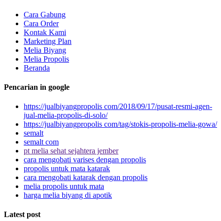
Cara Gabung
Cara Order
Kontak Kami
Marketing Plan
Melia Biyang
Melia Propolis
Beranda
Pencarian in google
https://jualbiyangpropolis com/2018/09/17/pusat-resmi-agen-
jual-melia-propolis-di-solo/
https://jualbiyangpropolis com/tag/stokis-propolis-melia-gowa/
semalt
semalt com
pt melia sehat sejahtera jember
cara mengobati varises dengan propolis
propolis untuk mata katarak
cara mengobati katarak dengan propolis
melia propolis untuk mata
harga melia biyang di apotik
Latest post