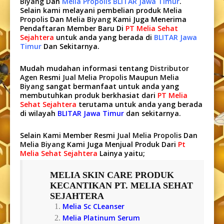
Biyang
Dan
Melia Propolis BLITAR Jawa Timur
.
Selain kami melayani pembelian produk
Melia
Propolis
Dan
Melia Biyang
Kami Juga Menerima
Pendaftaran Member Baru Di
PT Melia Sehat
Sejahtera
untuk anda yang berada di
BLITAR Jawa
Timur
Dan Sekitarnya.
Mudah mudahan informasi tentang
Distributor
Agen
Resmi
Jual Melia Propolis
Maupun
Melia
Biyang
sangat bermanfaat untuk anda yang
membutuhkan produk berkhasiat dari
PT Melia
Sehat Sejahtera
terutama untuk anda yang berada
di wilayah
BLITAR Jawa Timur
dan sekitarnya.
Selain Kami Member Resmi
Jual Melia Propolis
Dan
Melia Biyang
Kami Juga Menjual Produk Dari
Pt
Melia Sehat Sejahtera
Lainya yaitu;
MELIA SKIN CARE
PRODUK
KECANTIKAN PT. MELIA SEHAT
SEJAHTERA
Melia Sc CLeanser
Melia Platinum Serum