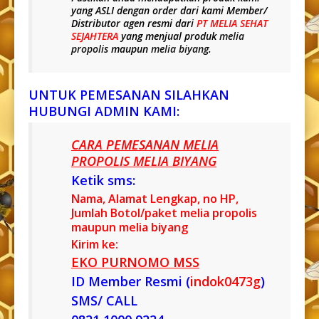
yang
ASLI
dengan order dari kami Member/
Distributor agen resmi dari
PT MELIA SEHAT
SEJAHTERA
yang menjual produk
melia
propolis
maupun
melia biyang
.
UNTUK PEMESANAN SILAHKAN
HUBUNGI ADMIN KAMI:
CARA PEMESANAN MELIA
PROPOLIS MELIA BIYANG
Ketik sms:
Nama, Alamat Lengkap, no HP,
Jumlah Botol/paket melia propolis
maupun melia biyang
Kirim ke:
EKO PURNOMO MSS
ID Member Resmi (
indok0473g
)
SMS/ CALL