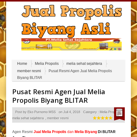
Home
Melia Propolis
melia sehat sejahtera
member resmi
Pusat Resmi Agen Jual Melia Propolis
Biyang BLITAR
Pusat Resmi Agen Jual Melia
Propolis Biyang BLITAR
Post by
Eko Purnomo MSS
on
Juli 4, 2018
Category :
Melia Propolis
,
melia sehat sejahtera
,
member resmi
Agen Resmi
Jual
Melia Propolis
dan
Melia Biyang
Di BLITAR