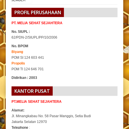
PROFIL PERUSAHAAN
PT. MELIA SEHAT SEJAHTERA
No. SIUPL :
62/PDN-2/SIUPL/PP/10/2006
No. BPOM
Biyang
POM SI 124 603 441
Propolis
POM TI 124 646 701
Didirikan : 2003
KANTOR PUSAT
PT.MELIA SEHAT SEJAHTERA
Alamat:
Jl. Minangkabau No. 58 Pasar Manggis, Setia Budi
Jakarta Selatan 12970
Telephone
: