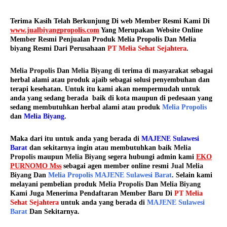
Terima Kasih Telah Berkunjung Di web Member Resmi Kami Di
www.jualbiyangpropolis.com
Yang Merupakan Website Online
Member Resmi Penjualan Produk Melia Propolis Dan Melia
biyang Resmi Dari Perusahaan
PT Melia Sehat Sejahtera
.
Melia Propolis
Dan
Melia Biyang
di terima di masyarakat sebagai
herbal alami atau produk ajaib sebagai solusi penyembuhan dan
terapi kesehatan. Untuk itu kami akan mempermudah untuk
anda yang sedang berada baik di kota maupun di pedesaan yang
sedang membutuhkan herbal alami atau produk
Melia Propolis
dan
Melia Biyang
.
Maka dari itu untuk anda yang berada di
MAJENE Sulawesi
Barat
dan sekitarnya ingin atau membutuhkan baik
Melia
Propolis
maupun
Melia Biyang
segera hubungi admin kami
EKO
PURNOMO Mss
sebagai agen member online resmi
Jual Melia
Biyang
Dan
Melia Propolis MAJENE Sulawesi Barat
. Selain kami
melayani pembelian produk
Melia Propolis
Dan
Melia Biyang
Kami Juga Menerima Pendaftaran Member Baru Di
PT Melia
Sehat Sejahtera
untuk anda yang berada di
MAJENE Sulawesi
Barat
Dan Sekitarnya.