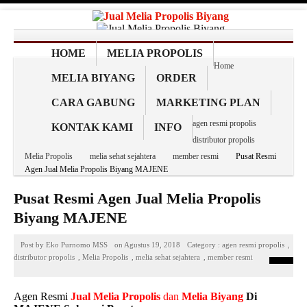
HOME
MELIA PROPOLIS
Home
MELIA BIYANG
ORDER
CARA GABUNG
MARKETING PLAN
agen resmi propolis
KONTAK KAMI
INFO
distributor propolis
Melia Propolis
melia sehat sejahtera
member resmi
Pusat Resmi
Agen Jual Melia Propolis Biyang MAJENE
Pusat Resmi Agen Jual Melia Propolis
Biyang MAJENE
Post by
Eko Purnomo MSS
on
Agustus 19, 2018
Category :
agen resmi propolis
,
distributor propolis
,
Melia Propolis
,
melia sehat sejahtera
,
member resmi
Agen Resmi
Jual
Melia Propolis
dan
Melia Biyang
Di