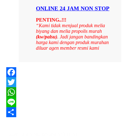
ONLINE 24 JAM NON STOP
PENTING..!!!
“Kami tidak menjual produk melia
biyang dan melia propolis murah
(kw/palsu)
. Jadi jangan bandingkan
harga kami dengan produk murahan
diluar agen member resmi kami
Facebook
Twitter
WhatsApp
Line
Share
agen jual melia biyang MAJENE