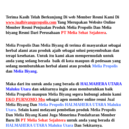
Terima Kasih Telah Berkunjung Di web Member Resmi Kami Di
www.jualbiyangpropolis.com
Yang Merupakan Website Online
Member Resmi Penjualan Produk Melia Propolis Dan Melia
biyang Resmi Dari Perusahaan
PT Melia Sehat Sejahtera
.
Melia Propolis
Dan
Melia Biyang
di terima di masyarakat sebagai
herbal alami atau produk ajaib sebagai solusi penyembuhan dan
terapi kesehatan. Untuk itu kami akan mempermudah untuk
anda yang sedang berada baik di kota maupun di pedesaan yang
sedang membutuhkan herbal alami atau produk
Melia Propolis
dan
Melia Biyang
.
Maka dari itu untuk anda yang berada di
HALMAHERA UTARA
Maluku Utara
dan sekitarnya ingin atau membutuhkan baik
Melia Propolis
maupun
Melia Biyang
segera hubungi admin kami
EKO PURNOMO Mss
sebagai agen member online resmi
Jual
Melia Biyang
Dan
Melia Propolis HALMAHERA UTARA Maluku
Utara
. Selain kami melayani pembelian produk
Melia Propolis
Dan
Melia Biyang
Kami Juga Menerima Pendaftaran Member
Baru Di
PT Melia Sehat Sejahtera
untuk anda yang berada di
HALMAHERA UTARA Maluku Utara
Dan Sekitarnya.