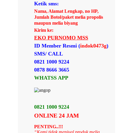
Ketik sms:
Nama, Alamat Lengkap, no HP,
Jumlah Botol/paket melia propolis
maupun melia biyang
Kirim ke:
EKO PURNOMO MSS
ID Member Resmi (
indok0473g
)
SMS/ CALL
0821 1000 9224
0878 8666 3665
WHATSS APP
0821 1000 9224
ONLINE 24 JAM
PENTING..!!!
“Kami tidak menjual produk melia