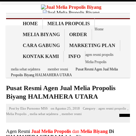
HOME
MELIA PROPOLIS
Home
MELIA BIYANG
ORDER
CARA GABUNG
MARKETING PLAN
agen resmi propolis
KONTAK KAMI
INFO
Melia Propolis
melia sehat sejahtera
member resmi
Pusat Resmi Agen Jual Melia
Propolis Biyang HALMAHERA UTARA
Pusat Resmi Agen Jual Melia Propolis
Biyang HALMAHERA UTARA
Post by
Eko Purnomo MSS
on
Agustus 25, 2018
Category :
agen resmi propolis
,
Melia Propolis
,
melia sehat sejahtera
,
member resmi
Agen Resmi
Jual
Melia Propolis
dan
Melia Biyang
Di