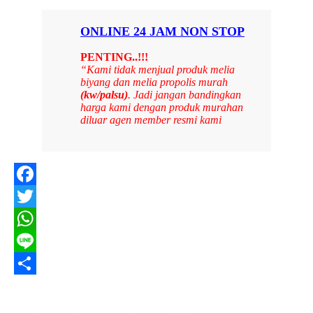
ONLINE 24 JAM NON STOP
PENTING..!!!
“Kami tidak menjual produk melia
biyang dan melia propolis murah
(kw/palsu)
. Jadi jangan bandingkan
harga kami dengan produk murahan
diluar agen member resmi kami
Facebook
Twitter
WhatsApp
Line
Share
agen jual melia biyang HALMAHERA UTARA