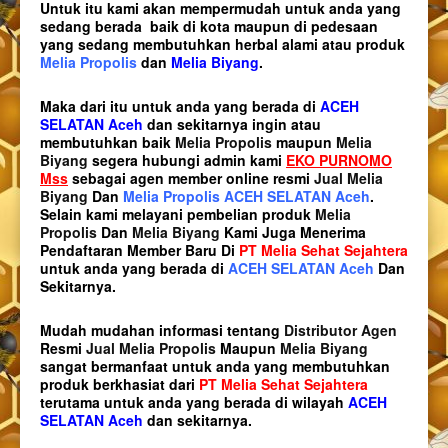
Untuk itu kami akan mempermudah untuk anda yang
sedang berada baik di kota maupun di pedesaan
yang sedang membutuhkan herbal alami atau produk
Melia Propolis
dan
Melia Biyang
.
Maka dari itu untuk anda yang berada di
ACEH
SELATAN Aceh
dan sekitarnya ingin atau
membutuhkan baik
Melia Propolis
maupun
Melia
Biyang
segera hubungi admin kami
EKO PURNOMO
Mss
sebagai agen member online resmi
Jual Melia
Biyang
Dan
Melia Propolis ACEH SELATAN Aceh
.
Selain kami melayani pembelian produk
Melia
Propolis
Dan
Melia Biyang
Kami Juga Menerima
Pendaftaran Member Baru Di
PT Melia Sehat Sejahtera
untuk anda yang berada di
ACEH SELATAN Aceh
Dan
Sekitarnya.
Mudah mudahan informasi tentang
Distributor Agen
Resmi
Jual Melia Propolis
Maupun
Melia Biyang
sangat bermanfaat untuk anda yang membutuhkan
produk berkhasiat dari
PT Melia Sehat Sejahtera
terutama untuk anda yang berada di wilayah
ACEH
SELATAN Aceh
dan sekitarnya.