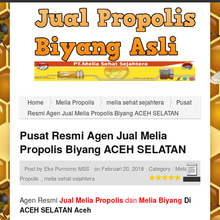
Home
Melia Propolis
melia sehat sejahtera
Pusat
Resmi Agen Jual Melia Propolis Biyang ACEH SELATAN
Pusat Resmi Agen Jual Melia
Propolis Biyang ACEH SELATAN
Post by
Eko Purnomo MSS
on
Februari 20, 2018
Category :
Melia
Propolis
,
melia sehat sejahtera
Agen Resmi
Jual
Melia Propolis
dan
Melia Biyang
Di
ACEH SELATAN Aceh