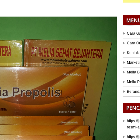
MEN
Cara G
Cara O
Kontak
Marketi
Melia B
Melia P
Berand
PENC
https:/
resmi-a
https:/