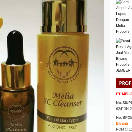
PROF
PT. MEL
No. SIUPL
62/PDN-2
No. BPO
Biyang
POM SI 1