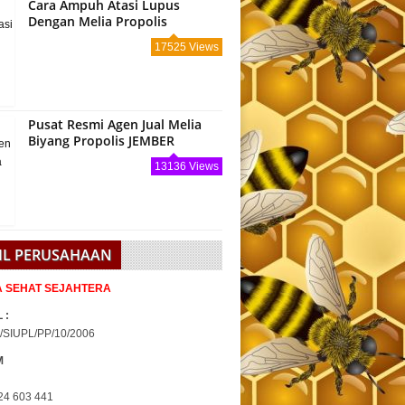
Cara Ampuh Atasi Lupus
Dengan Melia Propolis
17525 Views
Pusat Resmi Agen Jual Melia
Biyang Propolis JEMBER
13136 Views
IL PERUSAHAAN
IA SEHAT SEJAHTERA
 :
/SIUPL/PP/10/2006
M
24 603 441