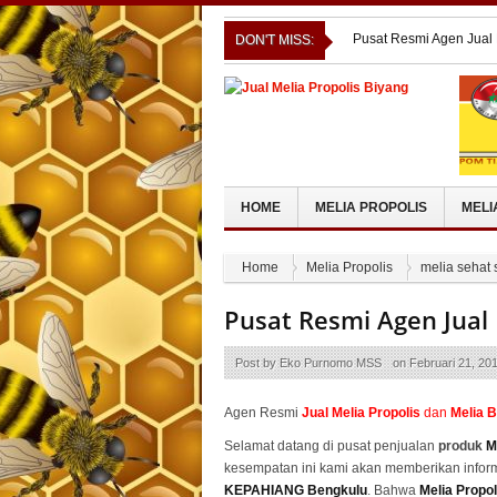
Pusat Resmi Agen Jual
DON'T MISS:
UNA
Pusat Resmi Agen Jual
PETAMBURAN
Tips Cantik Alami Deng
Pusat Resmi Agen Jual
Pusat Resmi Agen Jual
HOME
MELIA PROPOLIS
MELI
Home
Melia Propolis
melia sehat 
Pusat Resmi Agen Jual
Post by
Eko Purnomo MSS
on
Februari 21, 20
Agen Resmi
Jual
Melia Propolis
dan
Melia 
Selamat datang di pusat penjualan
produk
M
kesempatan ini kami akan memberikan infor
KEPAHIANG Bengkulu
. Bahwa
Melia Propol