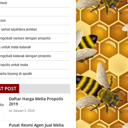
gowa/
 com
a sehat sejahtera jember
ngobati varises dengan propolis
s untuk mata katarak
ngobati katarak dengan propolis
ropolis untuk mata
elia biyang di apotik
ST POST
Daftar Harga Melia Propolis
2019
on
Januari 3, 2019
Pusat Resmi Agen Jual Melia