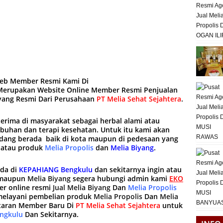
web Member Resmi Kami Di
erupakan Website Online Member Resmi Penjualan
iyang Resmi Dari Perusahaan
PT Melia Sehat Sejahtera
.
terima di masyarakat sebagai herbal alami atau
mbuhan dan terapi kesehatan. Untuk itu kami akan
ang berada baik di kota maupun di pedesaan yang
 atau produk
Melia Propolis
dan
Melia Biyang
.
ada di
KEPAHIANG Bengkulu
dan sekitarnya ingin atau
maupun
Melia Biyang
segera hubungi admin kami
EKO
r online resmi
Jual Melia Biyang
Dan
Melia Propolis
 melayani pembelian produk
Melia Propolis
Dan
Melia
taran Member Baru Di
PT Melia Sehat Sejahtera
untuk
ngkulu
Dan Sekitarnya.