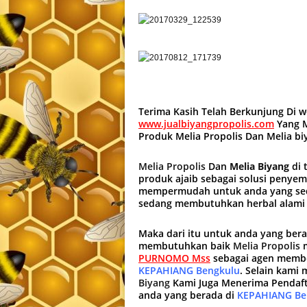
Terima Kasih Telah Berkunjung Di 
www.jualbiyangpropolis.com
Yang M
Produk Melia Propolis Dan Melia b
Melia Propolis
Dan
Melia Biyang
di 
produk ajaib sebagai solusi penye
mempermudah untuk anda yang sed
sedang membutuhkan herbal alami
Maka dari itu untuk anda yang ber
membutuhkan baik
Melia Propolis
PURNOMO Mss
sebagai agen membe
KEPAHIANG Bengkulu
. Selain kami
Biyang
Kami Juga Menerima Pendaf
anda yang berada di
KEPAHIANG Be