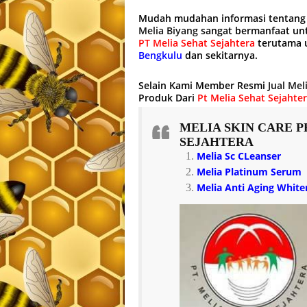
Mudah mudahan informasi tentan
Melia Biyang
sangat bermanfaat un
PT Melia Sehat Sejahtera
terutama u
Bengkulu
dan sekitarnya.
Selain Kami Member Resmi
Jual Mel
Produk Dari
Pt Melia Sehat Sejahte
MELIA SKIN CARE
P
SEJAHTERA
Melia Sc CLeanser
Melia Platinum Serum
Melia Anti Aging Whit