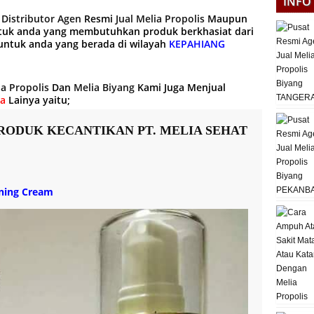
INFO
g
Distributor Agen
Resmi
Jual Melia Propolis
Maupun
tuk anda yang membutuhkan produk berkhasiat dari
ntuk anda yang berada di wilayah
KEPAHIANG
ia Propolis
Dan
Melia Biyang
Kami Juga Menjual
ra
Lainya yaitu;
RODUK KECANTIKAN PT. MELIA SEHAT
ening Cream