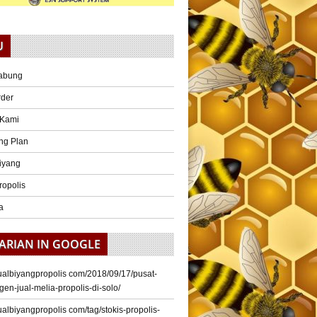
U
abung
rder
 Kami
ng Plan
iyang
ropolis
a
ARIAN IN GOOGLE
/jualbiyangpropolis com/2018/09/17/pusat-
gen-jual-melia-propolis-di-solo/
/jualbiyangpropolis com/tag/stokis-propolis-