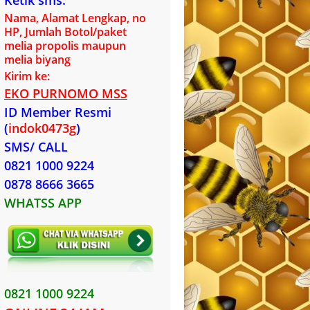
Ketik sms:
Nama, Alamat Lengkap, no
HP, Jumlah Botol/paket
melia propolis maupun
melia biyang
Kirim ke:
EKO PURNOMO MSS
ID Member Resmi
(
indok0473g
)
SMS/ CALL
0821 1000 9224
0878 8666 3665
WHATSS APP
0821 1000 9224