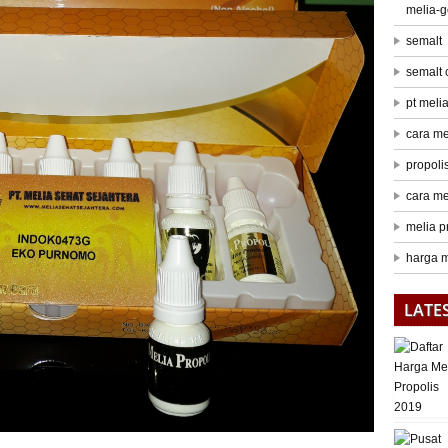
melia-
semalt
semalt
pt meli
cara me
propoli
cara me
melia p
harga m
LATE