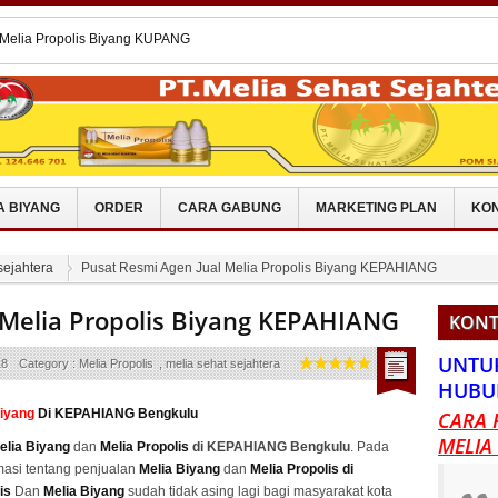
 Melia Propolis Biyang TOJO UNA
 Melia Propolis Biyang GROGOL
an Melia Sc Cleanser
 Melia Propolis Biyang MAMASA
 Melia Propolis Biyang KUPANG
A BIYANG
ORDER
CARA GABUNG
MARKETING PLAN
KON
sejahtera
Pusat Resmi Agen Jual Melia Propolis Biyang KEPAHIANG
 Melia Propolis Biyang KEPAHIANG
KONT
UNTU
18
Category :
Melia Propolis
,
melia sehat sejahtera
HUBU
Biyang
Di KEPAHIANG Bengkulu
CARA 
MELIA
elia Biyang
dan
Melia Propolis
di KEPAHIANG Bengkulu
. Pada
masi tentang penjualan
Melia Biyang
dan
Melia Propolis di
is
Dan
Melia Biyang
sudah tidak asing lagi bagi masyarakat kota