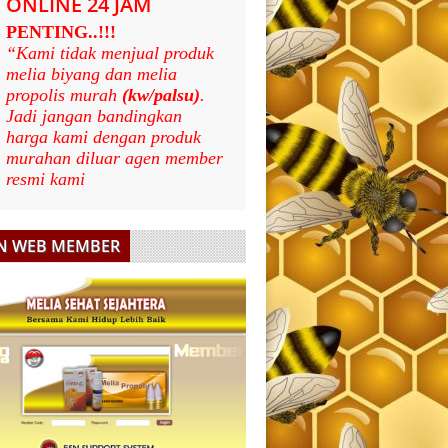
ONLINE 24 JAM
PENTING..!!!
“Kami tidak menjual produk
melia biyang dan melia
propolis murah
(kw/palsu)
.
Jadi jangan bandingkan
harga kami dengan produk
murahan diluar agen member
resmi kami
N WEB MEMBER