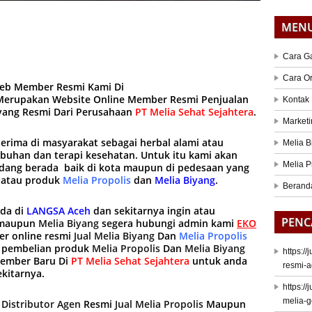
MEN
Cara G
Cara O
web Member Resmi Kami Di
erupakan Website Online Member Resmi Penjualan
Kontak
iyang Resmi Dari Perusahaan
PT Melia Sehat Sejahtera
.
Marketi
terima di masyarakat sebagai herbal alami atau
Melia B
mbuhan dan terapi kesehatan. Untuk itu kami akan
Melia P
ang berada baik di kota maupun di pedesaan yang
 atau produk
Melia Propolis
dan
Melia Biyang
.
Berand
ada di
LANGSA Aceh
dan sekitarnya ingin atau
PENC
maupun
Melia Biyang
segera hubungi admin kami
EKO
r online resmi
Jual Melia Biyang
Dan
Melia Propolis
i pembelian produk
Melia Propolis
Dan
Melia Biyang
https:/
Member Baru Di
PT Melia Sehat Sejahtera
untuk anda
resmi-a
kitarnya.
https:/
melia-
g
Distributor Agen
Resmi
Jual Melia Propolis
Maupun