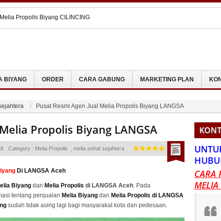
 Melia Propolis Di SURABAYA
Melia Propolis Di SOLO
 Melia Propolis Biyang JEMBRANA
an Kolesterol Dengan Melia Biyang
Melia Propolis Biyang CILINCING
A BIYANG
ORDER
CARA GABUNG
MARKETING PLAN
KON
sejahtera
Pusat Resmi Agen Jual Melia Propolis Biyang LANGSA
 Melia Propolis Biyang LANGSA
KONT
UNTU
18
Category :
Melia Propolis
,
melia sehat sejahtera
HUBU
Biyang
Di LANGSA Aceh
CARA 
MELIA
elia Biyang
dan
Melia Propolis
di LANGSA Aceh
. Pada
masi tentang penjualan
Melia Biyang
dan
Melia Propolis di LANGSA
ang
sudah tidak asing lagi bagi masyarakat kota dan pedesaan.