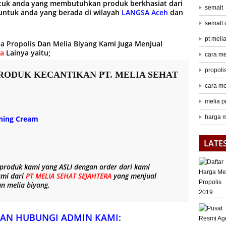
tuk anda yang membutuhkan produk berkhasiat dari
semalt
ntuk anda yang berada di wilayah
LANGSA Aceh
dan
semalt
pt meli
ia Propolis
Dan
Melia Biyang
Kami Juga Menjual
ra
Lainya yaitu;
cara me
propoli
RODUK KECANTIKAN PT. MELIA SEHAT
cara me
melia p
harga m
ening Cream
LATE
 produk kami yang
ASLI
dengan order dari kami
smi dari
PT MELIA SEHAT SEJAHTERA
yang menjual
un
melia biyang
.
AN HUBUNGI ADMIN KAMI: