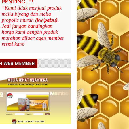
PENTING..!!!
“Kami tidak menjual produk
melia biyang dan melia
propolis murah
(kw/palsu)
.
Jadi jangan bandingkan
harga kami dengan produk
murahan diluar agen member
resmi kami
N WEB MEMBER