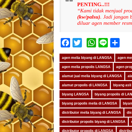
PENTING..!!!
“Kami tidak menjual pro
(kw/palsu)
. Jadi jangan
diluar agen member resm
Facebook
Twitter
WhatsA
Line
Sh
agen melia biyang di LANGSA
agen me
agen melia propolis LANGSA
agen pro
alamat jual melia biyang di LANGSA
al
alamat propolis di LANGSA
biyang asl
biyang LANGSA
biyang propolis di L
biyang propolis melia di LANGSA
biya
distributor melia biyang di LANGSA
di
distributor propolis biyang di LANGSA
distributor propolis di LANGSA
distrib