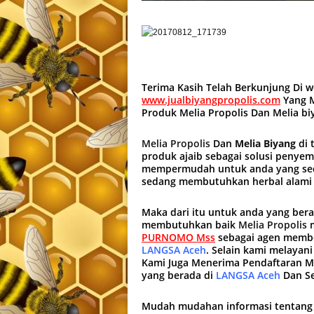
Terima Kasih Telah Berkunjung Di 
www.jualbiyangpropolis.com
Yang M
Produk Melia Propolis Dan Melia b
Melia Propolis
Dan
Melia Biyang
di 
produk ajaib sebagai solusi penye
mempermudah untuk anda yang sed
sedang membutuhkan herbal alami
Maka dari itu untuk anda yang ber
membutuhkan baik
Melia Propolis
PURNOMO Mss
sebagai agen membe
LANGSA Aceh
. Selain kami melayan
Kami Juga Menerima Pendaftaran 
yang berada di
LANGSA Aceh
Dan Se
Mudah mudahan informasi tentan