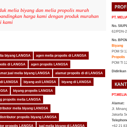
PROF
duk melia biyang dan melia propolis murah
 bandingkan harga kami dengan produk murahan
PT. MEL
i kami
No. SIUPL
62/PDN-2
pp
are
No. BPO
Biyang
POM SI 1
lia biyang LANGSA
agen melia propolis di LANGSA
Propolis
POM TI 1
polis di LANGSA
agen propolis LANGSA
Didirikan
amat jual melia biyang LANGSA
alamat propolis di di LANGSA
i di LANGSA
biyang asli LANGSA
biyang di LANGSA
KANT
ANGSA
biyang propolis LANGSA
PT.MELI
ng propolis melia LANGSA
Alamat:
stributor melia biyang LANGSA
Jl. Minan
Jakarta S
distributor propolis biyang LANGSA
Telepho
+62 21 83
utor propolis LANGSA
jual melia biyang di LANGSA