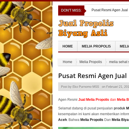
Pusat Resmi Agen Jual
DON'T MISS:
Pusat Resmi Agen Jual 
Pusat Resmi Agen Jual
Cara Ampuh Mengeluark
Pusat Resmi Agen Jual 
HOME
MELIA PROPOLIS
MELI
Home
Melia Propolis
melia sehat 
Pusat Resmi Agen Jual
Post by
Eko Purnomo MSS
on
Februari 21, 20
Agen Resmi
Jual
Melia Propolis
dan
Melia 
Selamat datang di pusat penjualan
produk
M
kesempatan ini kami akan memberikan infor
Aceh
. Bahwa
Melia Propolis
Dan
Melia Biy