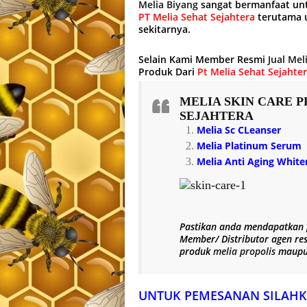
Melia Biyang
sangat bermanfaat un
PT Melia Sehat Sejahtera
terutama u
sekitarnya.
Selain Kami Member Resmi
Jual Mel
Produk Dari
Pt Melia Sehat Sejahte
MELIA SKIN CARE
P
SEJAHTERA
Melia Sc CLeanser
Melia Platinum Serum
Melia Anti Aging Whit
Pastikan anda mendapatkan
Member/ Distributor agen re
produk
melia propolis
maup
UNTUK PEMESANAN SILAHK