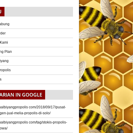
U
abung
rder
 Kami
ng Plan
iyang
ropolis
a
ARIAN IN GOOGLE
/jualbiyangpropolis com/2018/09/17/pusat-
gen-jual-melia-propolis-di-solo/
/jualbiyangpropolis com/tag/stokis-propolis-
gowa/