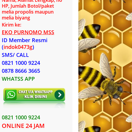
Nama, Alamat Lengkap, no
HP, Jumlah Botol/paket
melia propolis maupun
melia biyang
Kirim ke:
EKO PURNOMO MSS
ID Member Resmi
(
indok0473g
)
SMS/ CALL
0821 1000 9224
0878 8666 3665
WHATSS APP
0821 1000 9224
ONLINE 24 JAM