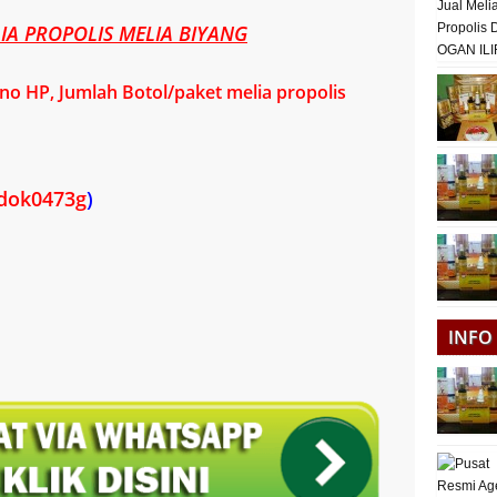
A PROPOLIS MELIA BIYANG
o HP, Jumlah Botol/paket melia propolis
dok0473g
)
INFO