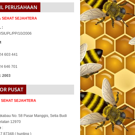
IL PERUSAHAAN
IA SEHAT SEJAHTERA
 :
/SIUPL/PP/10/2006
M
24 603 441
24 646 701
 : 2003
OR PUSAT
A SEHAT SEJAHTERA
gkabau No. 58 Pasar Manggis, Setia Budi
elatan 12970
ne
:
7 87348 ( hunting )