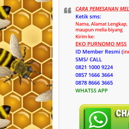
CARA PEMESANAN MELI
Ketik sms:
Nama, Alamat Lengkap, n
maupun melia biyang
Kirim ke:
EKO PURNOMO MSS
ID Member Resmi (
in
SMS/ CALL
0821 1000 9224
0857 1666 3664
0878 8666 3665
WHATSS APP