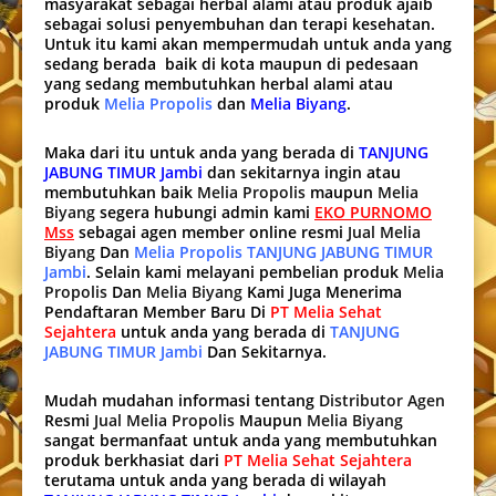
masyarakat sebagai herbal alami atau produk ajaib
sebagai solusi penyembuhan dan terapi kesehatan.
Untuk itu kami akan mempermudah untuk anda yang
sedang berada baik di kota maupun di pedesaan
yang sedang membutuhkan herbal alami atau
produk
Melia Propolis
dan
Melia Biyang
.
Maka dari itu untuk anda yang berada di
TANJUNG
JABUNG TIMUR Jambi
dan sekitarnya ingin atau
membutuhkan baik
Melia Propolis
maupun
Melia
Biyang
segera hubungi admin kami
EKO PURNOMO
Mss
sebagai agen member online resmi
Jual Melia
Biyang
Dan
Melia Propolis TANJUNG JABUNG TIMUR
Jambi
. Selain kami melayani pembelian produk
Melia
Propolis
Dan
Melia Biyang
Kami Juga Menerima
Pendaftaran Member Baru Di
PT Melia Sehat
Sejahtera
untuk anda yang berada di
TANJUNG
JABUNG TIMUR Jambi
Dan Sekitarnya.
Mudah mudahan informasi tentang
Distributor Agen
Resmi
Jual Melia Propolis
Maupun
Melia Biyang
sangat bermanfaat untuk anda yang membutuhkan
produk berkhasiat dari
PT Melia Sehat Sejahtera
terutama untuk anda yang berada di wilayah