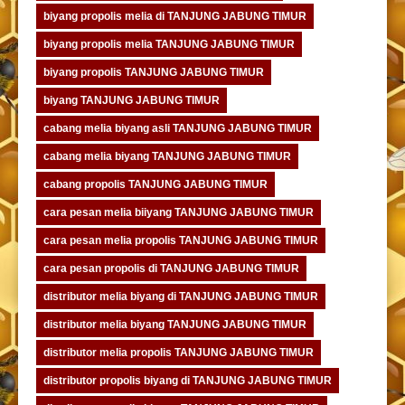
biyang propolis melia di TANJUNG JABUNG TIMUR
biyang propolis melia TANJUNG JABUNG TIMUR
biyang propolis TANJUNG JABUNG TIMUR
biyang TANJUNG JABUNG TIMUR
cabang melia biyang asli TANJUNG JABUNG TIMUR
cabang melia biyang TANJUNG JABUNG TIMUR
cabang propolis TANJUNG JABUNG TIMUR
cara pesan melia biiyang TANJUNG JABUNG TIMUR
cara pesan melia propolis TANJUNG JABUNG TIMUR
cara pesan propolis di TANJUNG JABUNG TIMUR
distributor melia biyang di TANJUNG JABUNG TIMUR
distributor melia biyang TANJUNG JABUNG TIMUR
distributor melia propolis TANJUNG JABUNG TIMUR
distributor propolis biyang di TANJUNG JABUNG TIMUR