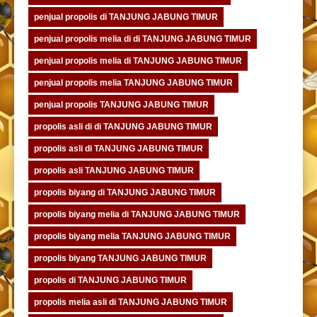
penjual propolis di TANJUNG JABUNG TIMUR
penjual propolis melia di di TANJUNG JABUNG TIMUR
penjual propolis melia di TANJUNG JABUNG TIMUR
penjual propolis melia TANJUNG JABUNG TIMUR
penjual propolis TANJUNG JABUNG TIMUR
propolis asli di di TANJUNG JABUNG TIMUR
propolis asli di TANJUNG JABUNG TIMUR
propolis asli TANJUNG JABUNG TIMUR
propolis biyang di TANJUNG JABUNG TIMUR
propolis biyang melia di TANJUNG JABUNG TIMUR
propolis biyang melia TANJUNG JABUNG TIMUR
propolis biyang TANJUNG JABUNG TIMUR
propolis di TANJUNG JABUNG TIMUR
propolis melia asli di TANJUNG JABUNG TIMUR