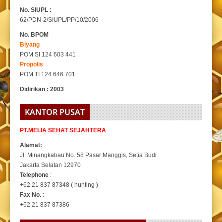
No. SIUPL :
62/PDN-2/SIUPL/PP/10/2006
No. BPOM
Biyang
POM SI 124 603 441
Propolis
POM TI 124 646 701
Didirikan : 2003
KANTOR PUSAT
PT.MELIA SEHAT SEJAHTERA
Alamat:
Jl. Minangkabau No. 58 Pasar Manggis, Setia Budi
Jakarta Selatan 12970
Telephone
:
+62 21 837 87348 ( hunting )
Fax No.
:
+62 21 837 87386