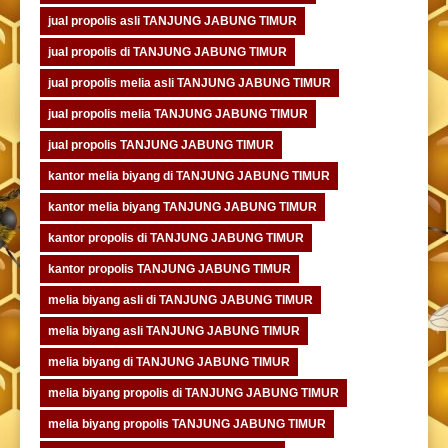
jual propolis asli TANJUNG JABUNG TIMUR
jual propolis di TANJUNG JABUNG TIMUR
jual propolis melia asli TANJUNG JABUNG TIMUR
jual propolis melia TANJUNG JABUNG TIMUR
jual propolis TANJUNG JABUNG TIMUR
kantor melia biyang di TANJUNG JABUNG TIMUR
kantor melia biyang TANJUNG JABUNG TIMUR
kantor propolis di TANJUNG JABUNG TIMUR
kantor propolis TANJUNG JABUNG TIMUR
melia biyang asli di TANJUNG JABUNG TIMUR
melia biyang asli TANJUNG JABUNG TIMUR
melia biyang di TANJUNG JABUNG TIMUR
melia biyang propolis di TANJUNG JABUNG TIMUR
melia biyang propolis TANJUNG JABUNG TIMUR