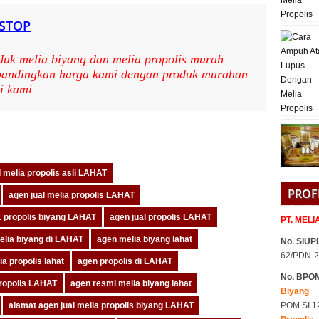
 STOP
duk melia biyang dan melia propolis murah
 bandingkan harga kami dengan produk murahan
i kami
pp
are
l melia propolis asli LAHAT
PROF
agen jual melia propolis LAHAT
L propolis biyang LAHAT
agen jual propolis LAHAT
PT. MEL
elia biyang di LAHAT
agen melia biyang lahat
No. SIUPL
62/PDN-2
a propolis lahat
agen propolis di LAHAT
No. BPO
propolis LAHAT
agen resmi melia biyang lahat
Biyang
alamat agen jual melia propolis biyang LAHAT
POM SI 1