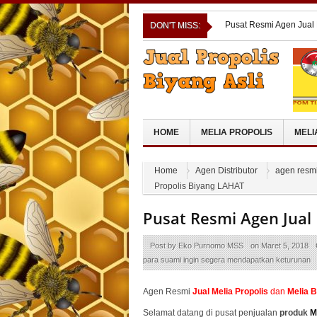
Pusat Resmi Agen Jual
DON'T MISS:
ANAMBAS
Pusat Resmi Agen Jual
Pusat Resmi Agen Jual
Cara Ampuh Atasi Penya
Propolis
Pusat Resmi Agen Jual
TENGGARA
HOME
MELIA PROPOLIS
MELI
Home
Agen Distributor
agen resmi
Propolis Biyang LAHAT
Pusat Resmi Agen Jual
Post by
Eko Purnomo MSS
on
Maret 5, 2018
para suami ingin segera mendapatkan keturunan
Agen Resmi
Jual
Melia Propolis
dan
Melia 
Selamat datang di pusat penjualan
produk
M