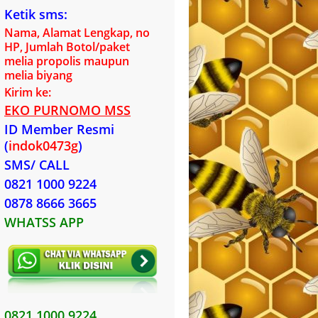
Ketik sms:
Nama, Alamat Lengkap, no
HP, Jumlah Botol/paket
melia propolis maupun
melia biyang
Kirim ke:
EKO PURNOMO MSS
ID Member Resmi
(
indok0473g
)
SMS/ CALL
0821 1000 9224
0878 8666 3665
WHATSS APP
0821 1000 9224