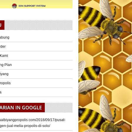
U
abung
rder
 Kami
ng Plan
iyang
ropolis
a
ARIAN IN GOOGLE
/jualbiyangpropolis com/2018/09/17/pusat-
gen-jual-melia-propolis-di-solo/