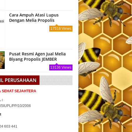
Cara Ampuh Atasi Lupus
Dengan Melia Propolis
17518 Views
Pusat Resmi Agen Jual Melia
Biyang Propolis JEMBER
13136 Views
IL PERUSAHAAN
IA SEHAT SEJAHTERA
 :
/SIUPL/PP/10/2006
M
24 603 441