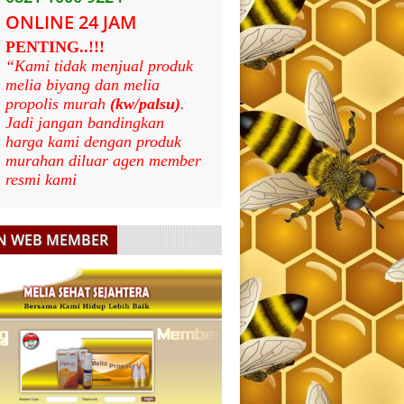
ONLINE 24 JAM
PENTING..!!!
“Kami tidak menjual produk
melia biyang dan melia
propolis murah
(kw/palsu)
.
Jadi jangan bandingkan
harga kami dengan produk
murahan diluar agen member
resmi kami
N WEB MEMBER