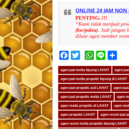
ONLINE 24 JAM NON
PENTING..!!!
“Kami tidak menjual pro
(kw/palsu)
. Jadi jangan
diluar agen member resm
Facebook
Twitter
WhatsA
Line
Sh
agen jual melia biyang LAHAT
agen jua
agen jual melia propolis biyang di LAHAT
agen jual propolis asli LAHAT
agen jua
agen jual propolis melia LAHAT
agen m
agen melia propolis di LAHAT
agen meli
agen propolis LAHAT
agen resmi jual 
agen resmi melia propolis biyang LAHAT