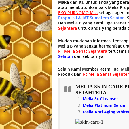
Maka dari itu untuk anda yang ber
atau membutuhkan baik
Melia Prop
EKO PURNOMO Mss
sebagai agen m
Propolis LAHAT Sumatera Selatan
. 
Dan
Melia Biyang
Kami Juga Meneri
Sejahtera
untuk anda yang berada 
Mudah mudahan informasi tentan
Melia Biyang
sangat bermanfaat un
PT Melia Sehat Sejahtera
terutama u
Selatan
dan sekitarnya.
Selain Kami Member Resmi
Jual Mel
Produk Dari
Pt Melia Sehat Sejahte
MELIA SKIN CARE
P
SEJAHTERA
Melia Sc CLeanser
Melia Platinum Serum
Melia Anti Aging Whit