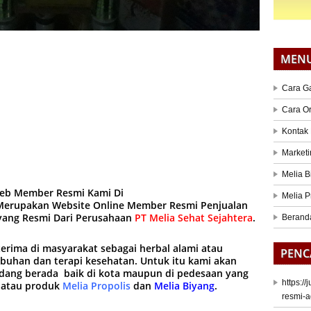
MEN
Cara G
Cara O
Kontak
Marketi
Melia B
web Member Resmi Kami Di
Melia P
erupakan Website Online Member Resmi Penjualan
iyang Resmi Dari Perusahaan
PT Melia Sehat Sejahtera
.
Berand
terima di masyarakat sebagai herbal alami atau
PENC
mbuhan dan terapi kesehatan. Untuk itu kami akan
ang berada baik di kota maupun di pedesaan yang
https:/
 atau produk
Melia Propolis
dan
Melia Biyang
.
resmi-a