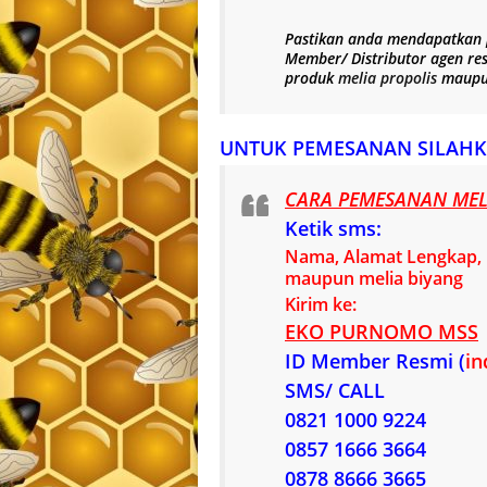
Pastikan anda mendapatkan
Member/ Distributor agen re
produk
melia propolis
maup
UNTUK PEMESANAN SILAHK
CARA PEMESANAN MELI
Ketik sms:
Nama, Alamat Lengkap, n
maupun melia biyang
Kirim ke:
EKO PURNOMO MSS
ID Member Resmi (
in
SMS/ CALL
0821 1000 9224
0857 1666 3664
0878 8666 3665