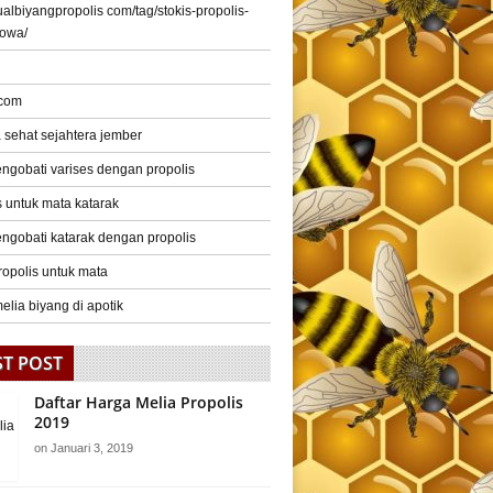
/jualbiyangpropolis com/tag/stokis-propolis-
gowa/
 com
a sehat sejahtera jember
ngobati varises dengan propolis
s untuk mata katarak
ngobati katarak dengan propolis
ropolis untuk mata
elia biyang di apotik
ST POST
Daftar Harga Melia Propolis
2019
on
Januari 3, 2019