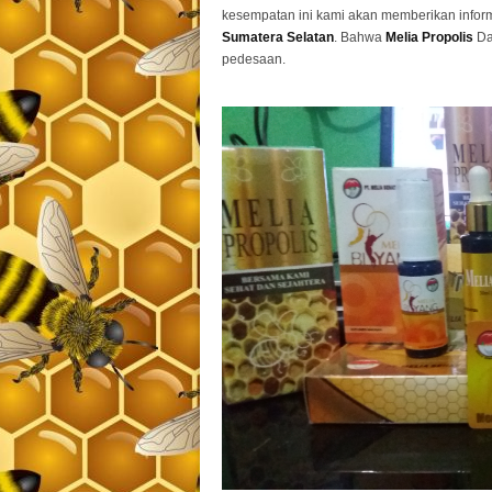
kesempatan ini kami akan memberikan infor
Sumatera Selatan
. Bahwa
Melia Propolis
D
pedesaan.