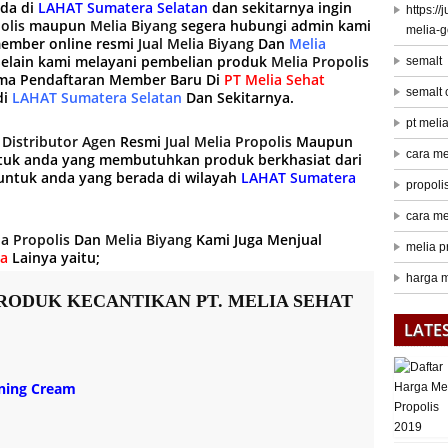
ada di
LAHAT Sumatera Selatan
dan sekitarnya ingin
https:/
olis
maupun
Melia Biyang
segera hubungi admin kami
melia-
ember online resmi
Jual Melia Biyang
Dan
Melia
Selain kami melayani pembelian produk
Melia Propolis
semalt
ma Pendaftaran Member Baru Di
PT Melia Sehat
semalt
di
LAHAT Sumatera Selatan
Dan Sekitarnya.
pt meli
g
Distributor Agen
Resmi
Jual Melia Propolis
Maupun
cara me
tuk anda yang membutuhkan produk berkhasiat dari
ntuk anda yang berada di wilayah
LAHAT Sumatera
propoli
cara me
ia Propolis
Dan
Melia Biyang
Kami Juga Menjual
melia p
ra
Lainya yaitu;
harga m
RODUK KECANTIKAN PT. MELIA SEHAT
LATE
ening Cream