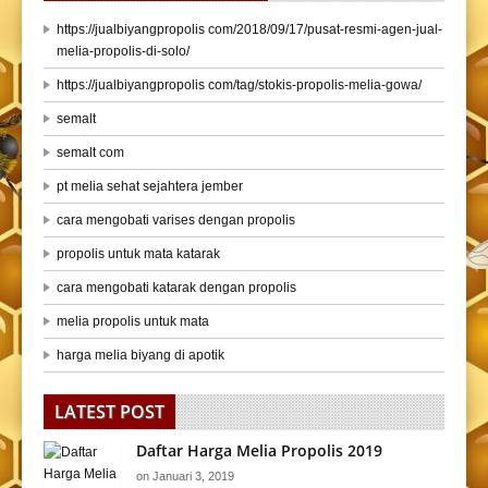
https://jualbiyangpropolis com/2018/09/17/pusat-resmi-agen-jual-
melia-propolis-di-solo/
https://jualbiyangpropolis com/tag/stokis-propolis-melia-gowa/
semalt
semalt com
pt melia sehat sejahtera jember
cara mengobati varises dengan propolis
propolis untuk mata katarak
cara mengobati katarak dengan propolis
melia propolis untuk mata
harga melia biyang di apotik
LATEST POST
Daftar Harga Melia Propolis 2019
on
Januari 3, 2019