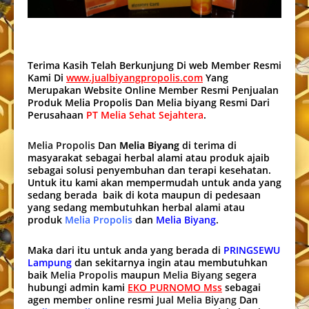
Terima Kasih Telah Berkunjung Di web Member Resmi
Kami Di
www.jualbiyangpropolis.com
Yang
Merupakan Website Online Member Resmi Penjualan
Produk Melia Propolis Dan Melia biyang Resmi Dari
Perusahaan
PT Melia Sehat Sejahtera
.
Melia Propolis
Dan
Melia Biyang
di terima di
masyarakat sebagai herbal alami atau produk ajaib
sebagai solusi penyembuhan dan terapi kesehatan.
Untuk itu kami akan mempermudah untuk anda yang
sedang berada baik di kota maupun di pedesaan
yang sedang membutuhkan herbal alami atau
produk
Melia Propolis
dan
Melia Biyang
.
Maka dari itu untuk anda yang berada di
PRINGSEWU
Lampung
dan sekitarnya ingin atau membutuhkan
baik
Melia Propolis
maupun
Melia Biyang
segera
hubungi admin kami
EKO PURNOMO Mss
sebagai
agen member online resmi
Jual Melia Biyang
Dan