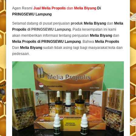
Agen Resmi
Jual
Melia Propolis
dan
Melia Biyang
Di
PRINGSEWU Lampung
Selamat datang di pusat penjualan
produk
Melia Biyang
dan
Melia
Propolis
di PRINGSEWU Lampung
. Pada kesempatan ini kami
akan memberikan informasi tentang penjualan
Melia Biyang
dan
Melia Propolis di PRINGSEWU Lampung
. Bahwa
Melia Propolis
Dan
Melia Biyang
sudah tidak asing lagi bagi masyarakat kota dan
pedesaan.