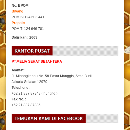
No. BPOM
Biyang
POM SI 124 603 441
Propolis
POM TI 124 646 701
Didirikan : 2003
KANTOR PUSAT
PT.MELIA SEHAT SEJAHTERA
Alamat:
Jl. Minangkabau No. 58 Pasar Manggis, Setia Budi
Jakarta Selatan 12970
Telephone
:
+62 21 837 87348 ( hunting )
Fax No.
:
+62 21 837 87386
TEMUKAN KAMI DI FACEBOOK