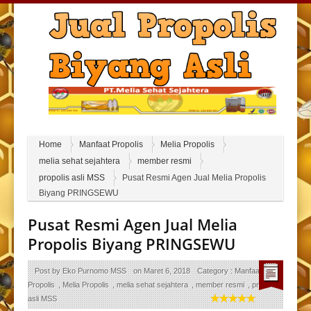
Home
Manfaat Propolis
Melia Propolis
melia sehat sejahtera
member resmi
propolis asli MSS
Pusat Resmi Agen Jual Melia Propolis
Biyang PRINGSEWU
Pusat Resmi Agen Jual Melia
Propolis Biyang PRINGSEWU
Post by
Eko Purnomo MSS
on
Maret 6, 2018
Category :
Manfaat
Propolis
,
Melia Propolis
,
melia sehat sejahtera
,
member resmi
,
propolis
asli MSS