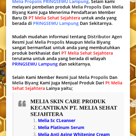
Melia Propolis PRINGSEWU Lampung
. Selain kami
melayani pembelian produk
Melia Propolis
Dan
Melia
Biyang
Kami Juga Menerima Pendaftaran Member
Baru Di
PT Melia Sehat Sejahtera
untuk anda yang
berada di
PRINGSEWU Lampung
Dan Sekitarnya.
Mudah mudahan informasi tentang
Distributor Agen
Resmi
Jual Melia Propolis
Maupun
Melia Biyang
sangat bermanfaat untuk anda yang membutuhkan
produk berkhasiat dari
PT Melia Sehat Sejahtera
terutama untuk anda yang berada di wilayah
PRINGSEWU Lampung
dan sekitarnya.
Selain Kami Member Resmi
Jual Melia Propolis
Dan
Melia Biyang
Kami Juga Menjual Produk Dari
Pt Melia
Sehat Sejahtera
Lainya yaitu;
MELIA SKIN CARE
PRODUK
KECANTIKAN PT. MELIA SEHAT
SEJAHTERA
Melia Sc CLeanser
Melia Platinum Serum
Melia Anti Aging Whitening Cream