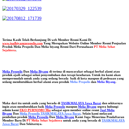
Terima Kasih Telah Berkunjung Di web Member Resmi Kami Di
www.jualbiyangpropolis.com
Yang Merupakan Website Online Member Resmi Penjualan
Produk Melia Propolis Dan Melia biyang Resmi Dari Perusahaan
PT Melia Sehat
Sejahtera
.
Melia Propolis
Dan
Melia Biyang
di terima di masyarakat sebagai herbal alami atau
produk ajaib sebagai solusi penyembuhan dan terapi kesehatan. Untuk itu kami akan
mempermudah untuk anda yang sedang berada baik di kota maupun di pedesaan yang
sedang membutuhkan herbal alami atau produk
Melia Propolis
dan
Melia Biyang
.
Maka dari itu untuk anda yang berada di
TASIKMALAYA Jawa Barat
dan sekitarnya
ingin atau membutuhkan baik
Melia Propolis
maupun
Melia Biyang
segera hubungi
admin kami
EKO PURNOMO Mss
sebagai agen member online resmi
Jual Melia
Biyang
Dan
Melia Propolis TASIKMALAYA Jawa Barat
. Selain kami melayani
pembelian produk
Melia Propolis
Dan
Melia Biyang
Kami Juga Menerima Pendaftaran
Member Baru Di
PT Melia Sehat Sejahtera
untuk anda yang berada di
TASIKMALAYA
Jawa Barat
Dan Sekitarnya.