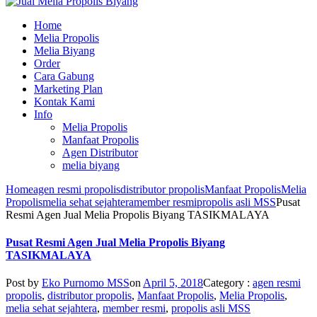
Home
Melia Propolis
Melia Biyang
Order
Cara Gabung
Marketing Plan
Kontak Kami
Info
Melia Propolis
Manfaat Propolis
Agen Distributor
melia biyang
Home
agen resmi propolis
distributor propolis
Manfaat Propolis
Melia
Propolis
melia sehat sejahtera
member resmi
propolis asli MSS
Pusat
Resmi Agen Jual Melia Propolis Biyang TASIKMALAYA
Pusat Resmi Agen Jual Melia Propolis Biyang
TASIKMALAYA
Post by
Eko Purnomo MSS
on
April 5, 2018
Category :
agen resmi
propolis
,
distributor propolis
,
Manfaat Propolis
,
Melia Propolis
,
melia sehat sejahtera
,
member resmi
,
propolis asli MSS