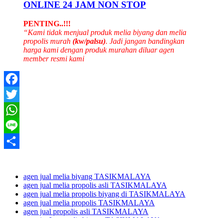
ONLINE 24 JAM NON STOP
PENTING..!!!
“Kami tidak menjual produk melia biyang dan melia
propolis murah
(kw/palsu)
. Jadi jangan bandingkan
harga kami dengan produk murahan diluar agen
member resmi kami
Facebook
Twitter
WhatsApp
Line
Share
agen jual melia biyang TASIKMALAYA
agen jual melia propolis asli TASIKMALAYA
agen jual melia propolis biyang di TASIKMALAYA
agen jual melia propolis TASIKMALAYA
agen jual propolis asli TASIKMALAYA