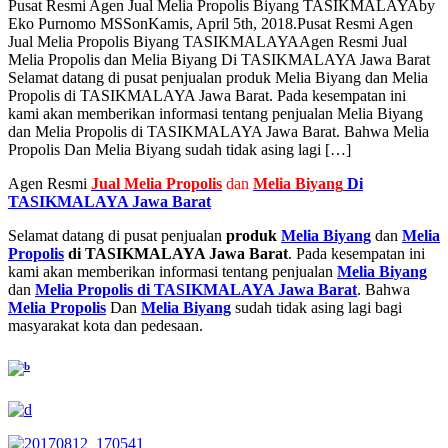
Pusat Resmi Agen Jual Melia Propolis Biyang TASIKMALAYA
by
Eko Purnomo MSS
on
Kamis, April 5th, 2018
.
Pusat Resmi Agen
Jual Melia Propolis Biyang TASIKMALAYA
Agen Resmi Jual
Melia Propolis dan Melia Biyang Di TASIKMALAYA Jawa Barat
Selamat datang di pusat penjualan produk Melia Biyang dan Melia
Propolis di TASIKMALAYA Jawa Barat. Pada kesempatan ini
kami akan memberikan informasi tentang penjualan Melia Biyang
dan Melia Propolis di TASIKMALAYA Jawa Barat. Bahwa Melia
Propolis Dan Melia Biyang sudah tidak asing lagi […]
Agen Resmi
Jual
Melia Propolis
dan
Melia Biyang
Di
TASIKMALAYA Jawa Barat
Selamat datang di pusat penjualan
produk
Melia Biyang
dan
Melia
Propolis
di TASIKMALAYA Jawa Barat
. Pada kesempatan ini
kami akan memberikan informasi tentang penjualan
Melia Biyang
dan
Melia Propolis di TASIKMALAYA Jawa Barat
. Bahwa
Melia Propolis
Dan
Melia Biyang
sudah tidak asing lagi bagi
masyarakat kota dan pedesaan.