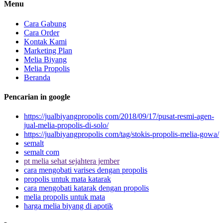
Menu
Cara Gabung
Cara Order
Kontak Kami
Marketing Plan
Melia Biyang
Melia Propolis
Beranda
Pencarian in google
https://jualbiyangpropolis com/2018/09/17/pusat-resmi-agen-
jual-melia-propolis-di-solo/
https://jualbiyangpropolis com/tag/stokis-propolis-melia-gowa/
semalt
semalt com
pt melia sehat sejahtera jember
cara mengobati varises dengan propolis
propolis untuk mata katarak
cara mengobati katarak dengan propolis
melia propolis untuk mata
harga melia biyang di apotik