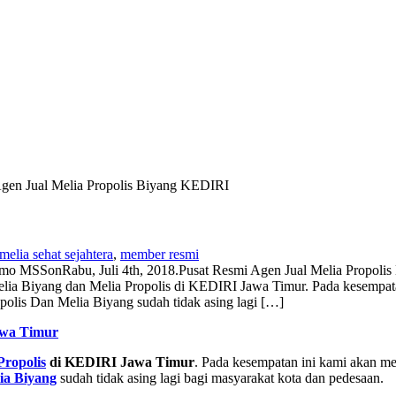
gen Jual Melia Propolis Biyang KEDIRI
melia sehat sejahtera
,
member resmi
omo MSS
on
Rabu, Juli 4th, 2018
.
Pusat Resmi Agen Jual Melia Propoli
lia Biyang dan Melia Propolis di KEDIRI Jawa Timur. Pada kesempata
olis Dan Melia Biyang sudah tidak asing lagi […]
wa Timur
Propolis
di KEDIRI Jawa Timur
. Pada kesempatan ini kami akan m
ia Biyang
sudah tidak asing lagi bagi masyarakat kota dan pedesaan.