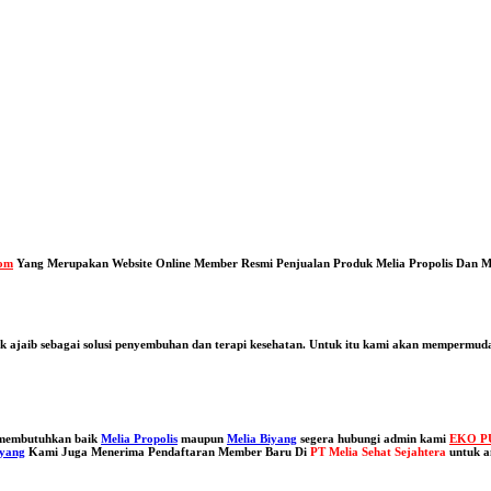
com
Yang Merupakan Website Online Member Resmi Penjualan Produk Melia Propolis Dan M
uk ajaib sebagai solusi penyembuhan dan terapi kesehatan. Untuk itu kami akan mempermu
u membutuhkan baik
Melia Propolis
maupun
Melia Biyang
segera hubungi admin kami
EKO P
iyang
Kami Juga Menerima Pendaftaran Member Baru Di
PT Melia Sehat Sejahtera
untuk a