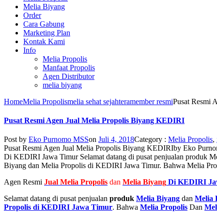
Melia Biyang
Order
Cara Gabung
Marketing Plan
Kontak Kami
Info
Melia Propolis
Manfaat Propolis
Agen Distributor
melia biyang
Home
Melia Propolis
melia sehat sejahtera
member resmi
Pusat Resmi A
Pusat Resmi Agen Jual Melia Propolis Biyang KEDIRI
Post by
Eko Purnomo MSS
on
Juli 4, 2018
Category :
Melia Propolis
,
Pusat Resmi Agen Jual Melia Propolis Biyang KEDIRI
by
Eko Purn
Di KEDIRI Jawa Timur Selamat datang di pusat penjualan produk Me
Biyang dan Melia Propolis di KEDIRI Jawa Timur. Bahwa Melia Prop
Agen Resmi
Jual
Melia Propolis
dan
Melia Biyang
Di KEDIRI Ja
Selamat datang di pusat penjualan
produk
Melia Biyang
dan
Melia 
Propolis di KEDIRI Jawa Timur
. Bahwa
Melia Propolis
Dan
Mel