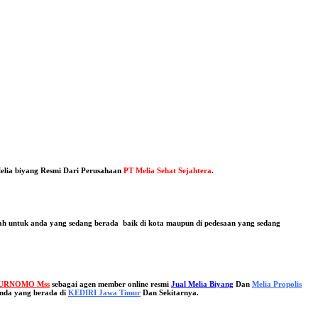
elia biyang Resmi Dari Perusahaan
PT Melia Sehat Sejahtera
.
dah untuk anda yang sedang berada baik di kota maupun di pedesaan yang sedang
URNOMO Mss
sebagai agen member online resmi
Jual Melia Biyang
Dan
Melia Propolis
nda yang berada di
KEDIRI Jawa Timur
Dan Sekitarnya.