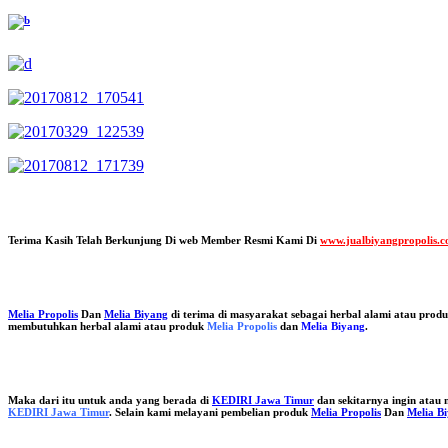
Terima Kasih Telah Berkunjung Di web Member Resmi Kami Di
www.jualbiyangpropolis.
Melia Propolis
Dan
Melia Biyang
di terima di masyarakat sebagai herbal alami atau prod
membutuhkan herbal alami atau produk
Melia Propolis
dan
Melia Biyang
.
Maka dari itu untuk anda yang berada di
KEDIRI Jawa Timur
dan sekitarnya ingin ata
KEDIRI Jawa Timur
. Selain kami melayani pembelian produk
Melia Propolis
Dan
Melia B