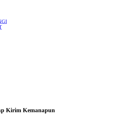
NGI
T
Siap Kirim Kemanapun