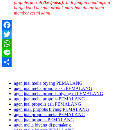
propolis murah
(kw/palsu)
. Jadi jangan bandingkan
harga kami dengan produk murahan diluar agen
member resmi kami
Facebook
Twitter
WhatsApp
Line
Share
agen jual melia biyang PEMALANG
agen jual melia propolis asli PEMALANG
agen jual melia propolis biyang di PEMALANG
agen jual melia propolis PEMALANG
agen jual propolis asli PEMALANG
agen juaL propolis biyang PEMALANG
agen jual propolis melia PEMALANG
agen jual propolis PEMALANG
agen melia biyang di pemalang