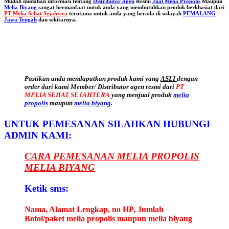
Mudah mudahan informasi tentang
Distributor Agen
Resmi
Jual Melia Propolis
Maupun
Melia Biyang
sangat bermanfaat untuk anda yang membutuhkan produk berkhasiat dari
PT Melia Sehat Sejahtera
terutama untuk anda yang berada di wilayah
PEMALANG
Jawa Tengah
dan sekitarnya.
Pastikan anda mendapatkan produk kami yang
ASLI
dengan
order dari kami Member/ Distributor agen resmi dari
PT
MELIA SEHAT SEJAHTERA
yang menjual produk
melia
propolis
maupun
melia biyang
.
UNTUK PEMESANAN SILAHKAN HUBUNGI
ADMIN KAMI:
CARA PEMESANAN MELIA PROPOLIS
MELIA BIYANG
Ketik sms:
Nama, Alamat Lengkap, no HP, Jumlah
Botol/paket melia propolis maupun melia biyang