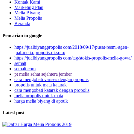
Kontak Kami
Marketing Plan
Melia Biyang
Melia Propolis
Beranda
Pencarian in google
https://jualbiyangpropolis com/2018/09/17/pusat-resmi-agen-
jual-melia-propolis-di-solo/
https://jualbiyangpropolis com/tag/stokis-propolis-melia-gowa/
semalt
semalt com
pt melia sehat sejahtera jember
cara mengobati varises dengan propolis
propolis untuk mata katarak
cara mengobati katarak dengan propolis
melia propolis untuk mata
harga melia biyang di apotik
Latest post