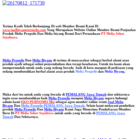
Terima Kasih Telah Berkunjung Di web Member Resmi Kami Di
www.jualbiyangpropolis.com
Yang Merupakan Website Online Member Resmi Penjualan
Produk Melia Propolis Dan Melia biyang Resmi Dari Perusahaan
PT Melia Sehat
Sejahtera
.
Melia Propolis
Dan
Melia Biyang
di terima di masyarakat sebagai herbal alami atau
produk ajaib sebagai solusi penyembuhan dan terapi kesehatan. Untuk itu kami akan
mempermudah untuk anda yang sedang berada baik di kota maupun di pedesaan yang
sedang membutuhkan herbal alami atau produk
Melia Propolis
dan
Melia Biyang
.
Maka dari itu untuk anda yang berada di
PEMALANG Jawa Tengah
dan sekitarnya
ingin atau membutuhkan baik
Melia Propolis
maupun
Melia Biyang
segera hubungi
admin kami
EKO PURNOMO Mss
sebagai agen member online resmi
Jual Melia
Biyang
Dan
Melia Propolis PEMALANG Jawa Tengah
. Selain kami melayani pembelian
produk
Melia Propolis
Dan
Melia Biyang
Kami Juga Menerima Pendaftaran Member
Baru Di
PT Melia Sehat Sejahtera
untuk anda yang berada di
PEMALANG Jawa
Tengah
Dan Sekitarnya.