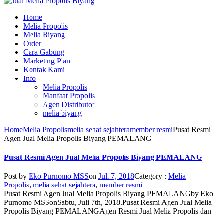
Home
Melia Propolis
Melia Biyang
Order
Cara Gabung
Marketing Plan
Kontak Kami
Info
Melia Propolis
Manfaat Propolis
Agen Distributor
melia biyang
Home
Melia Propolis
melia sehat sejahtera
member resmi
Pusat Resmi
Agen Jual Melia Propolis Biyang PEMALANG
Pusat Resmi Agen Jual Melia Propolis Biyang PEMALANG
Post by
Eko Purnomo MSS
on
Juli 7, 2018
Category :
Melia
Propolis
,
melia sehat sejahtera
,
member resmi
Pusat Resmi Agen Jual Melia Propolis Biyang PEMALANG
by
Eko
Purnomo MSS
on
Sabtu, Juli 7th, 2018
.
Pusat Resmi Agen Jual Melia
Propolis Biyang PEMALANG
Agen Resmi Jual Melia Propolis dan