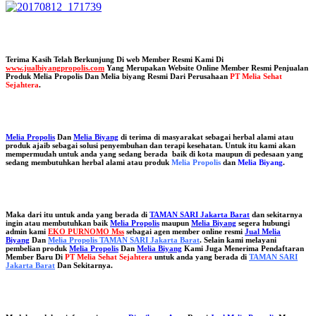
Terima Kasih Telah Berkunjung Di web Member Resmi Kami Di
www.jualbiyangpropolis.com
Yang Merupakan Website Online Member Resmi Penjualan
Produk Melia Propolis Dan Melia biyang Resmi Dari Perusahaan
PT Melia Sehat
Sejahtera
.
Melia Propolis
Dan
Melia Biyang
di terima di masyarakat sebagai herbal alami atau
produk ajaib sebagai solusi penyembuhan dan terapi kesehatan. Untuk itu kami akan
mempermudah untuk anda yang sedang berada baik di kota maupun di pedesaan yang
sedang membutuhkan herbal alami atau produk
Melia Propolis
dan
Melia Biyang
.
Maka dari itu untuk anda yang berada di
TAMAN SARI Jakarta Barat
dan sekitarnya
ingin atau membutuhkan baik
Melia Propolis
maupun
Melia Biyang
segera hubungi
admin kami
EKO PURNOMO Mss
sebagai agen member online resmi
Jual Melia
Biyang
Dan
Melia Propolis TAMAN SARI Jakarta Barat
. Selain kami melayani
pembelian produk
Melia Propolis
Dan
Melia Biyang
Kami Juga Menerima Pendaftaran
Member Baru Di
PT Melia Sehat Sejahtera
untuk anda yang berada di
TAMAN SARI
Jakarta Barat
Dan Sekitarnya.