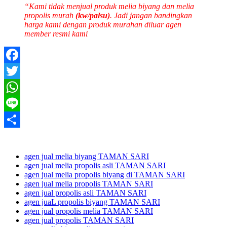
“Kami tidak menjual produk melia biyang dan melia
propolis murah
(kw/palsu)
. Jadi jangan bandingkan
harga kami dengan produk murahan diluar agen
member resmi kami
Facebook
Twitter
WhatsApp
Line
Share
agen jual melia biyang TAMAN SARI
agen jual melia propolis asli TAMAN SARI
agen jual melia propolis biyang di TAMAN SARI
agen jual melia propolis TAMAN SARI
agen jual propolis asli TAMAN SARI
agen juaL propolis biyang TAMAN SARI
agen jual propolis melia TAMAN SARI
agen jual propolis TAMAN SARI