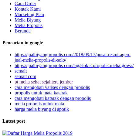
Cara Order
Kontak Kami
Marketing Plan
Melia Biyang
Melia Propolis
Beranda
Pencarian in google
https://jualbiyangpropolis com/2018/09/17/pusat-resmi-agen-
jual-melia-propolis-di-solo/
https://jualbiyangpropolis com/tag/stokis-propolis-melia-gowa/
semalt
semalt com
pt melia sehat sejahtera jember
cara mengobati varises dengan propolis
propolis untuk mata katarak
cara mengobati katarak dengan propolis
melia propolis untuk mata
harga melia biyang di apotik
Latest post