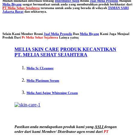
Mudah mudahan informasi tentang
Distributor Agen
Resmi
Jual Melia Propolis
Maupun
Melia Biyang
sangat bermanfaat untuk anda yang membutuhkan produk berkhasiat dari
PT Melia Sehat Sejahtera
terutama untuk anda yang berada di wilayah
TAMAN SARI
Jakarta Barat
dan sekitarnya.
Selain Kami Member Resmi
Jual Melia Propolis
Dan
Melia Biyang
Kami Juga Menjual
Produk Dari
Pt Melia Sehat Sejahtera
Lainya yaitu;
MELIA SKIN CARE
PRODUK KECANTIKAN
PT. MELIA SEHAT SEJAHTERA
Melia Sc CLeanser
Melia Platinum Serum
Melia Anti Aging Whitening Cream
Pastikan anda mendapatkan produk kami yang
ASLI
dengan
order dari kami Member/ Distributor agen resmi dari
PT