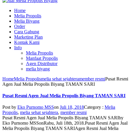
Home
Melia Propolis
Melia Biyang
Order
Cara Gabung
Marketing Plan
Kontak Kami
Info
Melia Propolis
Manfaat Propolis
Agen Distributor
melia biyang
Home
Melia Propolis
melia sehat sejahtera
member resmi
Pusat Resmi
Agen Jual Melia Propolis Biyang TAMAN SARI
Pusat Resmi Agen Jual Melia Propolis Biyang TAMAN SARI
Post by
Eko Purnomo MSS
on
Juli 18, 2018
Category :
Melia
Propolis
,
melia sehat sejahtera
,
member resmi
Pusat Resmi Agen Jual Melia Propolis Biyang TAMAN SARI
by
Eko Purnomo MSS
on
Rabu, Juli 18th, 2018
.
Pusat Resmi Agen Jual
Melia Propolis Biyang TAMAN SARI
Agen Resmi Jual Melia