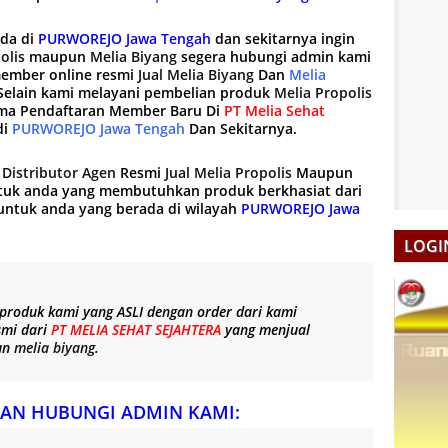
ada di
PURWOREJO Jawa Tengah
dan sekitarnya ingin
olis
maupun
Melia Biyang
segera hubungi admin kami
ember online resmi
Jual Melia Biyang
Dan
Melia
 Selain kami melayani pembelian produk
Melia Propolis
ma Pendaftaran Member Baru Di
PT Melia Sehat
di
PURWOREJO Jawa Tengah
Dan Sekitarnya.
g
Distributor Agen
Resmi
Jual Melia Propolis
Maupun
tuk anda yang membutuhkan produk berkhasiat dari
ntuk anda yang berada di wilayah
PURWOREJO Jawa
LOGI
 produk kami yang
ASLI
dengan order dari kami
smi dari
PT MELIA SEHAT SEJAHTERA
yang menjual
un
melia biyang
.
AN HUBUNGI ADMIN KAMI: