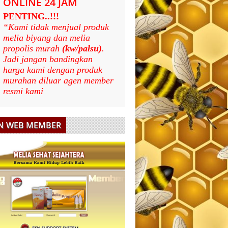
ONLINE 24 JAM
PENTING..!!!
“Kami tidak menjual produk
melia biyang dan melia
propolis murah
(kw/palsu)
.
Jadi jangan bandingkan
harga kami dengan produk
murahan diluar agen member
resmi kami
N WEB MEMBER