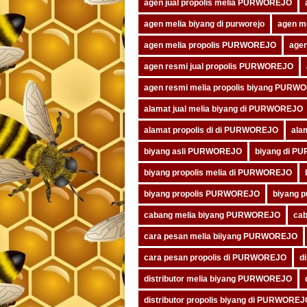
agen jual propolis melia PURWOREJO
agen melia biyang di purworejo
agen me
agen melia propolis PURWOREJO
agen
agen resmi jual propolis PURWOREJO
agen resmi melia propolis biyang PURW
alamat jual melia biyang di PURWOREJO
alamat propolis di di PURWOREJO
ala
biyang asli PURWOREJO
biyang di 
biyang propolis melia di PURWOREJO
biyang propolis PURWOREJO
biyang p
cabang melia biyang PURWOREJO
ca
cara pesan melia biiyang PURWOREJO
cara pesan propolis di PURWOREJO
d
distributor melia biyang PURWOREJO
distributor propolis biyang di PURWOREJ