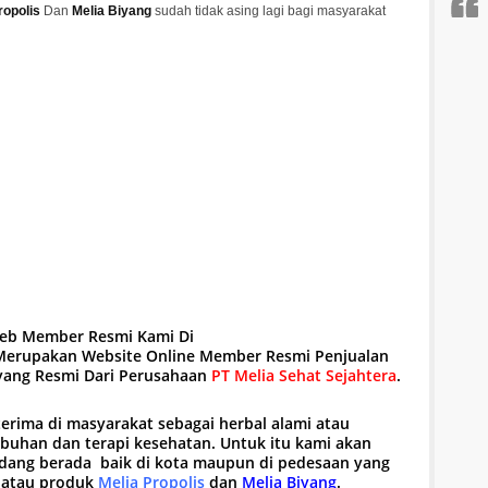
ropolis
Dan
Melia Biyang
sudah tidak asing lagi bagi masyarakat
web Member Resmi Kami Di
erupakan Website Online Member Resmi Penjualan
iyang Resmi Dari Perusahaan
PT Melia Sehat Sejahtera
.
terima di masyarakat sebagai herbal alami atau
mbuhan dan terapi kesehatan. Untuk itu kami akan
ang berada baik di kota maupun di pedesaan yang
 atau produk
Melia Propolis
dan
Melia Biyang
.