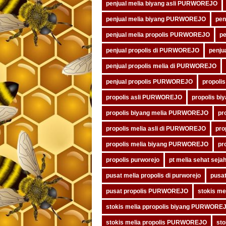
penjual melia biyang asli PURWOREJO
penjual melia biyang PURWOREJO
pen
penjual melia propolis PURWOREJO
pe
penjual propolis di PURWOREJO
penju
penjual propolis melia di PURWOREJO
penjual propolis PURWOREJO
propoli
propolis asli PURWOREJO
propolis b
propolis biyang melia PURWOREJO
pr
propolis melia asli di PURWOREJO
pro
propolis melia biyang PURWOREJO
pr
propolis purworejo
pt melia sehat se
pusat melia propolis di purworejo
pusa
pusat propolis PURWOREJO
stokis m
stokis melia ppropolis biyang PURWORE
stokis melia propolis PURWOREJO
st