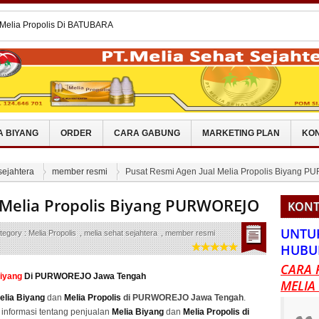
 Melia Propolis Di BATUBARA
 Melia Propolis Di DOMPU
 Melia Propolis Biyang PAYAKUMBUH
 Melia Propolis Biyang TRENGGALEK
l Melia Propolis Biyang PURWAKARTA
A BIYANG
ORDER
CARA GABUNG
MARKETING PLAN
KON
sejahtera
member resmi
Pusat Resmi Agen Jual Melia Propolis Biyang
 Melia Propolis Biyang PURWOREJO
KONT
UNTU
tegory :
Melia Propolis
,
melia sehat sejahtera
,
member resmi
HUBU
CARA 
Biyang
Di PURWOREJO Jawa Tengah
MELIA
elia Biyang
dan
Melia Propolis
di PURWOREJO Jawa Tengah
.
informasi tentang penjualan
Melia Biyang
dan
Melia Propolis di