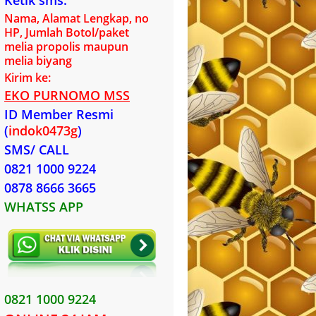
Ketik sms:
Nama, Alamat Lengkap, no
HP, Jumlah Botol/paket
melia propolis maupun
melia biyang
Kirim ke:
EKO PURNOMO MSS
ID Member Resmi
(
indok0473g
)
SMS/ CALL
0821 1000 9224
0878 8666 3665
WHATSS APP
0821 1000 9224