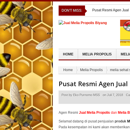
Pusat Resmi Agen Jual
DON'T MISS:
Pusat Resmi Agen Jual
Pusat Resmi Agen Jual
Pusat Resmi Agen Jual
Pusat Resmi Agen Jua
HOME
MELIA PROPOLIS
MELI
Home
Melia Propolis
melia sehat 
Pusat Resmi Agen Jual
Post by
Eko Purnomo MSS
on
Juli 7, 2018
Ca
Agen Resmi
Jual
Melia Propolis
dan
Melia 
Selamat datang di pusat penjualan
produk
M
Pada kesempatan ini kami akan memberikan 