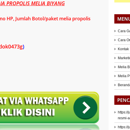
A PROPOLIS MELIA BIYANG
o HP, Jumlah Botol/paket melia propolis
MEN
Cara G
Cara O
dok0473g
)
Kontak
Marketi
Melia B
Melia P
Berand
PENC
https:/
resmi-a
https:/