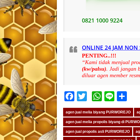
0821 1000 9224
ONLINE 24 JAM NON
PENTING..!!!
“Kami tidak menjual pro
(kw/palsu)
. Jadi jangan
diluar agen member resm
Facebook
Twitter
WhatsA
Line
Sh
agen jual melia biyang PURWOREJO
a
agen jual melia propolis biyang di PUR
agen jual propolis asli PURWOREJO
ag