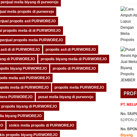
penjual melia biyang di purworejo
jual melia propolis di purworejo
njual propolis asli PURWOREJO
al propolis melia di di PURWOREJO
penjual propolis melia PURWOREJO
s asli di di PURWOREJO
propolis asli di PURWOREJO
iyang di PURWOREJO
propolis biyang melia di PURWOREJO
opolis biyang PURWOREJO
propolis di PURWOREJO
polis melia asli PURWOREJO
opolis melia di PURWOREJO
propolis melia PURWOREJO
PROF
jahtera PURWOREJO
pusat melia biyang di purworejo
PT. MEL
t propolis biyang di PURWOREJO
No. SIUPL
elia biyang PURWOREJO
62/PDN-2
JO
stokis melia propolis di PURWOREJO
No. BPO
okis propolis biyang PURWOREJO
Biyang