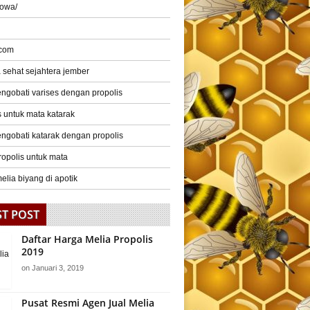
gowa/
 com
a sehat sejahtera jember
ngobati varises dengan propolis
s untuk mata katarak
ngobati katarak dengan propolis
ropolis untuk mata
elia biyang di apotik
ST POST
Daftar Harga Melia Propolis
2019
on
Januari 3, 2019
Pusat Resmi Agen Jual Melia