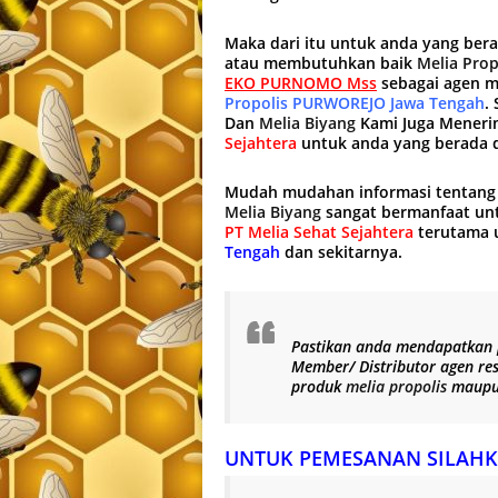
Maka dari itu untuk anda yang ber
atau membutuhkan baik
Melia Prop
EKO PURNOMO Mss
sebagai agen m
Propolis PURWOREJO Jawa Tengah
.
Dan
Melia Biyang
Kami Juga Meneri
Sejahtera
untuk anda yang berada 
Mudah mudahan informasi tentan
Melia Biyang
sangat bermanfaat un
PT Melia Sehat Sejahtera
terutama u
Tengah
dan sekitarnya.
Pastikan anda mendapatkan
Member/ Distributor agen re
produk
melia propolis
maup
UNTUK PEMESANAN SILAHK