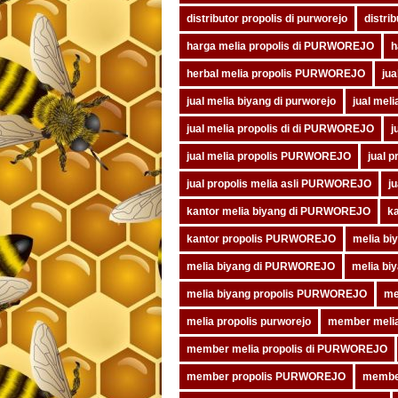
distributor propolis di purworejo
distri
harga melia propolis di PURWOREJO
h
herbal melia propolis PURWOREJO
ju
jual melia biyang di purworejo
jual me
jual melia propolis di di PURWOREJO
j
jual melia propolis PURWOREJO
jual 
jual propolis melia asli PURWOREJO
j
kantor melia biyang di PURWOREJO
k
kantor propolis PURWOREJO
melia bi
melia biyang di PURWOREJO
melia bi
melia biyang propolis PURWOREJO
me
melia propolis purworejo
member meli
member melia propolis di PURWOREJO
member propolis PURWOREJO
membe