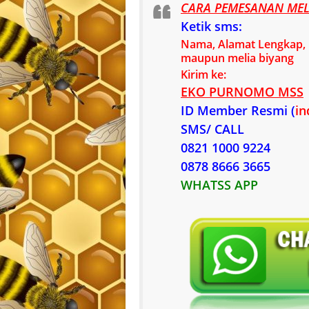
CARA PEMESANAN MELI
Ketik sms:
Nama, Alamat Lengkap, n
maupun melia biyang
Kirim ke:
EKO PURNOMO MSS
ID Member Resmi (
in
SMS/ CALL
0821 1000 9224
0878 8666 3665
WHATSS APP