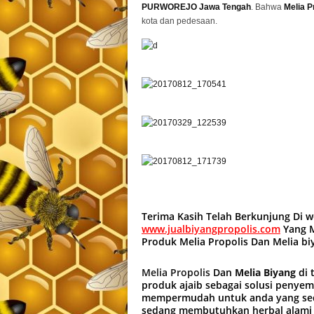
PURWOREJO Jawa Tengah
. Bahwa
Melia P
kota dan pedesaan.
Terima Kasih Telah Berkunjung Di 
www.jualbiyangpropolis.com
Yang M
Produk Melia Propolis Dan Melia b
Melia Propolis
Dan
Melia Biyang
di 
produk ajaib sebagai solusi penye
mempermudah untuk anda yang sed
sedang membutuhkan herbal alami