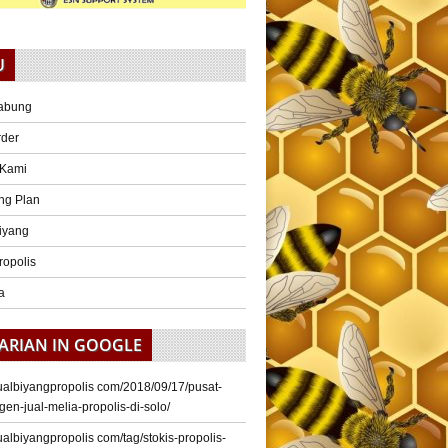
U
abung
rder
 Kami
ng Plan
iyang
ropolis
a
ARIAN IN GOOGLE
/jualbiyangpropolis com/2018/09/17/pusat-
gen-jual-melia-propolis-di-solo/
/jualbiyangpropolis com/tag/stokis-propolis-