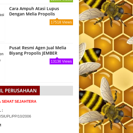
Cara Ampuh Atasi Lupus
Dengan Melia Propolis
17518 Views
Pusat Resmi Agen Jual Melia
Biyang Propolis JEMBER
13136 Views
IL PERUSAHAAN
IA SEHAT SEJAHTERA
 :
/SIUPL/PP/10/2006
M