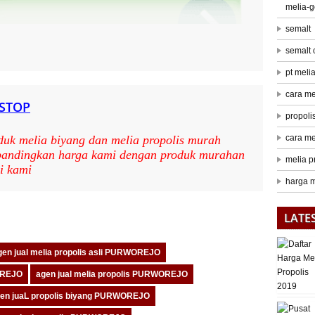
melia-
semalt
semalt
pt meli
cara me
 STOP
propoli
cara me
duk melia biyang dan melia propolis murah
 bandingkan harga kami dengan produk murahan
melia p
i kami
harga m
pp
are
LATE
gen jual melia propolis asli PURWOREJO
WOREJO
agen jual melia propolis PURWOREJO
en juaL propolis biyang PURWOREJO